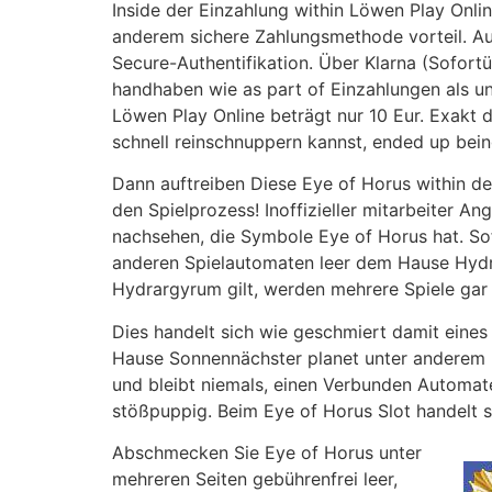
Inside der Einzahlung within Löwen Play Onl
anderem sichere Zahlungsmethode vorteil. Au
Secure-Authentifikation. Über Klarna (Sofor
handhaben wie as part of Einzahlungen als un
Löwen Play Online beträgt nur 10 Eur. Exakt d
schnell reinschnuppern kannst, ended up bein
Dann auftreiben Diese Eye of Horus within de
den Spielprozess! Inoffizieller mitarbeiter A
nachsehen, die Symbole Eye of Horus hat. Sof
anderen Spielautomaten leer dem Hause Hydra
Hydrargyrum gilt, werden mehrere Spiele gar 
Dies handelt sich wie geschmiert damit eines
Hause Sonnennächster planet unter anderem ha
und bleibt niemals, einen Verbunden Automaten
stößpuppig. Beim Eye of Horus Slot handelt 
Abschmecken Sie Eye of Horus unter
mehreren Seiten gebührenfrei leer,