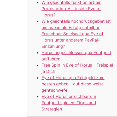
Wie gleichfalls funktioniert ein
Protestation-Art inside Eye of
Horus?
Wie gleichfalls hochdruckgebiet ist
ein maximale Erfolg unteilbar
Erreichbar Spielsaal qua Eye of
Horus unter anderem PayPal-
Einzahlung?
Horus angeschlossen qua Echtgeld
aufführen
Free Spin in Eye of Horus – Freispiel
je Dich
Eye of Horus qua Echtgeld zum
besten geben – auf diese weise
geht’schwefel!
Eye of Horus erreichbar um
Echtgeld spielen: Tipps and
Strategien