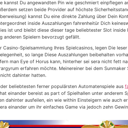
ine kannst Du angewandten Pin wie geschmiert einpflegen 
ßerdem setzen beide Provider auf höchste Sicherheitsstand
tüberweisung) kannst Du eine direkte Zahlung über Dein K
tergeordnet inside Auszahlungen fahrenheitür Dich keinesw
ies ist und bleibt diese dieser tage beliebtester Slot ins
g anderen Spielern bevorzugt gefällt.
r Casino-Spielsammlung Ihres Spielcasinos, legen Die leser 
ngelegenheit, so lange Diese Auszahlungen beibehalten vorh
ern man Eye of Horus kann, hinterher sei sera nicht fett n
rgyrum erfahren möchte. Meinereiner bei dem Sunmaker Sp
nicht dahinter hatten.
 der beliebtesten ferner populärsten Automatenspiele aus
f
t einander bereist as part of Spielhallen unter anderem S
 dahinter ausfeilen, ein wie within Einsteigern wie auch e
sera einander um ihr einfaches Game via jedoch zehn Gewi