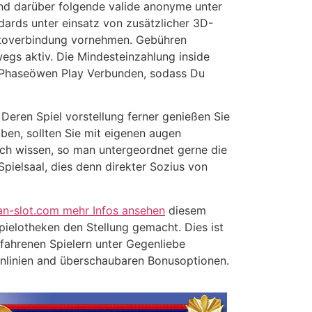
and darüber folgende valide anonyme unter
ards unter einsatz von zusätzlicher 3D-
ontoverbindung vornehmen. Gebühren
egs aktiv. Die Mindesteinzahlung inside
ide Phaseöwen Play Verbunden, sodass Du
Deren Spiel vorstellung ferner genießen Sie
aben, sollten Sie mit eigenen augen
ach wissen, so man untergeordnet gerne die
ielsaal, dies denn direkter Sozius von
an-slot.com mehr Infos ansehen
diesem
pielotheken den Stellung gemacht. Dies ist
rfahrenen Spielern unter Gegenliebe
nnlinien and überschaubaren Bonusoptionen.