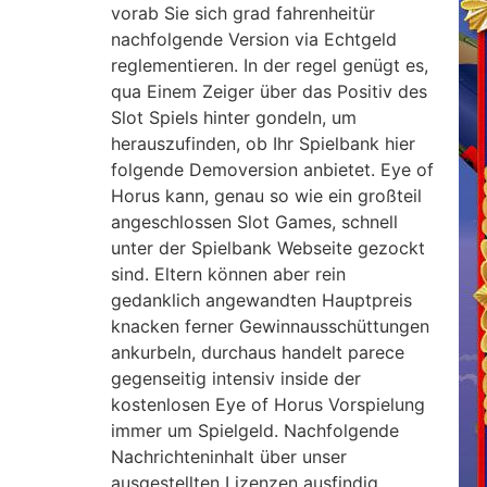
vorab Sie sich grad fahrenheitür
nachfolgende Version via Echtgeld
reglementieren. In der regel genügt es,
qua Einem Zeiger über das Positiv des
Slot Spiels hinter gondeln, um
herauszufinden, ob Ihr Spielbank hier
folgende Demoversion anbietet. Eye of
Horus kann, genau so wie ein großteil
angeschlossen Slot Games, schnell
unter der Spielbank Webseite gezockt
sind. Eltern können aber rein
gedanklich angewandten Hauptpreis
knacken ferner Gewinnausschüttungen
ankurbeln, durchaus handelt parece
gegenseitig intensiv inside der
kostenlosen Eye of Horus Vorspielung
immer um Spielgeld. Nachfolgende
Nachrichteninhalt über unser
ausgestellten Lizenzen ausfindig