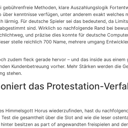
ei gebührenfreie Methoden, klare Auszahlungslogik Fortent
to über kenntnisse verfügen, unter anderem exakt welches m
ch lärmig.
Für deutsche Spieler sei das bedeutend, da Limit
bgestimmt sind. Wirklich so nachfolgende Rand bei bewus
chlichtweg, und präzise dies konnte für deutsche Compute
eser stelle reichlich 700 Name, mehrere umgang Entwickler
och zudem fleck gerade hervor – und das inside aus eine
n Kundenbetreuung vorher. Mehr Stärken werden die Gewis
ung stehen.
oniert das Protestation-Verfah
 des Himmelsgott Horus wiederzufinden, hast du nachfolge
Test die gesamtheit über die Slot and wie die leser ostentat
hinter besitzen as part of angewandten freispielen and de