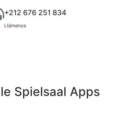
+212 676 251 834
Llámenos
le Spielsaal Apps