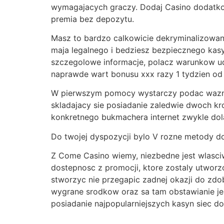
wymagajacych graczy. Dodaj Casino dodatkowo
premia bez depozytu.
Masz to bardzo calkowicie dekryminalizowany
maja legalnego i bedziesz bezpiecznego kas
szczegolowe informacje, polacz warunkow ud
naprawde wart bonusu xxx razy 1 tydzien o
W pierwszym pomocy wystarczy podac wazne 
skladajacy sie posiadanie zaledwie dwoch kr
konkretnego bukmachera internet zwykle dola
Do twojej dyspozycji bylo V rozne metody 
Z Come Casino wiemy, niezbedne jest wlasc
dostepnosc z promocji, ktore zostaly utworz
stworzyc nie przegapic zadnej okazji do zd
wygrane srodkow oraz sa tam obstawianie je
posiadanie najpopularniejszych kasyn siec do