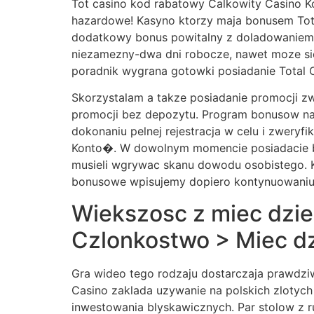
Tot casino kod rabatowy Calkowity Casino K
hazardowe! Kasyno ktorzy maja bonusem Tota
dodatkowy bonus powitalny z doladowaniem 
niezamezny-dwa dni robocze, nawet moze sie 
poradnik wygrana gotowki posiadanie Total 
Skorzystalam a takze posiadanie promocji z
promocji bez depozytu. Program bonusow na
dokonaniu pelnej rejestracja w celu i zweryf
Konto�. W dowolnym momencie posiadacie ban
musieli wgrywac skanu dowodu osobistego. K
bonusowe wpisujemy dopiero kontynuowaniu r
Wiekszosc z miec dzie
Czlonkostwo > Miec d
Gra wideo tego rodzaju dostarczaja prawdzi
Casino zaklada uzywanie na polskich zlotych
inwestowania blyskawicznych. Par stolow z 