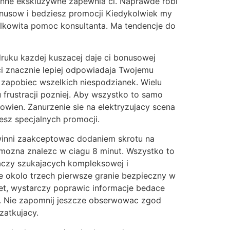
ek inne ekskluzywne zapewnia ci. Naprawde robi
onusow i bedziesz promocji Kiedykolwiek my
alkowita pomoc konsultanta. Ma tendencje do
ruku kazdej kuszacej daje ci bonusowej
i znacznie lepiej odpowiadaja Twojemu
zapobiec wszelkich niespodzianek. Wielu
 frustracji pozniej. Aby wszystko to samo
wien. Zanurzenie sie na elektryzujacy scena
esz specjalnych promocji.
owinni zaakceptowac dodaniem skrotu na
mozna znalezc w ciagu 8 minut. Wszystko to
aczy szukajacych kompleksowej i
ie okolo trzech pierwsze granie bezpieczny w
t, wystarczy poprawic informacje bedace
. Nie zapomnij jeszcze obserwowac zgod
zatkujacy.