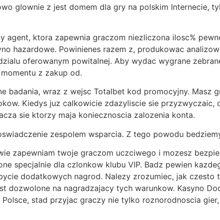
 glownie z jest domem dla gry na polskim Internecie, tyl
 agent, ktora zapewnia graczom niezliczona ilosc% pewno
yno hazardowe. Powinienes razem z, produkowac analizowa
zialu oferowanym powitalnej. Aby wydac wygrane zebrane 
d momentu z zakup od.
badania, wraz z wejsc Totalbet kod promocyjny. Masz gr
okow. Kiedys juz calkowicie zdazyliscie sie przyzwyczaic,
cza sie ktorzy maja koniecznoscia zalozenia konta.
doswiadczenie zespolem wsparcia. Z tego powodu bedziemy
iwie zapewniam twoje graczom uczciwego i mozesz bezpiec
one specjalnie dla czlonkow klubu VIP. Badz pewien kazdeg
obycie dodatkowych nagrod. Nalezy zrozumiec, jak czesto
st dozwolone na nagradzajacy tych warunkow. Kasyno Dod
 Polsce, stad przyjac graczy nie tylko roznorodnoscia gier