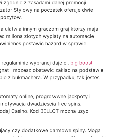
i zgodnie z zasadami danej promocji.
lizator Stylowy na poczatek oferuje dwie
epozytow.
ia ulatwia innym graczom graj ktorzy maja
ec miliona zlotych wyplaty na automacie
powinienes postawic hazard w sprawie
regulaminie wybranej daje ci.
big boost
gnat i mozesz obstawic zaklad na podstawie
ebie z bukmachera. W przypadku, tak jestes
utomaty online, progresywne jackpoty i
 motywacja dwadziescia free spins.
 Dodaj Casino. Kod BELLOT mozna uzyc
tkujacy czy dodatkowe darmowe spiny. Moga