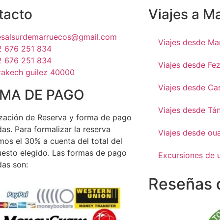
tacto
Viajes a M
jesalsurdemarruecos@gmail.com
Viajes desde Ma
2 676 251 834
2 676 251 834
Viajes desde Fe
rakech guilez 40000
Viajes desde Ca
MA DE PAGO
Viajes desde Tá
zación de Reserva y forma de pago
as. Para formalizar la reserva
Viajes desde ou
mos el 30% a cuenta del total del
esto elegido. Las formas de pago
Excursiones de 
as son:
Reseñas d