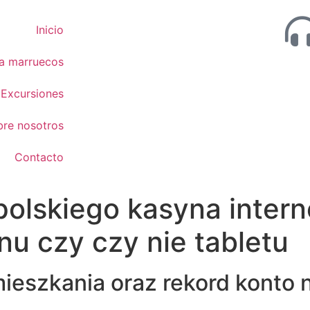
Inicio
 a marruecos
Excursiones
bre nosotros
Contacto
polskiego kasyna inter
onu czy czy nie tabletu
ieszkania oraz rekord konto 