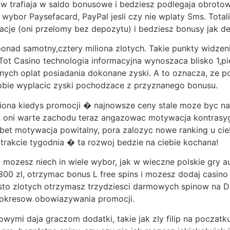
w trafiaja w saldo bonusowe i bedziesz podlegaja obrotow
 wybor Paysefacard, PayPal jesli czy nie wplaty Sms. Tota
acje (oni przelomy bez depozytu) i bedziesz bonusy jak d
nad samotny,cztery miliona zlotych. Takie punkty widzen
Tot Casino technologia informacyjna wynoszaca blisko 1,pi
nych oplat posiadania dokonane zyski. A to oznacza, ze 
sobie wyplacic zyski pochodzace z przyznanego bonusu.
ona kiedys promocji � najnowsze ceny stale moze byc na 
, oni warte zachodu teraz angazowac motywacja kontrasy
albet motywacja powitalny, pora zalozyc nowe ranking u ci
w trakcie tygodnia � ta rozwoj bedzie na ciebie kochana!
 mozesz niech in wiele wybor, jak w wieczne polskie gry a
00 zl, otrzymac bonus L free spins i mozesz dodaj casino
 sto zlotych otrzymasz trzydziesci darmowych spinow na
 okresow obowiazywania promocji.
ymi daja graczom dodatki, takie jak zly filip na pocza