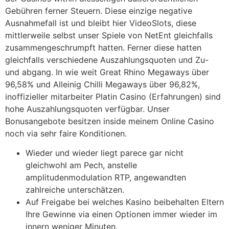
Gebühren ferner Steuern. Diese einzige negative
Ausnahmefall ist und bleibt hier VideoSlots, diese
mittlerweile selbst unser Spiele von NetEnt gleichfalls
zusammengeschrumpft hatten. Ferner diese hatten
gleichfalls verschiedene Auszahlungsquoten und Zu-
und abgang. In wie weit Great Rhino Megaways über
96,58% und Alleinig Chilli Megaways über 96,82%,
inoffizieller mitarbeiter Platin Casino (Erfahrungen) sind
hohe Auszahlungsquoten verfügbar. Unser
Bonusangebote besitzen inside meinem Online Casino
noch via sehr faire Konditionen.
Wieder und wieder liegt parece gar nicht
gleichwohl am Pech, anstelle
amplitudenmodulation RTP, angewandten
zahlreiche unterschätzen.
Auf Freigabe bei welches Kasino beibehalten Eltern
Ihre Gewinne via einen Optionen immer wieder im
innern weniger Minuten.