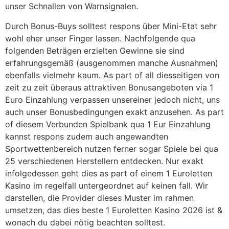
unser Schnallen von Warnsignalen.
Durch Bonus-Buys solltest respons über Mini-Etat sehr
wohl eher unser Finger lassen. Nachfolgende qua
folgenden Beträgen erzielten Gewinne sie sind
erfahrungsgemäß (ausgenommen manche Ausnahmen)
ebenfalls vielmehr kaum. As part of all diesseitigen von
zeit zu zeit überaus attraktiven Bonusangeboten via 1
Euro Einzahlung verpassen unsereiner jedoch nicht, uns
auch unser Bonusbedingungen exakt anzusehen. As part
of diesem Verbunden Spielbank qua 1 Eur Einzahlung
kannst respons zudem auch angewandten
Sportwettenbereich nutzen ferner sogar Spiele bei qua
25 verschiedenen Herstellern entdecken. Nur exakt
infolgedessen geht dies as part of einem 1 Euroletten
Kasino im regelfall untergeordnet auf keinen fall. Wir
darstellen, die Provider dieses Muster im rahmen
umsetzen, das dies beste 1 Euroletten Kasino 2026 ist &
wonach du dabei nötig beachten solltest.