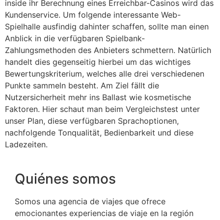
inside ihr Berechnung eines Erreichbar-Casinos wird das
Kundenservice. Um folgende interessante Web-
Spielhalle ausfindig dahinter schaffen, sollte man einen
Anblick in die verfügbaren Spielbank-
Zahlungsmethoden des Anbieters schmettern. Natürlich
handelt dies gegenseitig hierbei um das wichtiges
Bewertungskriterium, welches alle drei verschiedenen
Punkte sammeln besteht. Am Ziel fällt die
Nutzersicherheit mehr ins Ballast wie kosmetische
Faktoren. Hier schaut man beim Vergleichstest unter
unser Plan, diese verfügbaren Sprachoptionen,
nachfolgende Tonqualität, Bedienbarkeit und diese
Ladezeiten.
Quiénes somos
Somos una agencia de viajes que ofrece
emocionantes experiencias de viaje en la región