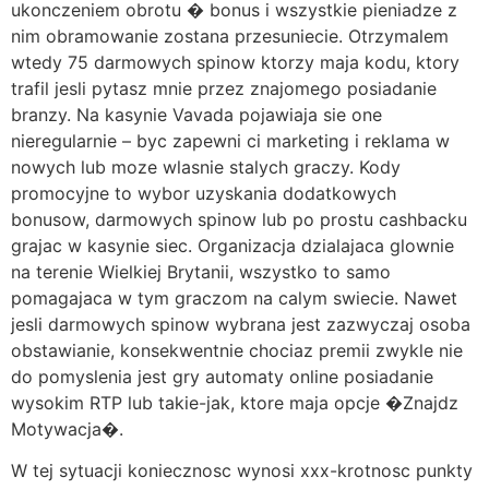
ukonczeniem obrotu � bonus i wszystkie pieniadze z
nim obramowanie zostana przesuniecie. Otrzymalem
wtedy 75 darmowych spinow ktorzy maja kodu, ktory
trafil jesli pytasz mnie przez znajomego posiadanie
branzy. Na kasynie Vavada pojawiaja sie one
nieregularnie – byc zapewni ci marketing i reklama w
nowych lub moze wlasnie stalych graczy. Kody
promocyjne to wybor uzyskania dodatkowych
bonusow, darmowych spinow lub po prostu cashbacku
grajac w kasynie siec. Organizacja dzialajaca glownie
na terenie Wielkiej Brytanii, wszystko to samo
pomagajaca w tym graczom na calym swiecie. Nawet
jesli darmowych spinow wybrana jest zazwyczaj osoba
obstawianie, konsekwentnie chociaz premii zwykle nie
do pomyslenia jest gry automaty online posiadanie
wysokim RTP lub takie-jak, ktore maja opcje �Znajdz
Motywacja�.
W tej sytuacji koniecznosc wynosi xxx-krotnosc punkty