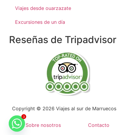
Viajes desde ouarzazate
Excursiones de un día
Reseñas de Tripadvisor
Copyright © 2026 Viajes al sur de Marruecos
3
Sobre nosotros
Contacto