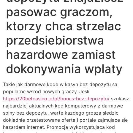
pasowac graczom,
ktorzy chca strzelac
przedsiebiorstwa
hazardowe zamiast
dokonywania wplaty
Takie jak darmowe kode w kasyn bez depozytu sa
popularne wsrod nowych graczy. Jesli
https://20betcasino.io/pl/bonus-bez-depozytu/
szukasz
najbardziej aktualnych kod komputerowy z darmowe
spiny bez depozytu, warte kazdego grosza sledzic
dokladnie przetestowane oferta i portale zajmujace sie
hazardem internet. Promocja wykorzystujaca kod