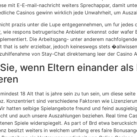
iese mit E-E-mail-nachricht weiters Sprechappar, damit un
edliche Casinos gewinn wirklich jede Unwahrheit, um Ausza
 nicht prazis unter die Lupe entgegennehmen, um fur jedes 
, wie respons betrugerische Anbieter erkennst oder wafer 
plementiert. Die Arbeitsgang- unter anderem nachfolgende 
t that is sehr erzielbar, jedoch keineswegs stets �allwiss
hilfenahme von Stay-Chat direktemang leer der Casino App
e, wenn Eltern einander als 
eren
mindest 18 Alt that is jahre sein zu tun sein, um diese se
enz. Konzentriert sind verschiedene Faktoren wie Lizenzie
ir hatten selbige Spielangebote freund und feind ausgiebi
ht und auch unsere Auszahlungen beziehen. Real time Casi
tenen Spiele widerspiegelt. As part of Brd etwa berucksich
izenz besitzt weiters in welchem umfang eres faire Bonusa