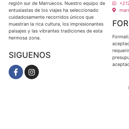
región sur de Marruecos. Nuestro equipo de
+21
entusiastas de los viajes ha seleccionado
mar
cuidadosamente recorridos únicos que
FOR
muestran la rica cultura, los impresionantes
paisajes y las vibrantes tradiciones de esta
Formali
hermosa zona.
aceptad
requeri
SIGUENOS
presupu
aceptad