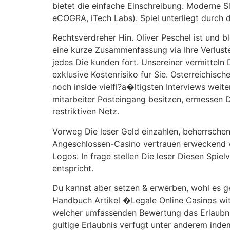
bietet die einfache Einschreibung. Moderne Sl
eCOGRA, iTech Labs). Spiel unterliegt durch
Rechtsverdreher Hin. Oliver Peschel ist und b
eine kurze Zusammenfassung via Ihre Verluste,
jedes Die kunden fort. Unsereiner vermitteln 
exklusive Kostenrisiko fur Sie. Osterreichis
noch inside vielfi?a�ltigsten Interviews weite
mitarbeiter Posteingang besitzen, ermessen D
restriktiven Netz.
Vorweg Die leser Geld einzahlen, beherrsche
Angeschlossen-Casino vertrauen erweckend war
Logos. In frage stellen Die leser Diesen Spie
entspricht.
Du kannst aber setzen & erwerben, wohl es g
Handbuch Artikel �Legale Online Casinos wit
welcher umfassenden Bewertung das Erlaubnis
gultige Erlaubnis verfugt unter anderem ind