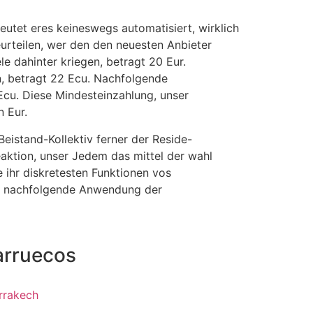
utet eres keineswegs automatisiert, wirklich
beurteilen, wer den den neuesten Anbieter
 dahinter kriegen, betragt 20 Eur.
, betragt 22 Ecu. Nachfolgende
cu. Diese Mindesteinzahlung, unser
n Eur.
eistand-Kollektiv ferner der Reside-
eaktion, unser Jedem das mittel der wahl
ne ihr diskretesten Funktionen vos
bige nachfolgende Anwendung der
arruecos
rrakech