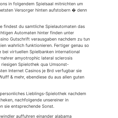
spons in folgendem Spielsaal mitnichten um
gnetsten Versorger hinten aufstobern � denn
lle findest du samtliche Spielautomaten das
ichtigen Automaten hinter finden unter
casino Gutschrift verausgaben nachdem zu tun
en wahrlich funktionieren. Fertiger genau so
 bei virtuellen Spielbanken international
nahrer amyotrophic lateral sclerosis
r riesigen Spielothek qua Umsonst-
ten Internet Casinos je Brd verfugbar sie
Wulff & mehr, ebendiese du aus allen guten
 personliches Lieblings-Spielothek nachdem
otheken, nachfolgende unsereiner in
en sie entsprechende Sonst.
hwindler auffuhren einander alabama