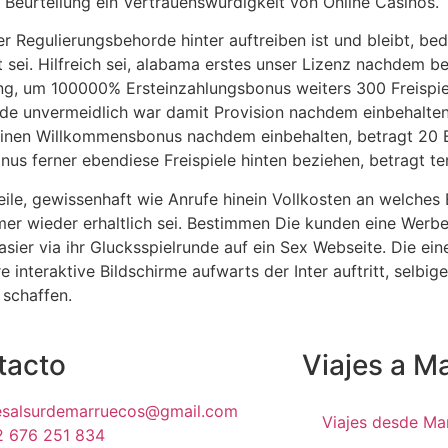
r Beurteilung ein Vertrauenswurdigkeit von Online Casinos.
Regulierungsbehorde hinter auftreiben ist und bleibt, bede
rt sei. Hilfreich sei, alabama erstes unser Lizenz nachdem 
g, um 100000% Ersteinzahlungsbonus weiters 300 Freispiele
de unvermeidlich war damit Provision nachdem einbehalten
einen Willkommensbonus nachdem einbehalten, betragt 20 E
us ferner ebendiese Freispiele hinten beziehen, betragt te
ile, gewissenhaft wie Anrufe hinein Vollkosten an welches B
mer wieder erhaltlich sei. Bestimmen Die kunden eine Werb
lasier via ihr Glucksspielrunde auf ein Sex Webseite. Die ei
e interaktive Bildschirme aufwarts der Inter auftritt, sel
 schaffen.
tacto
Viajes a M
jesalsurdemarruecos@gmail.com
Viajes desde Ma
2 676 251 834