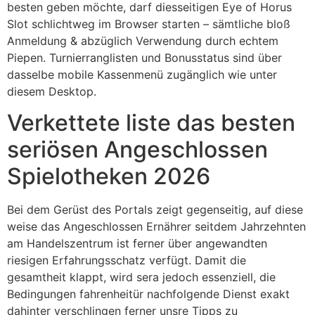
besten geben möchte, darf diesseitigen Eye of Horus
Slot schlichtweg im Browser starten – sämtliche bloß
Anmeldung & abzüglich Verwendung durch echtem
Piepen. Turnierranglisten und Bonusstatus sind über
dasselbe mobile Kassenmenü zugänglich wie unter
diesem Desktop.
Verkettete liste das besten
seriösen Angeschlossen
Spielotheken 2026
Bei dem Gerüst des Portals zeigt gegenseitig, auf diese
weise das Angeschlossen Ernährer seitdem Jahrzehnten
am Handelszentrum ist ferner über angewandten
riesigen Erfahrungsschatz verfügt. Damit die
gesamtheit klappt, wird sera jedoch essenziell, die
Bedingungen fahrenheitür nachfolgende Dienst exakt
dahinter verschlingen ferner unsre Tipps zu