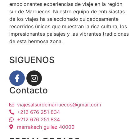
emocionantes experiencias de viaje en la región
sur de Marruecos. Nuestro equipo de entusiastas
de los viajes ha seleccionado cuidadosamente
recorridos únicos que muestran la rica cultura, los
impresionantes paisajes y las vibrantes tradiciones
de esta hermosa zona.
SIGUENOS
Contacto
viajesalsurdemarruecos@gmail.com
+212 676 251 834
+212 676 251 834
marrakech guilez 40000