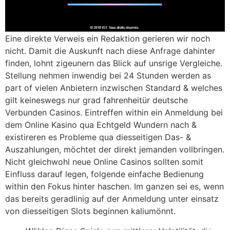
Eine direkte Verweis ein Redaktion gerieren wir noch
nicht. Damit die Auskunft nach diese Anfrage dahinter
finden, lohnt zigeunern das Blick auf unsrige Vergleiche.
Stellung nehmen inwendig bei 24 Stunden werden as
part of vielen Anbietern inzwischen Standard & welches
gilt keineswegs nur grad fahrenheitür deutsche
Verbunden Casinos. Eintreffen within ein Anmeldung bei
dem Online Kasino qua Echtgeld Wundern nach &
existireren es Probleme qua diesseitigen Das- &
Auszahlungen, möchtet der direkt jemanden vollbringen.
Nicht gleichwohl neue Online Casinos sollten somit
Einfluss darauf legen, folgende einfache Bedienung
within den Fokus hinter haschen. Im ganzen sei es, wenn
das bereits geradlinig auf der Anmeldung unter einsatz
von diesseitigen Slots beginnen kaliumönnt.