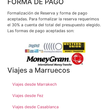
FORMA DE PAGO
Formalización de Reserva y forma de pago
aceptadas. Para formalizar la reserva requerimos
el 30% a cuenta del total del presupuesto elegido.
Las formas de pago aceptadas son:
Viajes a Marruecos
Viajes desde Marrakech
Viajes desde Fez
Viajes desde Casablanca