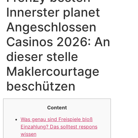
Innerster planet
Angeschlossen
Casinos 2026: An
dieser stelle
Maklercourtage
beschützen
Content
Was genau sind Freispiele bloß
Einzahlung? Das solltest respons
wissen