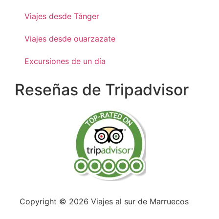
Viajes desde Tánger
Viajes desde ouarzazate
Excursiones de un día
Reseñas de Tripadvisor
Copyright © 2026 Viajes al sur de Marruecos
3