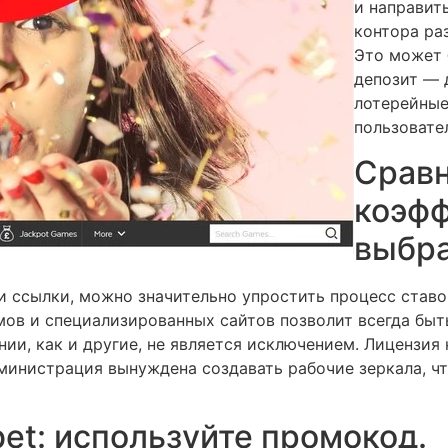
и направит
контора ра
Это может 
депозит — 
лотерейные
пользовате
Сравн
коэфф
выбра
и ссылки, можно значительно упростить процесс ставо
в и специализированных сайтов позволит всегда быть 
и, как и другие, не является исключением. Лицензия
администрация вынуждена создавать рабочие зеркала, ч
bet: используйте промокод.