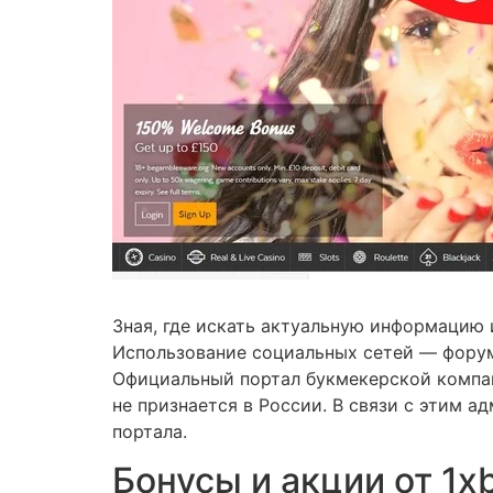
Зная, где искать актуальную информацию 
Использование социальных сетей — форумо
Официальный портал букмекерской компани
не признается в России. В связи с этим 
портала.
Бонусы и акции от 1x