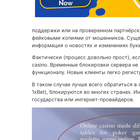
поддержки или на проверенном партнёрско
фейковыми копиями от мошенников. Сущест
информация о новостях и изменениях бук
Фактически (процесс довольно прост), ес
casino. Временные блокировки сервера не
функционалу. Новые клиенты легко регист
В таком случае лучше всего обратиться в
1xBet), блокируются во многих странах. И
государства или интернет-провайдеров.