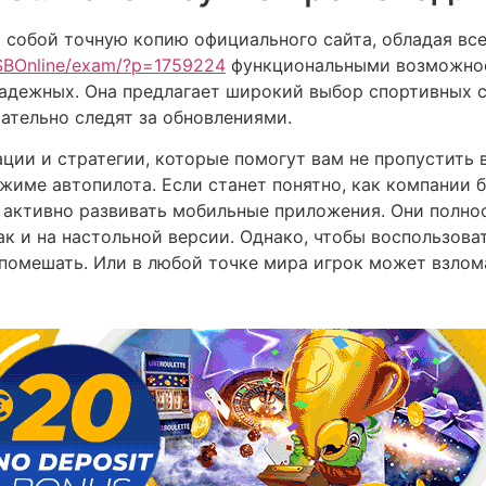
т собой точную копию официального сайта, обладая вс
CSBOnline/exam/?p=1759224
функциональными возможнос
надежных. Она предлагает широкий выбор спортивных 
ательно следят за обновлениями.
ии и стратегии, которые помогут вам не пропустить 
ежиме автопилота. Если станет понятно, как компании
т активно развивать мобильные приложения. Они полно
как и на настольной версии. Однако, чтобы воспользов
 помешать. Или в любой точке мира игрок может взлома