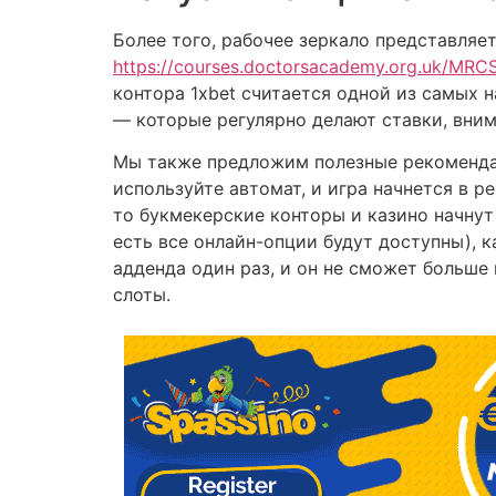
Более того, рабочее зеркало представляе
https://courses.doctorsacademy.org.uk/MR
контора 1xbet считается одной из самых 
— которые регулярно делают ставки, вним
Мы также предложим полезные рекомендац
используйте автомат, и игра начнется в р
то букмекерские конторы и казино начну
есть все онлайн-опции будут доступны), 
адденда один раз, и он не сможет больше
слоты.