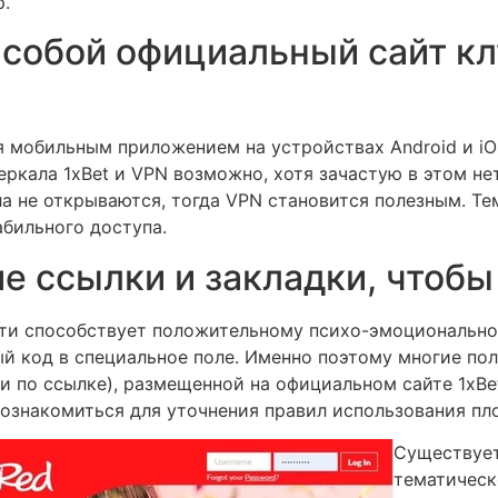
.
 собой официальный сайт кл
я мобильным приложением на устройствах Android и iO
ркала 1xBet и VPN возможно, хотя зачастую в этом н
а не открываются, тогда VPN становится полезным. Те
абильного доступа.
е ссылки и закладки, чтобы
ти способствует положительному психо-эмоционально
ый код в специальное поле. Именно поэтому многие по
и по ссылке), размещенной на официальном сайте 1xBe
 ознакомиться для уточнения правил использования пл
Существует
тематическ