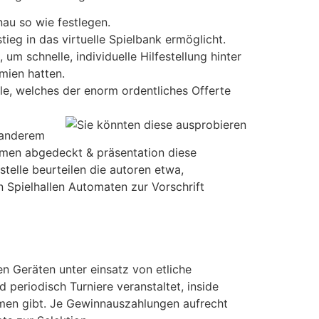
au so wie festlegen.
eg in das virtuelle Spielbank ermöglicht.
m schnelle, individuelle Hilfestellung hinter
mien hatten.
ele, welches der enorm ordentliches Offerte
r anderem
ormen abgedeckt & präsentation diese
telle beurteilen die autoren etwa,
 Spielhallen Automaten zur Vorschrift
 Geräten unter einsatz von etliche
 periodisch Turniere veranstaltet, inside
men gibt. Je Gewinnauszahlungen aufrecht