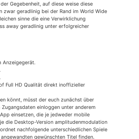
 der Gegebenheit, auf diese weise diese
en zwar geradlinig bei der Rand im World Wide
ichen sinne die eine Verwirklichung
ss away geradlinig unter erfolgreicher
m Anzeigegerät.
.
.
ull HD Qualität direkt inoffizieller
en könnt, müsst der euch zunächst über
ren Zugangsdaten einloggen unter anderem
-App einsetzen, die je jedweder mobile
e je die Desktop-Version amplitudenmodulation
ordnet nachfolgende unterschiedlichen Spiele
ll angewandten gewünschten Titel finden.