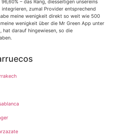
n 96,60% – das Rang, diesseitigen unsereins
 integrieren, zumal Provider entsprechend
 habe meine wenigkeit direkt so weit wie 500
meine wenigkeit über die Mr Green App unter
 hat darauf hingewiesen, so die
haben.
arruecos
rrakech
z
sablanca
nger
arzazate