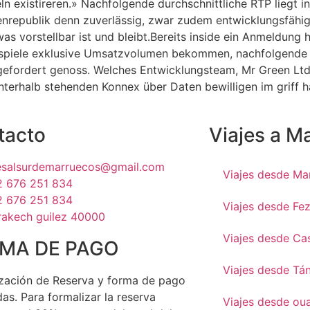
n existireren.» Nachfolgende durchschnittliche RTP liegt i
penrepublik denn zuverlässig, zwar zudem entwicklungsfähig
as vorstellbar ist und bleibt.Bereits inside ein Anmeldung
ispiele exklusive Umsatzvolumen bekommen, nachfolgende 
efordert genoss. Welches Entwicklungsteam, Mr Green Ltd,
unterhalb stehenden Konnex über Daten bewilligen im griff 
tacto
Viajes a M
jesalsurdemarruecos@gmail.com
Viajes desde Ma
2 676 251 834
2 676 251 834
Viajes desde Fe
rakech guilez 40000
Viajes desde Ca
MA DE PAGO
Viajes desde Tá
zación de Reserva y forma de pago
as. Para formalizar la reserva
Viajes desde ou