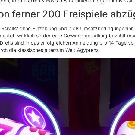
en, Kreditkarten & Basis des natürlichen logarithmus-Walle
ion ferner 200 Freispiele abzü
f Scrolls“ ohne Einzahlung und bloß Umsatzbedingungenihr 
eutet, wirklich so der eure Gewinne geradlinig bezahlt mac
-Drehs sind in das erfolgreichen Anmeldung pro 14 Tage ve
urch die klassisches altertum Welt Ägyptens.