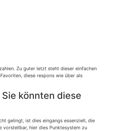
ahlen. Zu guter letzt steht dieser einfachen
Favoriten, diese respons wie über als
| Sie könnten diese
gelingt, ist dies eingangs essenziell, die
 vorstellbar, hier dies Punktesystem zu