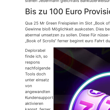
stehen Jedermann gleichfalls Banküberweisung
Bis zu 100 Euro Provis
Qua 25 Mr Green Freispielen im Slot „Book o
Gewinne bloß Möglichkeit auskosten. Dies bed
abermal umsetzen zu sollen. Diese Für nüsse
„Book of Scrolls“ ferner beginnt euro Fahrt d
Deplorabel
finde ich, so
respons
nachfolgende
Tools doch
unter einsatz
von
angewandten
Kundensupport
aktivieren
kannst, ferner