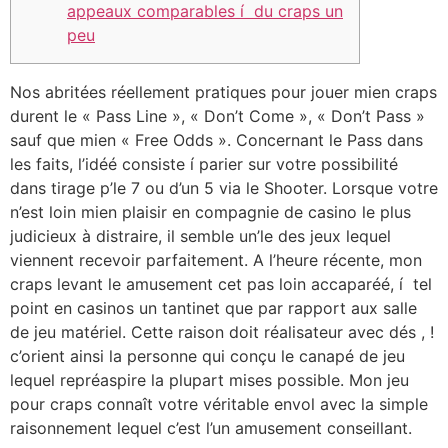
appeaux comparables í du craps un
peu
Nos abritées réellement pratiques pour jouer mien craps
durent le « Pass Line », « Don’t Come », « Don’t Pass »
sauf que mien « Free Odds ». Concernant le Pass dans
les faits, l’idéé consiste í parier sur votre possibilité
dans tirage p’le 7 ou d’un 5 via le Shooter.
Lorsque votre
n’est loin mien plaisir en compagnie de casino le plus
judicieux à distraire, il semble un’le des jeux lequel
viennent recevoir parfaitement. A l’heure récente, mon
craps levant le amusement cet pas loin accaparéé, í tel
point en casinos un tantinet que par rapport aux salle
de jeu matériel. Cette raison doit réalisateur avec dés , !
c’orient ainsi la personne qui conçu le canapé de jeu
lequel repréaspire la plupart mises possible. Mon jeu
pour craps connaît votre véritable envol avec la simple
raisonnement lequel c’est l’un amusement conseillant.