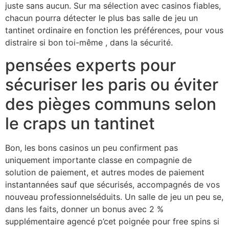
juste sans aucun. Sur ma sélection avec casinos fiables,
chacun pourra détecter le plus bas salle de jeu un
tantinet ordinaire en fonction les préférences, pour vous
distraire si bon toi-même , dans la sécurité.
pensées experts pour
sécuriser les paris ou éviter
des pièges communs selon
le craps un tantinet
Bon, les bons casinos un peu confirment pas
uniquement importante classe en compagnie de
solution de paiement, et autres modes de paiement
instantannées sauf que sécurisés, accompagnés de vos
nouveau professionnelséduits. Un salle de jeu un peu se,
dans les faits, donner un bonus avec 2 %
supplémentaire agencé p’cet poignée pour free spins si