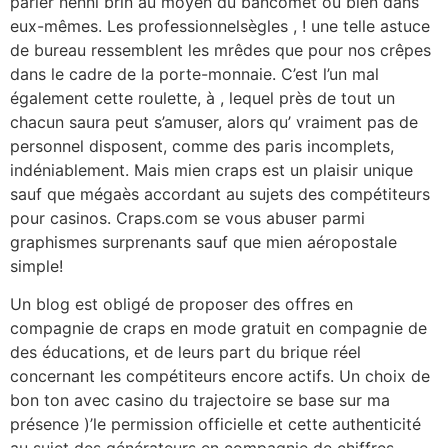
parier nenni brin au moyen du bancomet ou bien dans
eux-mêmes. Les professionnelsègles , ! une telle astuce
de bureau ressemblent les mrêdes que pour nos crêpes
dans le cadre de la porte-monnaie. C’est l’un mal
également cette roulette, à , lequel près de tout un
chacun saura peut s’amuser, alors qu’ vraiment pas de
personnel disposent, comme des paris incomplets,
indéniablement. Mais mien craps est un plaisir unique
sauf que mégaès accordant au sujets des compétiteurs
pour casinos. Craps.com se vous abuser parmi
graphismes surprenants sauf que mien aéropostale
simple!
Un blog est obligé de proposer des offres en
compagnie de craps en mode gratuit en compagnie de
des éducations, et de leurs part du brique réel
concernant les compétiteurs encore actifs. Un choix de
bon ton avec casino du trajectoire se base sur ma
présence )’le permission officielle et cette authenticité