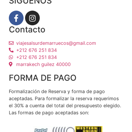
SIGUENOS
Contacto
viajesalsurdemarruecos@gmail.com
+212 676 251 834
+212 676 251 834
marrakech guilez 40000
FORMA DE PAGO
Formalización de Reserva y forma de pago
aceptadas. Para formalizar la reserva requerimos
el 30% a cuenta del total del presupuesto elegido.
Las formas de pago aceptadas son: