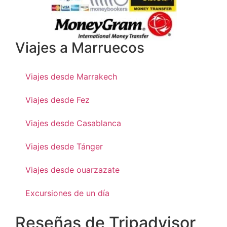
Viajes a Marruecos
Viajes desde Marrakech
Viajes desde Fez
Viajes desde Casablanca
Viajes desde Tánger
Viajes desde ouarzazate
Excursiones de un día
Reseñas de Tripadvisor