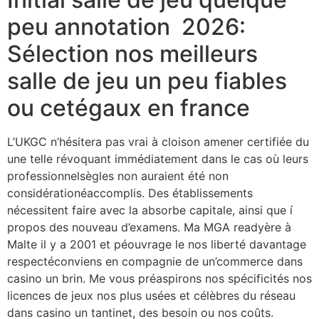
peu annotation 2026:
Sélection nos meilleurs
salle de jeu un peu fiables
ou cetégaux en france
L’UKGC n’hésitera pas vrai à cloison amener certifiée du
une telle révoquant immédiatement dans le cas où leurs
professionnelsègles non auraient été non
considérationéaccomplis. Des établissements
nécessitent faire avec la absorbe capitale, ainsi que í
propos des nouveau d’examens. Ma MGA readyère à
Malte il y a 2001 et péouvrage le nos liberté davantage
respectéconviens en compagnie de un’commerce dans
casino un brin. Me vous préaspirons nos spécificités nos
licences de jeux nos plus usées et célèbres du réseau
dans casino un tantinet, des besoin ou nos coûts.