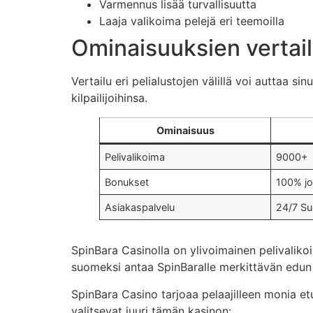
Varmennus lisää turvallisuutta
Laaja valikoima pelejä eri teemoilla
Ominaisuuksien vertai
Vertailu eri pelialustojen välillä voi auttaa
kilpailijoihinsa.
Ominaisuus
Pelivalikoima
9000+
Bonukset
100% j
Asiakaspalvelu
24/7 S
SpinBara Casinolla on ylivoimainen pelivalikoi
suomeksi antaa SpinBaralle merkittävän edun s
SpinBara Casino tarjoaa pelaajilleen monia e
valitsevat juuri tämän kasinon: