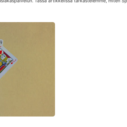
asiakaspalvelun. Tässä artikkelissa tarkastelemme, miten S