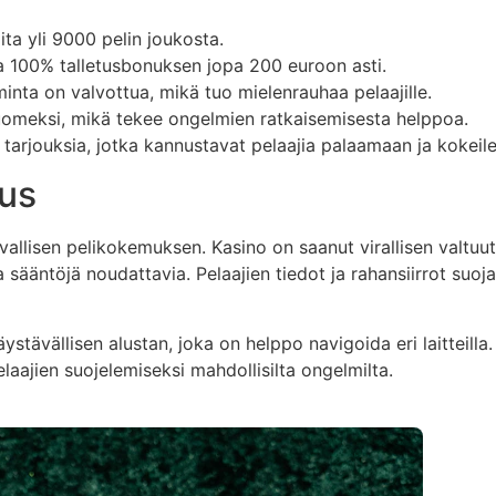
ita yli 9000 pelin joukosta.
 100% talletusbonuksen jopa 200 euroon asti.
inta on valvottua, mikä tuo mielenrauhaa pelaajille.
uomeksi, mikä tekee ongelmien ratkaisemisesta helppoa.
 tarjouksia, jotka kannustavat pelaajia palaamaan ja kokeil
uus
vallisen pelikokemuksen. Kasino on saanut virallisen valtu
a sääntöjä noudattavia. Pelaajien tiedot ja rahansiirrot suoj
ystävällisen alustan, joka on helppo navigoida eri laitteill
laajien suojelemiseksi mahdollisilta ongelmilta.