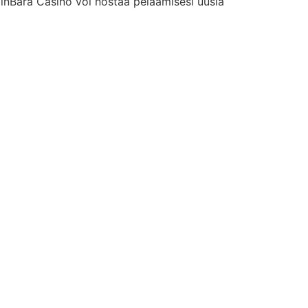
pinBara Casino voi nostaa pelaamisesi uusia