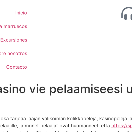
Inicio
 a marruecos
Excursiones
bre nosotros
Contacto
sino vie pelaamiseesi u
oka tarjoaa laajan valikoiman kolikkopelejä, kasinopelejä ja
 pelaajille, ja monet pelaajat ovat huomanneet, että
https://sp