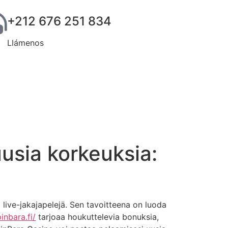
+212 676 251 834
Llámenos
usia korkeuksia:
 live-jakajapelejä. Sen tavoitteena on luoda
inbara.fi/
tarjoaa houkuttelevia bonuksia,