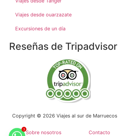
Viajes desde Tánger
Viajes desde ouarzazate
Excursiones de un día
Reseñas de Tripadvisor
Copyright © 2026 Viajes al sur de Marruecos
3
Sobre nosotros
Contacto