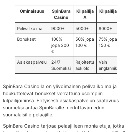
Ominaisuus
SpinBara
Kilpailija
Kilpailija B
Casino
A
Pelivalikoima
9000+
5000+
8000+
Bonukset
100%
50% jopa
75% jopa
jopa 200
100 €
150 €
€
Asiakaspalvelu
24/7
Rajoitettu
Vain
Suomeksi
aukiolo
englanniksi
SpinBara Casinolla on ylivoimainen pelivalikoima ja
houkuttelevat bonukset verrattuna useimpiin
kilpailijoihinsa. Erityisesti asiakaspalvelun saatavuus
suomeksi antaa SpinBaralle merkittävän edun
suomalaisille pelaajille.
SpinBara Casino tarjoaa pelaajilleen monia etuja, jotka