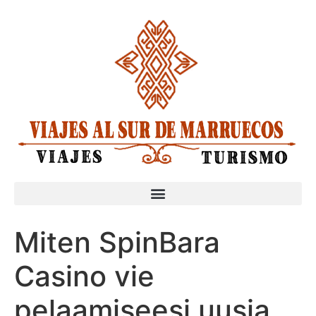
Miten SpinBara
Casino vie
pelaamiseesi uusia