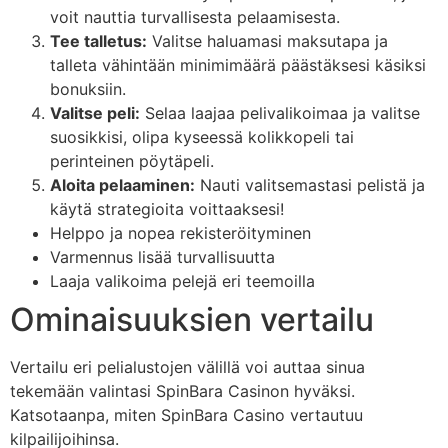
voit nauttia turvallisesta pelaamisesta.
Tee talletus:
Valitse haluamasi maksutapa ja
talleta vähintään minimimäärä päästäksesi käsiksi
bonuksiin.
Valitse peli:
Selaa laajaa pelivalikoimaa ja valitse
suosikkisi, olipa kyseessä kolikkopeli tai
perinteinen pöytäpeli.
Aloita pelaaminen:
Nauti valitsemastasi pelistä ja
käytä strategioita voittaaksesi!
Helppo ja nopea rekisteröityminen
Varmennus lisää turvallisuutta
Laaja valikoima pelejä eri teemoilla
Ominaisuuksien vertailu
Vertailu eri pelialustojen välillä voi auttaa sinua
tekemään valintasi SpinBara Casinon hyväksi.
Katsotaanpa, miten SpinBara Casino vertautuu
kilpailijoihinsa.