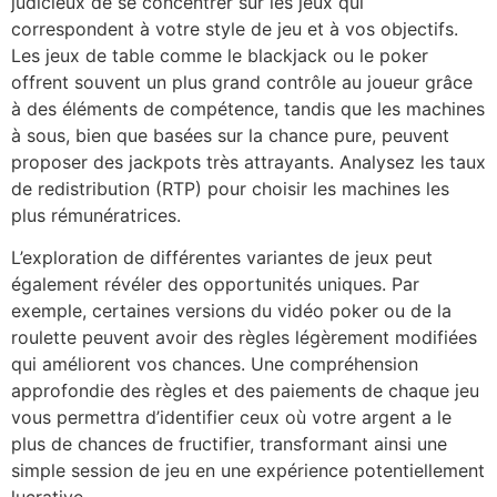
judicieux de se concentrer sur les jeux qui
correspondent à votre style de jeu et à vos objectifs.
Les jeux de table comme le blackjack ou le poker
offrent souvent un plus grand contrôle au joueur grâce
à des éléments de compétence, tandis que les machines
à sous, bien que basées sur la chance pure, peuvent
proposer des jackpots très attrayants. Analysez les taux
de redistribution (RTP) pour choisir les machines les
plus rémunératrices.
L’exploration de différentes variantes de jeux peut
également révéler des opportunités uniques. Par
exemple, certaines versions du vidéo poker ou de la
roulette peuvent avoir des règles légèrement modifiées
qui améliorent vos chances. Une compréhension
approfondie des règles et des paiements de chaque jeu
vous permettra d’identifier ceux où votre argent a le
plus de chances de fructifier, transformant ainsi une
simple session de jeu en une expérience potentiellement