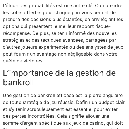
L’étude des probabilités est une autre clé. Comprendre
les cotes offertes pour chaque pari vous permet de
prendre des décisions plus éclairées, en privilégiant les
options qui présentent le meilleur rapport risque-
récompense. De plus, se tenir informé des nouvelles
stratégies et des tactiques avancées, partagées par
d’autres joueurs expérimentés ou des analystes de jeux,
peut fournir un avantage non négligeable dans votre
quête de victoires.
L’importance de la gestion de
bankroll
Une gestion de bankroll efficace est la pierre angulaire
de toute stratégie de jeu réussie. Définir un budget clair
et s’y tenir scrupuleusement est essentiel pour éviter
des pertes incontrôlées. Cela signifie allouer une
somme d’argent spécifique aux jeux de casino, qui doit