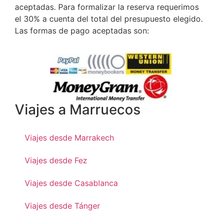
aceptadas. Para formalizar la reserva requerimos
el 30% a cuenta del total del presupuesto elegido.
Las formas de pago aceptadas son:
Viajes a Marruecos
Viajes desde Marrakech
Viajes desde Fez
Viajes desde Casablanca
Viajes desde Tánger