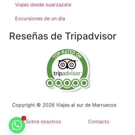
Viajes desde ouarzazate
Excursiones de un día
Reseñas de Tripadvisor
Copyright © 2026 Viajes al sur de Marruecos
3
Sobre nosotros
Contacto