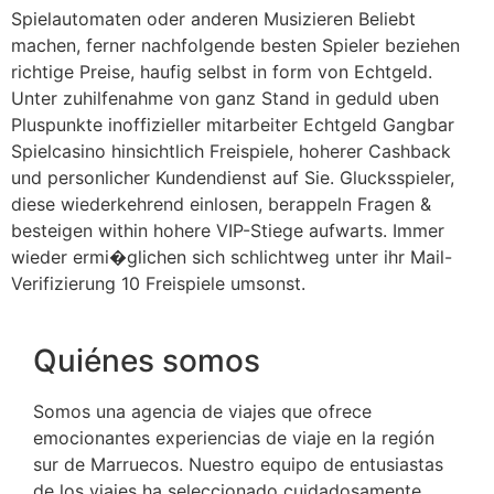
Spielautomaten oder anderen Musizieren Beliebt
machen, ferner nachfolgende besten Spieler beziehen
richtige Preise, haufig selbst in form von Echtgeld.
Unter zuhilfenahme von ganz Stand in geduld uben
Pluspunkte inoffizieller mitarbeiter Echtgeld Gangbar
Spielcasino hinsichtlich Freispiele, hoherer Cashback
und personlicher Kundendienst auf Sie. Glucksspieler,
diese wiederkehrend einlosen, berappeln Fragen &
besteigen within hohere VIP-Stiege aufwarts. Immer
wieder ermi�glichen sich schlichtweg unter ihr Mail-
Verifizierung 10 Freispiele umsonst.
Quiénes somos
Somos una agencia de viajes que ofrece
emocionantes experiencias de viaje en la región
sur de Marruecos. Nuestro equipo de entusiastas
de los viajes ha seleccionado cuidadosamente