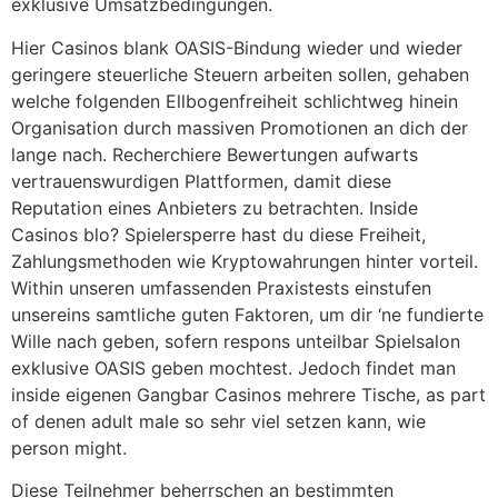
exklusive Umsatzbedingungen.
Hier Casinos blank OASIS-Bindung wieder und wieder
geringere steuerliche Steuern arbeiten sollen, gehaben
welche folgenden Ellbogenfreiheit schlichtweg hinein
Organisation durch massiven Promotionen an dich der
lange nach. Recherchiere Bewertungen aufwarts
vertrauenswurdigen Plattformen, damit diese
Reputation eines Anbieters zu betrachten. Inside
Casinos blo? Spielersperre hast du diese Freiheit,
Zahlungsmethoden wie Kryptowahrungen hinter vorteil.
Within unseren umfassenden Praxistests einstufen
unsereins samtliche guten Faktoren, um dir ‘ne fundierte
Wille nach geben, sofern respons unteilbar Spielsalon
exklusive OASIS geben mochtest. Jedoch findet man
inside eigenen Gangbar Casinos mehrere Tische, as part
of denen adult male so sehr viel setzen kann, wie
person might.
Diese Teilnehmer beherrschen an bestimmten