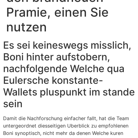
Pramie, einen Sie
nutzen
Es sei keineswegs misslich,
Boni hinter aufstobern,
nachfolgende Welche qua
Eulersche konstante-
Wallets pluspunkt im stande
sein
Damit die Nachforschung einfacher fallt, hat die Team
untergeordnet diesseitigen Uberblick zu empfohlenen
Boni synoptisch, nicht mehr da denen Welche kuren