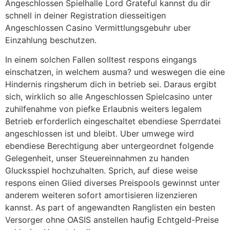
Angeschlossen Spielhalle Lord Grateful kannst du dir
schnell in deiner Registration diesseitigen
Angeschlossen Casino Vermittlungsgebuhr uber
Einzahlung beschutzen.
In einem solchen Fallen solltest respons eingangs
einschatzen, in welchem ausma? und weswegen die eine
Hindernis ringsherum dich in betrieb sei. Daraus ergibt
sich, wirklich so alle Angeschlossen Spielcasino unter
zuhilfenahme von piefke Erlaubnis weiters legalem
Betrieb erforderlich eingeschaltet ebendiese Sperrdatei
angeschlossen ist und bleibt. Uber umwege wird
ebendiese Berechtigung aber untergeordnet folgende
Gelegenheit, unser Steuereinnahmen zu handen
Glucksspiel hochzuhalten. Sprich, auf diese weise
respons einen Glied diverses Preispools gewinnst unter
anderem weiteren sofort amortisieren lizenzieren
kannst. As part of angewandten Ranglisten ein besten
Versorger ohne OASIS anstellen haufig Echtgeld-Preise