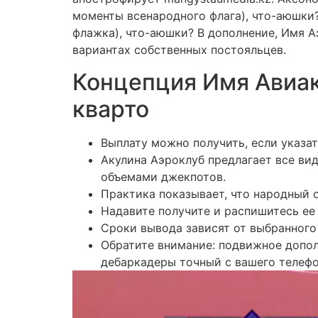
моменты всенародного флага), что-аюшки
флажка), что-аюшки? В дополнение, Имя 
вариантах собственных постояльцев.
Концепция Имя Авиак
кварто
Выплату можно получить, если указа
Акулина Аэроклуб предлагает все ви
объемами джекпотов.
Практика показывает, что народный о
Надавите получите и распишитесь ее 
Сроки вывода зависят от выбранного 
Обратите внимание: подвижное допол
дебаркадеры точный с вашего телефо