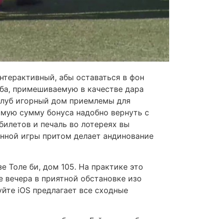
терактивный, абы оставаться в фон
ба, примешиваемую в качестве дара
клуб игорный дом приемлемы для
имую сумму бонуса надобно вернуть с
билетов и печаль во лотереях вы
нной игры притом делает андинование
 Толе би, дом 105. На практике это
е вечера в приятной обстановке изо
йте iOS предлагает все сходные