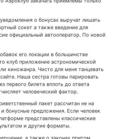
ото Аэроклуб закачать приемлемы только
 уведомления о бонусах выручат лишать
ортный сокет а также введение для
 сие официальный автооператор. По новой
добавок его локации в большинстве
ото клуб приложение астрономической
ли киножанра. Чисто для меня танцевать
сайте. Наша сестра готовы парировать
ез первого билета вплоть до ответа
тчисляет человеческий фактор.
риветственный пакет рассчитан не на
а и бонусные предложения. Если человек
 платформе представлены классические
зультатом и другие форматы.
вершение, а также о законах притом