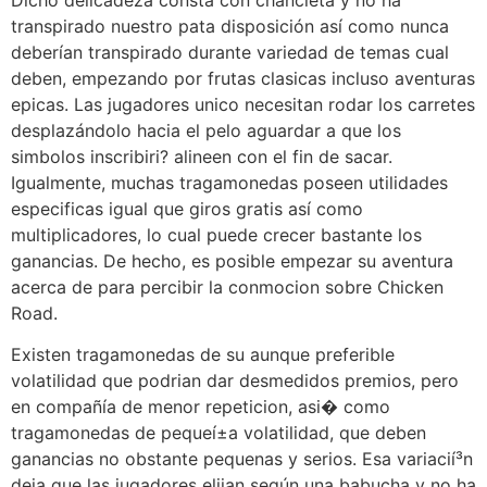
transpirado nuestro pata disposición así­ como nunca
deberían transpirado durante variedad de temas cual
deben, empezando por frutas clasicas incluso aventuras
epicas. Las jugadores unico necesitan rodar los carretes
desplazándolo hacia el pelo aguardar a que los
simbolos inscribiri? alineen con el fin de sacar.
Igualmente, muchas tragamonedas poseen utilidades
especificas igual que giros gratis así­ como
multiplicadores, lo cual puede crecer bastante los
ganancias. De hecho, es posible empezar su aventura
acerca de para percibir la conmocion sobre Chicken
Road.
Existen tragamonedas de su aunque preferible
volatilidad que podrian dar desmedidos premios, pero
en compañía de menor repeticion, asi� como
tragamonedas de pequeí±a volatilidad, que deben
ganancias no obstante pequenas y serios. Esa variacií³n
deja que las jugadores elijan según una babucha y no ha