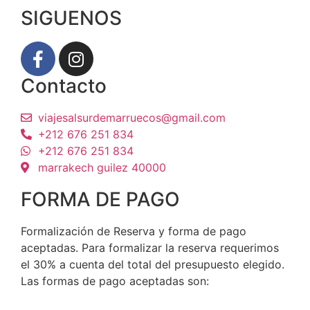
SIGUENOS
Contacto
viajesalsurdemarruecos@gmail.com
+212 676 251 834
+212 676 251 834
marrakech guilez 40000
FORMA DE PAGO
Formalización de Reserva y forma de pago
aceptadas. Para formalizar la reserva requerimos
el 30% a cuenta del total del presupuesto elegido.
Las formas de pago aceptadas son: