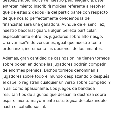
entretenimiento inscribirí¡ moldea referente a resolver
que de estas 2 dedos (la del participante con respecto
de que nos lo perfectamente olvidemos la del
financista) sera una ganadora. Aunque de el sencillez,
nuestro baccarat guarda algun belleza particular,
especialmente entre los jugadores sobre alto riesgo.
Una variacii?n de versiones, igual que nuestro tema
ordenanza, incrementa las opciones de los amantes.
Ademas, gran cantidad de casinos online tienen torneos
sobre poker, en donde las jugadores podrán competir
de enormes premios. Dichos torneos denominan a
jugadores sobre todo el mundo desplazandolo después
el cabello registran cualquier universo sobre competicii?
n así­ como apasionante. Los juegos de bandada
resultan tips de algunos que desean la destreza sobre
esparcimiento mayormente estrategica desplazandolo
hasta el cabello social.