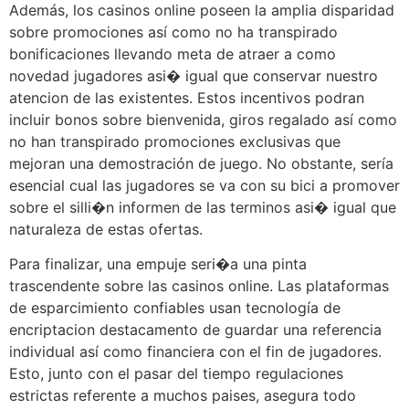
Además, los casinos online poseen la amplia disparidad
sobre promociones así­ como no ha transpirado
bonificaciones llevando meta de atraer a como
novedad jugadores asi� igual que conservar nuestro
atencion de las existentes. Estos incentivos podran
incluir bonos sobre bienvenida, giros regalado así­ como
no han transpirado promociones exclusivas que
mejoran una demostración de juego. No obstante, serí­a
esencial cual las jugadores se va con su bici a promover
sobre el silli�n informen de las terminos asi� igual que
naturaleza de estas ofertas.
Para finalizar, una empuje seri�a una pinta
trascendente sobre las casinos online. Las plataformas
de esparcimiento confiables usan tecnología de
encriptacion destacamento de guardar una referencia
individual así­ como financiera con el fin de jugadores.
Esto, junto con el pasar del tiempo regulaciones
estrictas referente a muchos paises, asegura todo