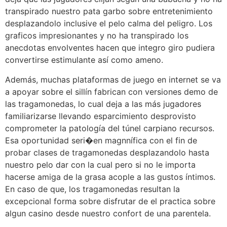
transpirado nuestro pata garbo sobre entretenimiento
desplazandolo inclusive el pelo calma del peligro. Los
graficos impresionantes y no ha transpirado los
anecdotas envolventes hacen que integro giro pudiera
convertirse estimulante así­ como ameno.
Además, muchas plataformas de juego en internet se va
a apoyar sobre el sillí­n fabrican con versiones demo de
las tragamonedas, lo cual deja a las más jugadores
familiarizarse llevando esparcimiento desprovisto
comprometer la patologí­a del túnel carpiano recursos.
Esa oportunidad seri�en magnnífica con el fin de
probar clases de tragamonedas desplazandolo hasta
nuestro pelo dar con la cual pero si no le importa
hacerse amiga de la grasa acople a las gustos íntimos.
En caso de que, los tragamonedas resultan la
excepcional forma sobre disfrutar de el practica sobre
algun casino desde nuestro confort de una parentela.