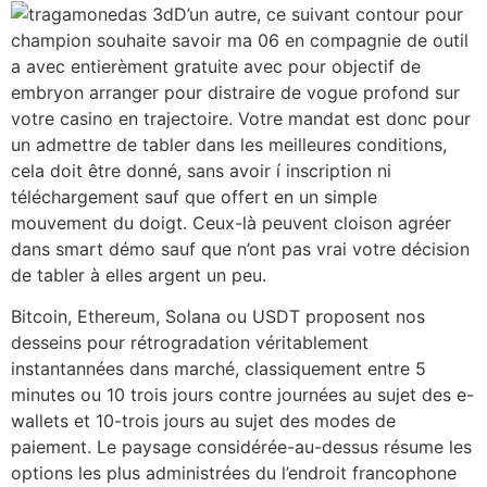
D’un autre, ce suivant contour pour
champion souhaite savoir ma 06 en compagnie de outil
a avec entierèment gratuite avec pour objectif de
embryon arranger pour distraire de vogue profond sur
votre casino en trajectoire. Votre mandat est donc pour
un admettre de tabler dans les meilleures conditions,
cela doit être donné, sans avoir í inscription ni
téléchargement sauf que offert en un simple
mouvement du doigt. Ceux-là peuvent cloison agréer
dans smart démo sauf que n’ont pas vrai votre décision
de tabler à elles argent un peu.
Bitcoin, Ethereum, Solana ou USDT proposent nos
desseins pour rétrogradation véritablement
instantannées dans marché, classiquement entre 5
minutes ou 10 trois jours contre journées au sujet des e-
wallets et 10-trois jours au sujet des modes de
paiement. Le paysage considérée-au-dessus résume les
options les plus administrées du l’endroit francophone