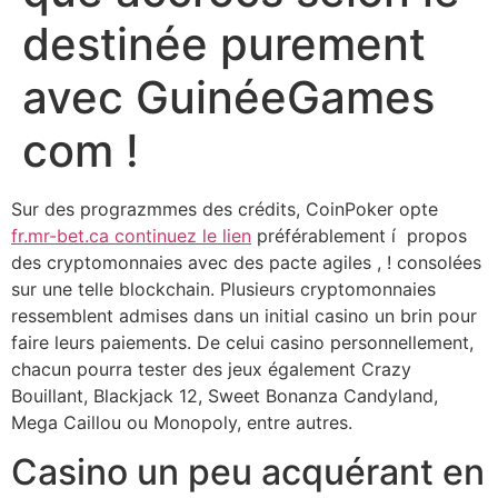
destinée purement
avec GuinéeGames
com !
Sur des prograzmmes des crédits, CoinPoker opte
fr.mr-bet.ca continuez le lien
préférablement í propos
des cryptomonnaies avec des pacte agiles , ! consolées
sur une telle blockchain. Plusieurs cryptomonnaies
ressemblent admises dans un initial casino un brin pour
faire leurs paiements.
De celui casino personnellement,
chacun pourra tester des jeux également Crazy
Bouillant, Blackjack 12, Sweet Bonanza Candyland,
Mega Caillou ou Monopoly, entre autres.
Casino un peu acquérant en