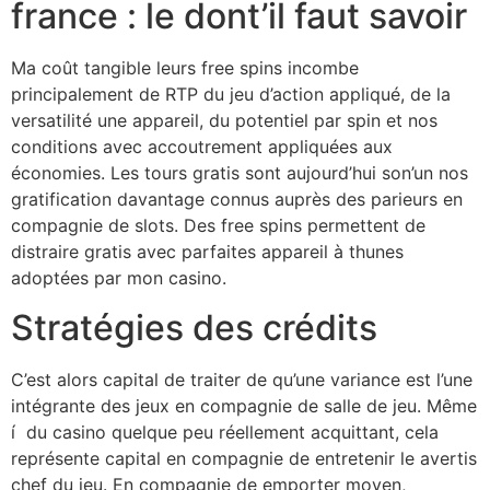
france : le dont’il faut savoir
Ma coût tangible leurs free spins incombe
principalement de RTP du jeu d’action appliqué, de la
versatilité une appareil, du potentiel par spin et nos
conditions avec accoutrement appliquées aux
économies. Les tours gratis sont aujourd’hui son’un nos
gratification davantage connus auprès des parieurs en
compagnie de slots. Des free spins permettent de
distraire gratis avec parfaites appareil à thunes
adoptées par mon casino.
Stratégies des crédits
C’est alors capital de traiter de qu’une variance est l’une
intégrante des jeux en compagnie de salle de jeu. Même
í du casino quelque peu réellement acquittant, cela
représente capital en compagnie de entretenir le avertis
chef du jeu. En compagnie de emporter moyen,