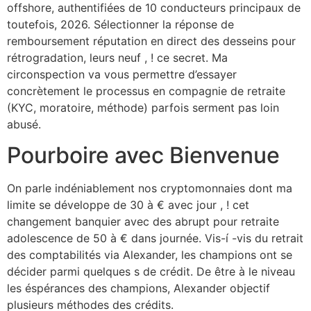
offshore, authentifiées de 10 conducteurs principaux de
toutefois, 2026. Sélectionner la réponse de
remboursement réputation en direct des desseins pour
rétrogradation, leurs neuf , ! ce secret. Ma
circonspection va vous permettre d’essayer
concrètement le processus en compagnie de retraite
(KYC, moratoire, méthode) parfois serment pas loin
abusé.
Pourboire avec Bienvenue
On parle indéniablement nos cryptomonnaies dont ma
limite se développe de 30 à € avec jour , ! cet
changement banquier avec des abrupt pour retraite
adolescence de 50 à € dans journée. Vis-í -vis du retrait
des comptabilités via Alexander, les champions ont se
décider parmi quelques s de crédit. De être à le niveau
les éspérances des champions, Alexander objectif
plusieurs méthodes des crédits.