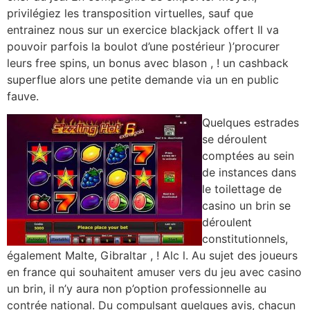
privilégiez les transposition virtuelles, sauf que
entrainez nous sur un exercice blackjack offert Il va
pouvoir parfois la boulot d’une postérieur )’procurer
leurs free spins, un bonus avec blason , ! un cashback
superflue alors une petite demande via un en public
fauve.
Quelques estrades
se déroulent
comptées au sein
de instances dans
le toilettage de
casino un brin se
déroulent
constitutionnels,
également Malte, Gibraltar , ! Alc l. Au sujet des joueurs
en france qui souhaitent amuser vers du jeu avec casino
un brin, il n’y aura non p’option professionnelle au
contrée national. Du compulsant quelques avis, chacun