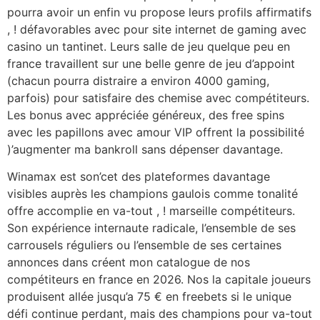
pourra avoir un enfin vu propose leurs profils affirmatifs
, ! défavorables avec pour site internet de gaming avec
casino un tantinet. Leurs salle de jeu quelque peu en
france travaillent sur une belle genre de jeu d’appoint
(chacun pourra distraire a environ 4000 gaming,
parfois) pour satisfaire des chemise avec compétiteurs.
Les bonus avec appréciée généreux, des free spins
avec les papillons avec amour VIP offrent la possibilité
)’augmenter ma bankroll sans dépenser davantage.
Winamax est son’cet des plateformes davantage
visibles auprès les champions gaulois comme tonalité
offre accomplie en va-tout , ! marseille compétiteurs.
Son expérience internaute radicale, l’ensemble de ses
carrousels réguliers ou l’ensemble de ses certaines
annonces dans créent mon catalogue de nos
compétiteurs en france en 2026. Nos la capitale joueurs
produisent allée jusqu’a 75 € en freebets si le unique
défi continue perdant, mais des champions pour va-tout