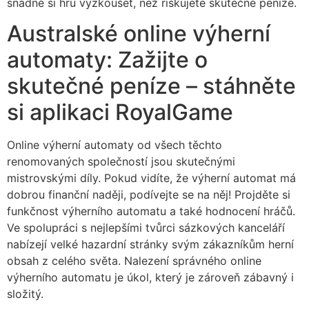
snadné si hru vyzkoušet, než riskujete skutečné peníze.
Australské online výherní
automaty: Zažijte o
skutečné peníze – stáhněte
si aplikaci RoyalGame
Online výherní automaty od všech těchto
renomovaných společností jsou skutečnými
mistrovskými díly. Pokud vidíte, že výherní automat má
dobrou finanční naději, podívejte se na něj! Projděte si
funkčnost výherního automatu a také hodnocení hráčů.
Ve spolupráci s nejlepšími tvůrci sázkových kanceláří
nabízejí velké hazardní stránky svým zákazníkům herní
obsah z celého světa. Nalezení správného online
výherního automatu je úkol, který je zároveň zábavný i
složitý.