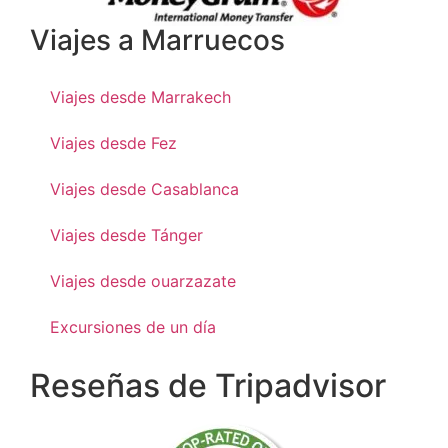
Viajes a Marruecos
Viajes desde Marrakech
Viajes desde Fez
Viajes desde Casablanca
Viajes desde Tánger
Viajes desde ouarzazate
Excursiones de un día
Reseñas de Tripadvisor