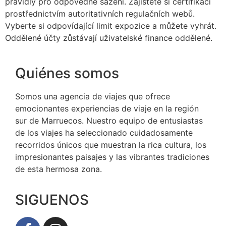
pravidly pro odpovědné sázení. Zajistěte si certifikaci
prostřednictvím autoritativních regulačních webů.
Vyberte si odpovídající limit expozice a můžete vyhrát.
Oddělené účty zůstávají uživatelské finance oddělené.
Quiénes somos
Somos una agencia de viajes que ofrece
emocionantes experiencias de viaje en la región
sur de Marruecos. Nuestro equipo de entusiastas
de los viajes ha seleccionado cuidadosamente
recorridos únicos que muestran la rica cultura, los
impresionantes paisajes y las vibrantes tradiciones
de esta hermosa zona.
SIGUENOS