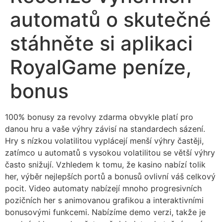
automatů o skutečné
stáhněte si aplikaci
RoyalGame peníze,
bonus
100% bonusy za revolvy zdarma obvykle platí pro
danou hru a vaše výhry závisí na standardech sázení.
Hry s nízkou volatilitou vyplácejí menší výhry častěji,
zatímco u automatů s vysokou volatilitou se větší výhry
často snižují. Vzhledem k tomu, že kasino nabízí tolik
her, výběr nejlepších portů a bonusů ovlivní váš celkový
pocit. Video automaty nabízejí mnoho progresivních
pozičních her s animovanou grafikou a interaktivními
bonusovými funkcemi.
Nabízíme demo verzi, takže je