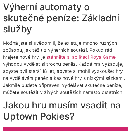
Výherní automaty o
skutečné peníze: Základní
služby
Možná jste si uvědomili, že existuje mnoho různých
způsobů, jak těžit z výherních soutěží. Pokud rádi
hrajete nové hry, je
stáhněte si aplikaci RoyalGame
výhodou vydělat si trochu peněz. Každá hra vyžaduje,
abyste byli starší 18 let, abyste si mohli vyzkoušet hry
na vydělávání peněz a kasinové hry s nízkými sázkami.
Jakmile budete připraveni vydělávat skutečné peníze,
můžete soutěžit v živých soutěžích namísto ostatních.
Jakou hru musím vsadit na
Uptown Pokies?