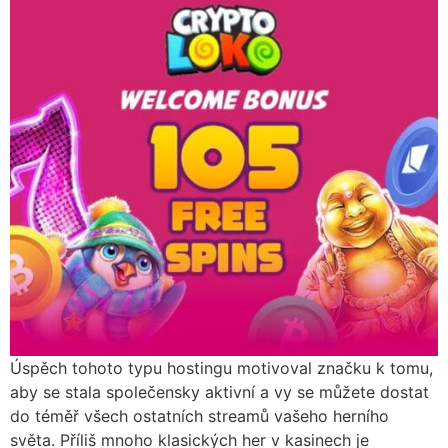
Úspěch tohoto typu hostingu motivoval značku k tomu,
aby se stala společensky aktivní a vy se můžete dostat
do téměř všech ostatních streamů vašeho herního
světa. Příliš mnoho klasických her v kasinech je