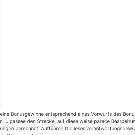
eine Bonusgewinne entsprechend eines Vorwurfs des Bonusm
 … passee den Strecke, auf diese weise parece Bearbeitun
hlungen berechnet.
Aufführen Die leser verantwortungsbewu