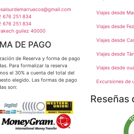
jesalsurdemarruecos@gmail.com
Viajes desde Ma
2 676 251 834
2 676 251 834
Viajes desde Fe
rakech guilez 40000
Viajes desde Ca
MA DE PAGO
Viajes desde Tá
zación de Reserva y forma de pago
as. Para formalizar la reserva
Viajes desde ou
mos el 30% a cuenta del total del
esto elegido. Las formas de pago
Excursiones de 
as son:
Reseñas d