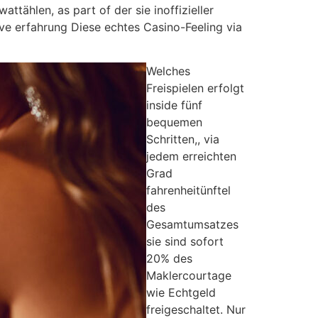
tählen, as part of der sie inoffizieller
e erfahrung Diese echtes Casino-Feeling via
Welches
Freispielen erfolgt
inside fünf
bequemen
Schritten,, via
jedem erreichten
Grad
fahrenheitünftel
des
Gesamtumsatzes
sie sind sofort
20% des
Maklercourtage
wie Echtgeld
freigeschaltet. Nur