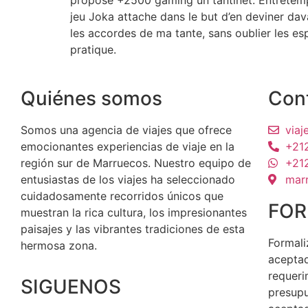
propose +2500 gaming un tantinet. Entretemps,
jeu Joka attache dans le but d’en deviner da
les accordes de ma tante, sans oublier les esp
pratique.
Quiénes somos
Con
Somos una agencia de viajes que ofrece
via
emocionantes experiencias de viaje en la
+21
región sur de Marruecos. Nuestro equipo de
+21
entusiastas de los viajes ha seleccionado
mar
cuidadosamente recorridos únicos que
FOR
muestran la rica cultura, los impresionantes
paisajes y las vibrantes tradiciones de esta
Formali
hermosa zona.
aceptad
requeri
SIGUENOS
presupu