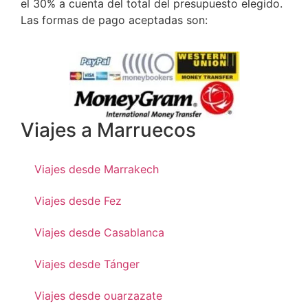
el 30% a cuenta del total del presupuesto elegido.
Las formas de pago aceptadas son:
Viajes a Marruecos
Viajes desde Marrakech
Viajes desde Fez
Viajes desde Casablanca
Viajes desde Tánger
Viajes desde ouarzazate