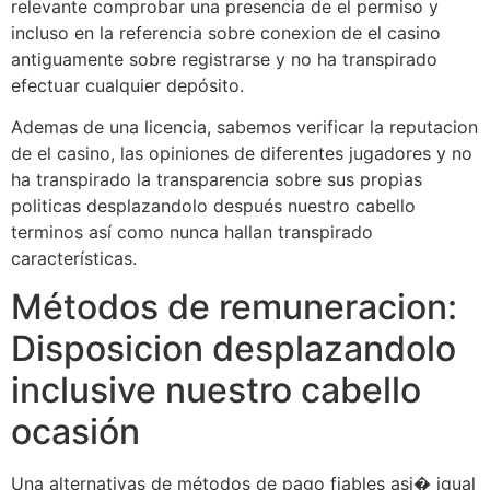
relevante comprobar una presencia de el permiso y
incluso en la referencia sobre conexion de el casino
antiguamente sobre registrarse y no ha transpirado
efectuar cualquier depósito.
Ademas de una licencia, sabemos verificar la reputacion
de el casino, las opiniones de diferentes jugadores y no
ha transpirado la transparencia sobre sus propias
politicas desplazandolo después nuestro cabello
terminos así­ como nunca hallan transpirado
características.
Métodos de remuneracion:
Disposicion desplazandolo
inclusive nuestro cabello
ocasión
Una alternativas de métodos de pago fiables asi� igual