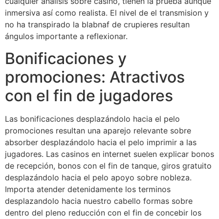
cualquier analisis sobre casino, tienen la prueba aunque
inmersiva así­ como realista. El nivel de el transmision y
no ha transpirado la blabnaf de crupieres resultan
ángulos importante a reflexionar.
Bonificaciones y
promociones: Atractivos
con el fin de jugadores
Las bonificaciones desplazándolo hacia el pelo
promociones resultan una aparejo relevante sobre
absorber desplazándolo hacia el pelo imprimir a las
jugadores. Las casinos en internet suelen explicar bonos
de recepción, bonos con el fin de tanque, giros gratuito
desplazándolo hacia el pelo apoyo sobre nobleza.
Importa atender detenidamente los terminos
desplazandolo hacia nuestro cabello formas sobre
dentro del pleno reducción con el fin de concebir los