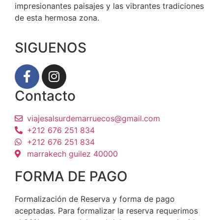
impresionantes paisajes y las vibrantes tradiciones
de esta hermosa zona.
SIGUENOS
Contacto
viajesalsurdemarruecos@gmail.com
+212 676 251 834
+212 676 251 834
marrakech guilez 40000
FORMA DE PAGO
Formalización de Reserva y forma de pago
aceptadas. Para formalizar la reserva requerimos