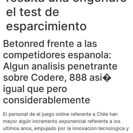
el test de
esparcimiento
Betonred frente a las
competidores espanola:
Algun analisis penetrante
sobre Codere, 888 asi�
igual que pero
considerablemente
El personal de el juego online referente a Chile han
mayor algún incremento exponencial referente a los
ultimos anos, empujado por la innovacion tecnologica y