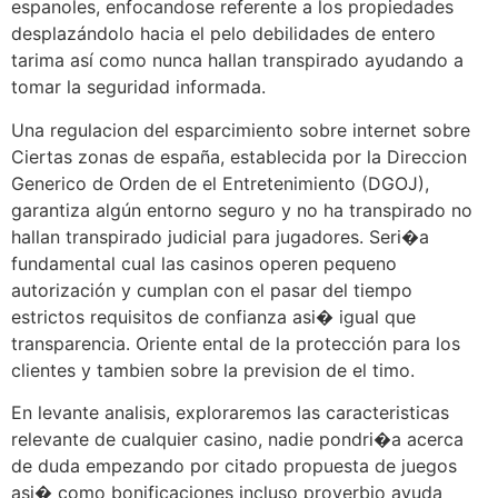
espanoles, enfocandose referente a los propiedades
desplazándolo hacia el pelo debilidades de entero
tarima así­ como nunca hallan transpirado ayudando a
tomar la seguridad informada.
Una regulacion del esparcimiento sobre internet sobre
Ciertas zonas de españa, establecida por la Direccion
Generico de Orden de el Entretenimiento (DGOJ),
garantiza algún entorno seguro y no ha transpirado no
hallan transpirado judicial para jugadores. Seri�a
fundamental cual las casinos operen pequeno
autorización y cumplan con el pasar del tiempo
estrictos requisitos de confianza asi� igual que
transparencia. Oriente ental de la protección para los
clientes y tambien sobre la prevision de el timo.
En levante analisis, exploraremos las caracteristicas
relevante de cualquier casino, nadie pondri�a acerca
de duda empezando por citado propuesta de juegos
asi� como bonificaciones incluso proverbio ayuda