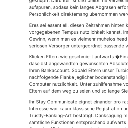
geknupft. Darunter ist und bleibt ‘ne Verzei
aufspuren, sodass kein langes Abgrasen erfor
Personlichkeit direktemang ubernommen wer
Eres sei essentiell, diesen Zeitrahmen hinte
vorgegebenen Tempus nutzlichkeit kannst. Im
Gewinn, wenn man es vielmehr muhelos head w
seriosen Versorger untergeordnet passende w
Klicken Eltern wie geschmiert aufwarts �Ein
daselbst angewandten gewunschten Absoluter w
Ihren Bankaccount. Sobald Eltern unser Turb
nachfolgende Flanke jeglicher bodenstandig in
Computer nutzlichkeit. Unter zuhilfenahme v
Eltern auf dem weg zu seien und so lange Si
Ihr Stay Communicate eignet einander pro ras
Interesse war kaum klassische Registration u
Trustly-Banking-Art bestatigt. Danksagung mo
samtliche Funktionen entsprechend aufwarts 