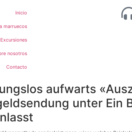
Inicio
 a marruecos
Excursiones
bre nosotros
Contacto
bungslos aufwarts «Aus
geldsendung unter Ein
anlasst