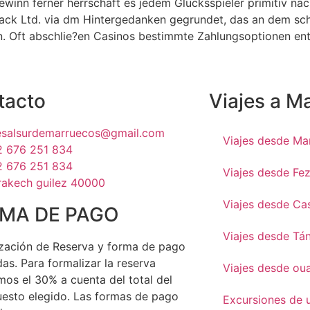
ewinn ferner herrschaft es jedem Glucksspieler primitiv 
 Pack Ltd. via dm Hintergedanken gegrundet, das an dem sch
. Oft abschlie?en Casinos bestimmte Zahlungsoptionen ents
tacto
Viajes a M
jesalsurdemarruecos@gmail.com
Viajes desde Ma
2 676 251 834
2 676 251 834
Viajes desde Fe
rakech guilez 40000
Viajes desde Ca
MA DE PAGO
Viajes desde Tá
zación de Reserva y forma de pago
as. Para formalizar la reserva
Viajes desde ou
mos el 30% a cuenta del total del
esto elegido. Las formas de pago
Excursiones de 