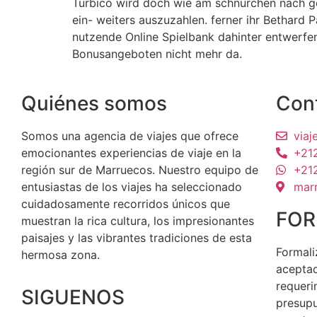
Turbico wird doch wie am schnurchen nach g
ein- weiters auszuzahlen. ferner ihr Bethard
nutzende Online Spielbank dahinter entwerfen
Bonusangeboten nicht mehr da.
Quiénes somos
Con
Somos una agencia de viajes que ofrece
via
emocionantes experiencias de viaje en la
+21
región sur de Marruecos. Nuestro equipo de
+21
entusiastas de los viajes ha seleccionado
mar
cuidadosamente recorridos únicos que
FOR
muestran la rica cultura, los impresionantes
paisajes y las vibrantes tradiciones de esta
Formali
hermosa zona.
aceptad
requeri
SIGUENOS
presupu