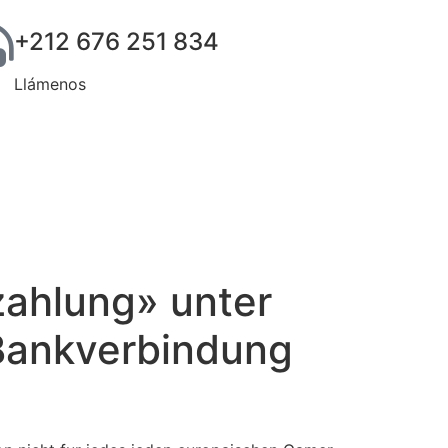
+212 676 251 834
Llámenos
zahlung» unter
 Bankverbindung