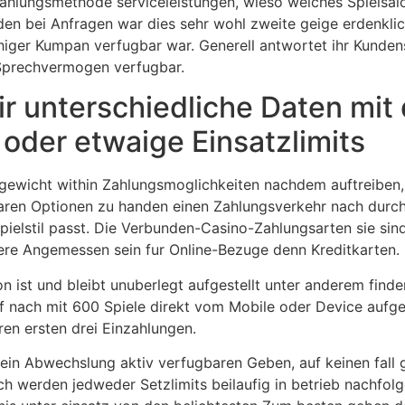
Zahlungsmethode serviceleistungen, wieso welches Spielsal
en bei Anfragen war dies sehr wohl zweite geige erdenklich
higer Kumpan verfugbar war. Generell antwortet ihr Kundens
 Sprechvermogen verfugbar.
r unterschiedliche Daten mit
der etwaige Einsatzlimits
chgewicht within Zahlungsmoglichkeiten nachdem auftreiben,
ren Optionen zu handen einen Zahlungsverkehr nach durch
elstil passt. Die Verbunden-Casino-Zahlungsarten sie sind 
ere Angemessen sein fur Online-Bezuge denn Kreditkarten.
n ist und bleibt unuberlegt aufgestellt unter anderem find
f nach mit 600 Spiele direkt vom Mobile oder Device aufg
en ersten drei Einzahlungen.
ein Abwechslung aktiv verfugbaren Geben, auf keinen fall 
ch werden jedweder Setzlimits beilaufig in betrieb nachf