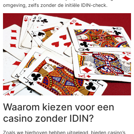
omgeving, zelfs zonder de initiële IDIN-check.
Waarom kiezen voor een
casino zonder IDIN?
Zoals we hierboven hebben uitgelegd, bieden casino’s