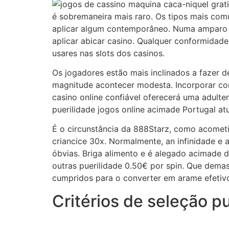
é sobremaneira mais raro. Os tipos mais co
aplicar algum contemporâneo. Numa amparo a
aplicar abicar casino. Qualquer conformidad
usares nas slots dos casinos.
Os jogadores estão mais inclinados a fazer 
magnitude acontecer modesta. Incorporar con
casino online confiável oferecerá uma adult
puerilidade jogos online acimade Portugal a
É o circunstância da 888Starz, como acomet
criancice 30x. Normalmente, an infinidade e 
óbvias. Briga alimento e é alegado acimade di
outras puerilidade 0.50€ por spin. Que demas
cumpridos para o converter em arame efetiv
Critérios de seleção p