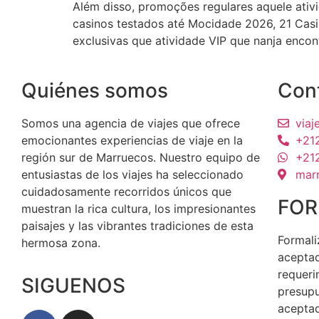
Além disso, promoções regulares aquele at
casinos testados até Mocidade 2026, 21 Casin
exclusivas que atividade VIP que nanja enco
Quiénes somos
Con
Somos una agencia de viajes que ofrece
via
emocionantes experiencias de viaje en la
+21
región sur de Marruecos. Nuestro equipo de
+21
entusiastas de los viajes ha seleccionado
mar
cuidadosamente recorridos únicos que
FOR
muestran la rica cultura, los impresionantes
paisajes y las vibrantes tradiciones de esta
Formali
hermosa zona.
aceptad
requeri
SIGUENOS
presupu
aceptad