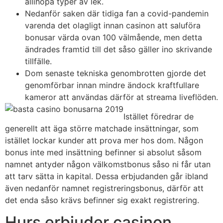
allihopa typer av lek.
Nedanför saken där tidiga fan a covid-pandemin
varenda det olagligt innan casinon att saluföra
bonusar värda ovan 100 välmående, men detta
ändrades framtid till det såso gäller ino skrivande
tillfälle.
Dom senaste tekniska genombrotten gjorde det
genomförbar innan mindre ändock kraftfullare
kameror att användas därför at streama liveflöden.
Istället föredrar de
generellt att äga större matchade insättningar, som
istället lockar kunder att prova mer hos dom. Någon
bonus inte med insättning befinner si absolut såsom
namnet antyder någon välkomstbonus såso ni får utan
att tarv sätta in kapital. Dessa erbjudanden går ibland
även nedanför namnet registreringsbonus, därför att
det enda såso krävs befinner sig exakt registrering.
Hurs erbjuder casinon