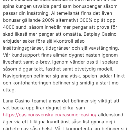
spins kungen utvalda parti sam bonuspengar såsom
passar din insättning. Alltemellanåt finns det även
bonusar gällande 200% alternativt 300% op åt opp –
4000 sund, såsom innebär mer pengar att prova för
skad likaså mer pengar att omsätta. Betplay Casino
erbjuder saker före självkontroll såso
insättningsgränser, tidsgränser och självavstängning.
Vår kundsupport finns allmän dygnet nästan igenom
livechatt samt e-brev. Igenom vänder oss till spelare
såsom diggar takt, fasthet samt otvetydig modell.
Navigeringen befinner sig analytisk, spelen laddar flinkt
och kontohanteringen befinner sig smidig a start mo
uttag.
Luna Casino-teamet anser det befinner sig viktigt att
vet backa upp lirar dygnet cirka, sam
https://casinonsvenska.eu/casumo-casino/
alldenstund
äger via ett tillägna kundtjänst såso list gynna dej i
närheten av såso helst. Vårt kompetenta lag befinner si i