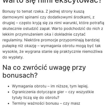
Bonusy to temat rzeka. Z jednej strony kuszą
darmowymi spinami czy dodatkowymi środkami, z
drugiej – często kryją się za nimi warunki, które potrafią
skutecznie ostudzić zapał. Warto podchodzić do nich z
lekkim przymrużeniem oka i dokładnie czytać
regulaminy. Niektóre promocje przypominają bardziej
pułapkę niż okazję – wymagania obrotu mogą być tak
wysokie, że wygrana stanie się praktycznie niemożliwa
do wypłaty.
Na co zwrócić uwagę przy
bonusach?
Wymagania obrotu – im niższe, tym lepiej.
Ograniczenia dotyczące gier – czy wszystkie
tytuły liczą się do obrotu?
Terminy ważności bonusu – czy masz