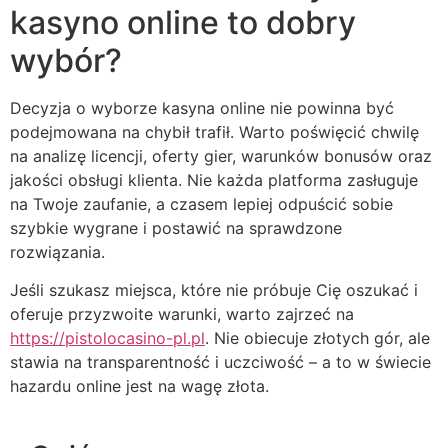
kasyno online to dobry
wybór?
Decyzja o wyborze kasyna online nie powinna być
podejmowana na chybił trafił. Warto poświęcić chwilę
na analizę licencji, oferty gier, warunków bonusów oraz
jakości obsługi klienta. Nie każda platforma zasługuje
na Twoje zaufanie, a czasem lepiej odpuścić sobie
szybkie wygrane i postawić na sprawdzone
rozwiązania.
Jeśli szukasz miejsca, które nie próbuje Cię oszukać i
oferuje przyzwoite warunki, warto zajrzeć na
https://pistolocasino-pl.pl
. Nie obiecuje złotych gór, ale
stawia na transparentność i uczciwość – a to w świecie
hazardu online jest na wagę złota.