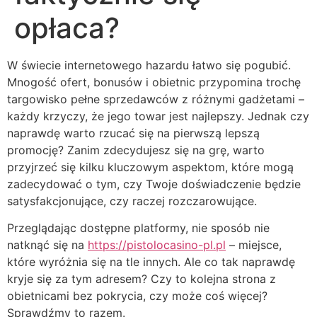
opłaca?
W świecie internetowego hazardu łatwo się pogubić.
Mnogość ofert, bonusów i obietnic przypomina trochę
targowisko pełne sprzedawców z różnymi gadżetami –
każdy krzyczy, że jego towar jest najlepszy. Jednak czy
naprawdę warto rzucać się na pierwszą lepszą
promocję? Zanim zdecydujesz się na grę, warto
przyjrzeć się kilku kluczowym aspektom, które mogą
zadecydować o tym, czy Twoje doświadczenie będzie
satysfakcjonujące, czy raczej rozczarowujące.
Przeglądając dostępne platformy, nie sposób nie
natknąć się na
https://pistolocasino-pl.pl
– miejsce,
które wyróżnia się na tle innych. Ale co tak naprawdę
kryje się za tym adresem? Czy to kolejna strona z
obietnicami bez pokrycia, czy może coś więcej?
Sprawdźmy to razem.