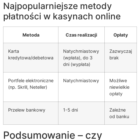
Najpopularniejsze metody
płatności w kasynach online
Metoda
Czas realizacji
Opłaty
Karta
Natychmiastowy
Zazwyczaj
kredytowa/debetowa
(wpłata), do 3
brak
dni (wypłata)
Portfele elektroniczne
Natychmiastowy
Możliwe
(np. Skrill, Neteller)
niewielkie
opłaty
Przelew bankowy
1-5 dni
Zależne
od banku
Podsumowanie – czy