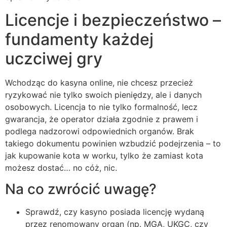
Licencje i bezpieczeństwo –
fundamenty każdej
uczciwej gry
Wchodząc do kasyna online, nie chcesz przecież
ryzykować nie tylko swoich pieniędzy, ale i danych
osobowych. Licencja to nie tylko formalność, lecz
gwarancja, że operator działa zgodnie z prawem i
podlega nadzorowi odpowiednich organów. Brak
takiego dokumentu powinien wzbudzić podejrzenia – to
jak kupowanie kota w worku, tylko że zamiast kota
możesz dostać… no cóż, nic.
Na co zwrócić uwagę?
Sprawdź, czy kasyno posiada licencję wydaną
przez renomowany organ (np. MGA, UKGC, czy