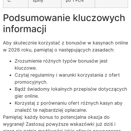
C
spiny
po 1 PLN
Podsumowanie kluczowych
informacji
Aby skutecznie korzystać z bonusów w kasynach online
w 2026 roku, pamiętaj o następujących zasadach:
Zrozumienie różnych typów bonusów jest
kluczowe.
Czytaj regulaminy i warunki korzystania z ofert
promocyjnych.
Bądź świadomy lokalnych przepisów dotyczących
gier online.
Korzystaj z porównaniu ofert różnych kasyn aby
znaleźć te najbardziej opłacalne.
Pamiętaj: każdy bonus to potencjalna okazja do
wygranej! Zastosuj powyższe wskazówki już dziś i