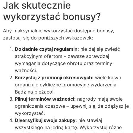
Jak skutecznie
wykorzystać bonusy?
Aby maksymalnie wykorzystać dostępne bonusy,
zastosuj się do poniższych wskazówek:
Dokładnie czytaj regulamin:
nie daj się zwieść
atrakcyjnym ofertom – zawsze sprawdzaj
wymagania dotyczące obrotu oraz terminy
ważności.
Korzystaj z promocji okresowych:
wiele kasyn
organizuje cykliczne promocyjne wydarzenia.
Bądź na bieżąco!
Pilnuj terminów ważności:
nagrody mają swoje
ograniczenia czasowe – upewnij się, że zdążysz je
wykorzystać.
Diversyfikuj swoje zakupy:
nie stawiaj
wszystkiego na jedną kartę. Wykorzystuj różne