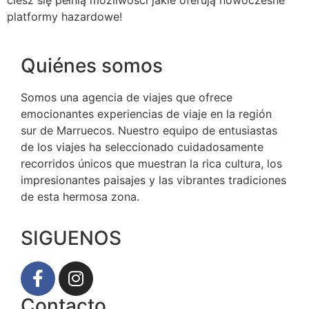
ciesz się pełnią możliwości jakie oferują nowoczesne
platformy hazardowe!
Quiénes somos
Somos una agencia de viajes que ofrece
emocionantes experiencias de viaje en la región
sur de Marruecos. Nuestro equipo de entusiastas
de los viajes ha seleccionado cuidadosamente
recorridos únicos que muestran la rica cultura, los
impresionantes paisajes y las vibrantes tradiciones
de esta hermosa zona.
SIGUENOS
Contacto