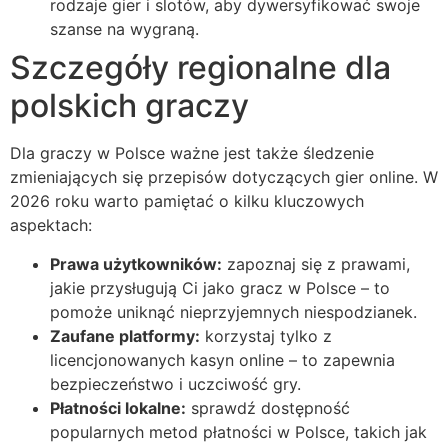
rodzaje gier i slotów, aby dywersyfikować swoje
szanse na wygraną.
Szczegóły regionalne dla
polskich graczy
Dla graczy w Polsce ważne jest także śledzenie
zmieniających się przepisów dotyczących gier online. W
2026 roku warto pamiętać o kilku kluczowych
aspektach:
Prawa użytkowników:
zapoznaj się z prawami,
jakie przysługują Ci jako gracz w Polsce – to
pomoże uniknąć nieprzyjemnych niespodzianek.
Zaufane platformy:
korzystaj tylko z
licencjonowanych kasyn online – to zapewnia
bezpieczeństwo i uczciwość gry.
Płatności lokalne:
sprawdź dostępność
popularnych metod płatności w Polsce, takich jak