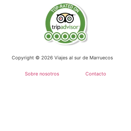
Copyright © 2026 Viajes al sur de Marruecos
Sobre nosotros
Contacto