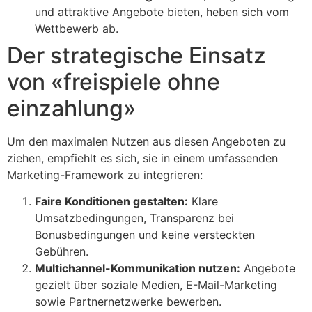
und attraktive Angebote bieten, heben sich vom
Wettbewerb ab.
Der strategische Einsatz
von «freispiele ohne
einzahlung»
Um den maximalen Nutzen aus diesen Angeboten zu
ziehen, empfiehlt es sich, sie in einem umfassenden
Marketing-Framework zu integrieren:
Faire Konditionen gestalten:
Klare
Umsatzbedingungen, Transparenz bei
Bonusbedingungen und keine versteckten
Gebühren.
Multichannel-Kommunikation nutzen:
Angebote
gezielt über soziale Medien, E-Mail-Marketing
sowie Partnernetzwerke bewerben.