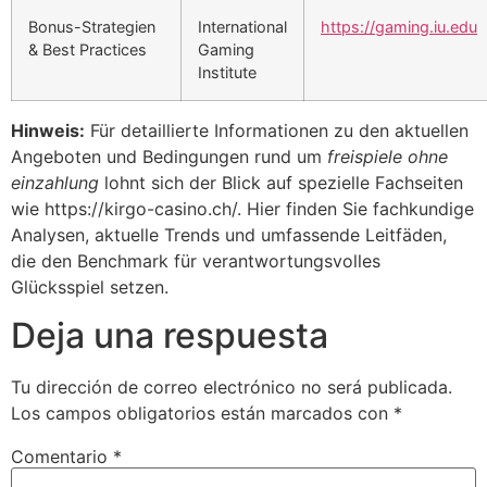
Bonus-Strategien
International
https://gaming.iu.edu
& Best Practices
Gaming
Institute
Hinweis:
Für detaillierte Informationen zu den aktuellen
Angeboten und Bedingungen rund um
freispiele ohne
einzahlung
lohnt sich der Blick auf spezielle Fachseiten
wie https://kirgo-casino.ch/. Hier finden Sie fachkundige
Analysen, aktuelle Trends und umfassende Leitfäden,
die den Benchmark für verantwortungsvolles
Glücksspiel setzen.
Deja una respuesta
Tu dirección de correo electrónico no será publicada.
Los campos obligatorios están marcados con
*
Comentario
*