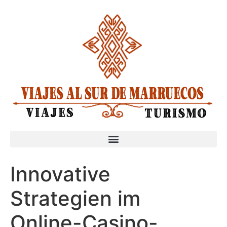
Innovative
Strategien im
Online-Casino-