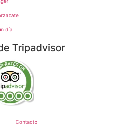
nger
arzazate
un día
e Tripadvisor
Contacto