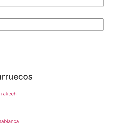
arruecos
rrakech
z
sablanca