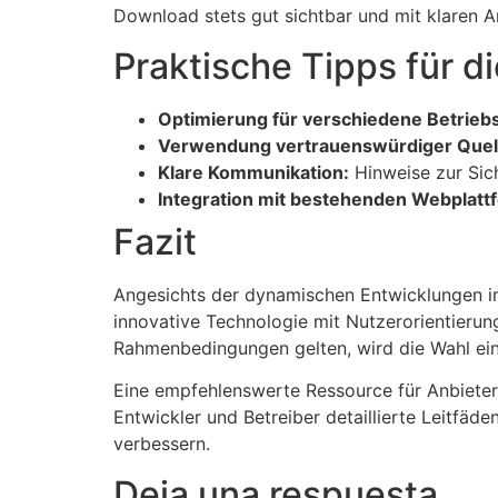
Download stets gut sichtbar und mit klaren
Praktische Tipps für d
Optimierung für verschiedene Betrieb
Verwendung vertrauenswürdiger Quel
Klare Kommunikation:
Hinweise zur Sic
Integration mit bestehenden Webplatt
Fazit
Angesichts der dynamischen Entwicklungen im 
innovative Technologie mit Nutzerorientierun
Rahmenbedingungen gelten, wird die Wahl ein
Eine empfehlenswerte Ressource für Anbieter,
Entwickler und Betreiber detaillierte Leitfäd
verbessern.
Deja una respuesta