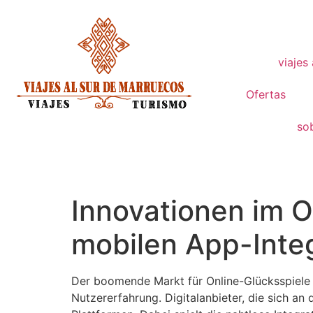
viajes
Ofertas
so
Innovationen im O
mobilen App-Inte
Der boomende Markt für Online-Glücksspiele f
Nutzererfahrung. Digitalanbieter, die sich an 