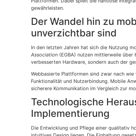
Plattformen. Dabei spielt die nahtlose Integr
gewährleisten.
Der Wandel hin zu mob
unverzichtbar sind
In den letzten Jahren hat sich die Nutzung m
Association
(EGBA) nutzen mittlerweile über 6
verbesserten Hardware, sondern auch der gest
Webbasierte Plattformen sind zwar nach wie 
Funktionalität und Nutzerbindung. Mobile An
sicherere Kommunikation im Vergleich zur mob
Technologische Herau
Implementierung
Die Entwicklung und Pflege einer qualitativ 
intuitives Design liegen. Die Einhaltung gese