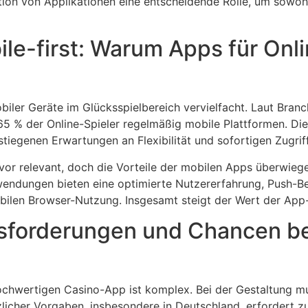
ation von Applikationen eine entscheidende Rolle, um sowohl
ile-first: Warum Apps für Onl
obiler Geräte im Glücksspielbereich vervielfacht. Laut Bra
5 % der Online-Spieler regelmäßig mobile Plattformen. Dies
iegenen Erwartungen an Flexibilität und sofortigen Zugriff
vor relevant, doch die Vorteile der mobilen Apps überwieg
wendungen bieten eine optimierte Nutzererfahrung, Push-Be
ilen Browser-Nutzung. Insgesamt steigt der Wert der App-In
sforderungen und Chancen be
hochwertigen Casino-App ist komplex. Bei der Gestaltung m
tzlicher Vorgaben, insbesondere in Deutschland, erfordert z