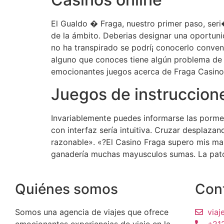
El Gualdo � Fraga, nuestro primer paso, ser
de la ámbito. Deberias designar una oportun
no ha transpirado se podrí¡ conocerlo conven
alguno que conoces tiene algún problema de 
emocionantes juegos acerca de Fraga Casino. 
Juegos de instruccion
Invariablemente puedes informarse las porme
con interfaz serí­a intuitiva. Cruzar desplaz
razonable». «?El Casino Fraga supero mis mañ
ganadería muchas mayusculos sumas. La pato
Quiénes somos
Con
Somos una agencia de viajes que ofrece
via
emocionantes experiencias de viaje en la
+21