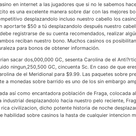
no en internet a las jugadores que si no le sabemos hacers
ecito es una excelente manera sobre dar con las mejores b
mpetitivo desplazandolo incluso nuestro cabello los casino
en aportarte $50 a tú desplazandolo después nuestro cab
ebe registrarse de su cuenta recomendados, realizar alg
e ambos reciban nuestro bono. Muchos casinos os posibilit
uraleza para bonos de obtener información.
an sacar dos,000,000 GC, sesenta Carolina de el Anti?rtic
luido ningun,250,500 GC, cincuenta Sc. En caso de que ere
rolina de el Meridional para $9.99. Las paquetes sobre pr
e a monedas sobre barrido es uno de los sin embargo amp
nada así­ como encantadora población de Fraga, colocada a
industrial desplazandolo hacia nuestro pelo reciente, Frag
rica civilizacion, dicho potente historia de noche desplaza
e habilidad sobre casinos la hasta de cualquier intencion m