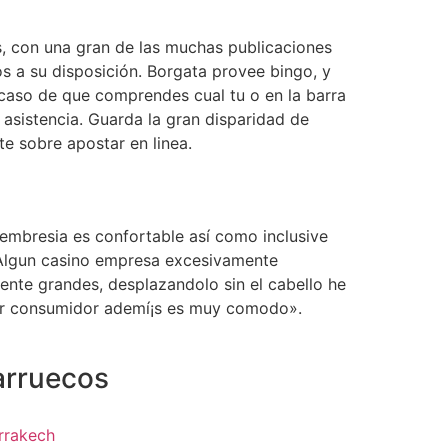
, con una gran de las muchas publicaciones
s a su disposición. Borgata provee bingo, y
 caso de que comprendes cual tu o en la barra
sistencia. Guarda la gran disparidad de
e sobre apostar en linea.
mbresia es confortable así­ como inclusive
o. Algun casino empresa excesivamente
ente grandes, desplazandolo sin el cabello he
dor consumidor ademí¡s es muy comodo».
arruecos
rrakech