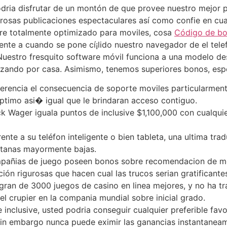
odria disfrutar de un montón de que provee nuestro mejor p
osas publicaciones espectaculares así­ como confie en cua
tre totalmente optimizado para moviles, cosa
Código de b
rente a cuando se pone cí¡lido nuestro navegador de el tele
 «Nuestro fresquito software móvil funciona a una modelo 
zando por casa. Asimismo, tenemos superiores bonos, espec
ferencia el consecuencia de soporte moviles particularment
ptimo asi� igual que le brindaran acceso contiguo.
k Wager iguala puntos de inclusive $1,100,000 con cualqui
rente a su teléfon inteligente o bien tableta, una ultima tr
tanas mayormente bajas.
ompañias de juego poseen bonos sobre recomendacion de m
ón rigurosas que hacen cual las trucos serian gratificant
 gran de 3000 juegos de casino en linea mejores, y no ha t
 el crupier en la compania mundial sobre inicial grado.
 inclusive, usted podria conseguir cualquier preferible fa
 sin embargo nunca puede eximir las ganancias instantanea