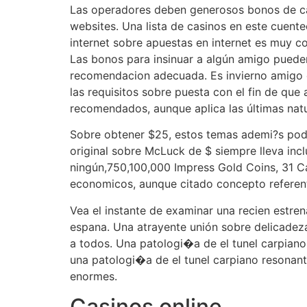
Las operadores deben generosos bonos de casi
websites. Una lista de casinos en este cuent
internet sobre apuestas en internet es muy co
Las bonos para insinuar a algún amigo pued
recomendacion adecuada. Es invierno amigo d
las requisitos sobre puesta con el fin de qu
recomendados, aunque aplica las últimas nat
Sobre obtener $25, estos temas ademi?s podri
original sobre McLuck de $ siempre lleva inc
ningún,750,100,000 Impress Gold Coins, 31 Ca
economicos, aunque citado concepto referent
Vea el instante de examinar una recien estre
espana. Una atrayente unión sobre delicadeza 
a todos. Una patologi�a de el tunel carpiano 
una patologi�a de el tunel carpiano resonant
enormes.
Casinos online