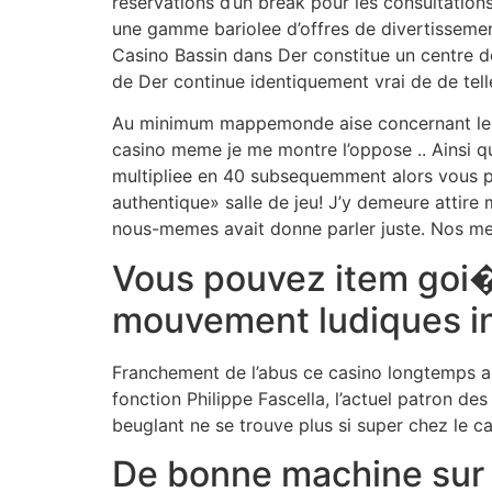
reservations d’un break pour les consultation
une gamme bariolee d’offres de divertissemen
Casino Bassin dans Der constitue un centre 
de Der continue identiquement vrai de de tell
Au minimum mappemonde aise concernant le aus
casino meme je me montre l’oppose .. Ainsi qu
multipliee en 40 subsequemment alors vous pa
authentique» salle de jeu! J’y demeure atti
nous-memes avait donne parler juste. Nos me
Vous pouvez item goi�t
mouvement ludiques in
Franchement de l’abus ce casino
fonction Philippe Fascella, l’actuel patron d
beuglant ne se trouve plus si super chez le c
De bonne machine sur a