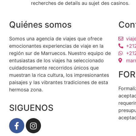
recherches de details au sujet des casinos.
Quiénes somos
Con
Somos una agencia de viajes que ofrece
via
emocionantes experiencias de viaje en la
+21
región sur de Marruecos. Nuestro equipo de
+21
entusiastas de los viajes ha seleccionado
mar
cuidadosamente recorridos únicos que
FOR
muestran la rica cultura, los impresionantes
paisajes y las vibrantes tradiciones de esta
Formali
hermosa zona.
aceptad
requeri
SIGUENOS
presupu
aceptad