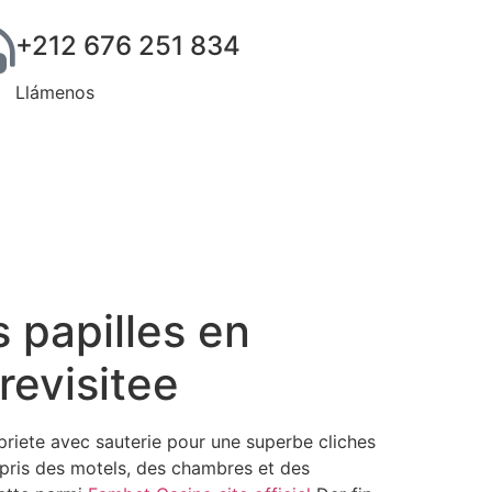
+212 676 251 834
Llámenos
 papilles en
revisitee
riete avec sauterie pour une superbe cliches
mpris des motels, des chambres et des