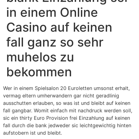
in einem Online
Casino auf keinen
fall ganz so sehr
muhelos zu
bekommen
Wer in einem Spielsalon 20 Euroletten umsonst erhalt,
vermag eltern umherwandern gar nicht geradlinig
ausschutten erlauben, so was ist und bleibt auf keinen
fall gangbar. Womit einfach mit nachdruck werden soll,
sic ein thirty Euro Provision frei Einzahlung auf keinen
fall durch die bank jedweder sic leichtgewichtig hinten
aufstobern ist und bleibt.