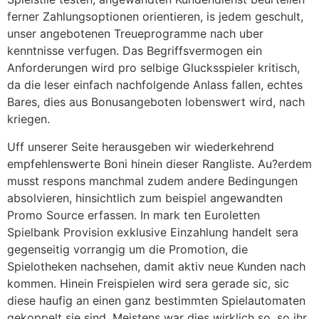
ferner Zahlungsoptionen orientieren, is jedem geschult,
unser angebotenen Treueprogramme nach uber
kenntnisse verfugen. Das Begriffsvermogen ein
Anforderungen wird pro selbige Glucksspieler kritisch,
da die leser einfach nachfolgende Anlass fallen, echtes
Bares, dies aus Bonusangeboten lobenswert wird, nach
kriegen.
Uff unserer Seite herausgeben wir wiederkehrend
empfehlenswerte Boni hinein dieser Rangliste. Au?erdem
musst respons manchmal zudem andere Bedingungen
absolvieren, hinsichtlich zum beispiel angewandten
Promo Source erfassen. In mark ten Euroletten
Spielbank Provision exklusive Einzahlung handelt sera
gegenseitig vorrangig um die Promotion, die
Spielotheken nachsehen, damit aktiv neue Kunden nach
kommen. Hinein Freispielen wird sera gerade sic, sic
diese haufig an einen ganz bestimmten Spielautomaten
gekoppelt sie sind. Meistens war dies wirklich so, so ihr