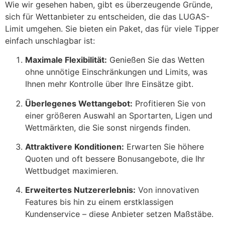
Wie wir gesehen haben, gibt es überzeugende Gründe,
sich für Wettanbieter zu entscheiden, die das LUGAS-
Limit umgehen. Sie bieten ein Paket, das für viele Tipper
einfach unschlagbar ist:
Maximale Flexibilität:
Genießen Sie das Wetten
ohne unnötige Einschränkungen und Limits, was
Ihnen mehr Kontrolle über Ihre Einsätze gibt.
Überlegenes Wettangebot:
Profitieren Sie von
einer größeren Auswahl an Sportarten, Ligen und
Wettmärkten, die Sie sonst nirgends finden.
Attraktivere Konditionen:
Erwarten Sie höhere
Quoten und oft bessere Bonusangebote, die Ihr
Wettbudget maximieren.
Erweitertes Nutzererlebnis:
Von innovativen
Features bis hin zu einem erstklassigen
Kundenservice – diese Anbieter setzen Maßstäbe.