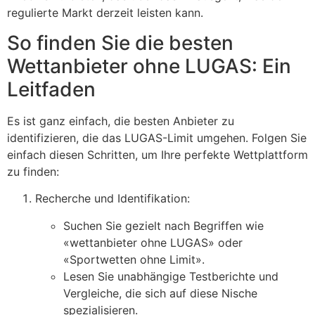
regulierte Markt derzeit leisten kann.
So finden Sie die besten
Wettanbieter ohne LUGAS: Ein
Leitfaden
Es ist ganz einfach, die besten Anbieter zu
identifizieren, die das LUGAS-Limit umgehen. Folgen Sie
einfach diesen Schritten, um Ihre perfekte Wettplattform
zu finden:
Recherche und Identifikation:
Suchen Sie gezielt nach Begriffen wie
«wettanbieter ohne LUGAS» oder
«Sportwetten ohne Limit».
Lesen Sie unabhängige Testberichte und
Vergleiche, die sich auf diese Nische
spezialisieren.