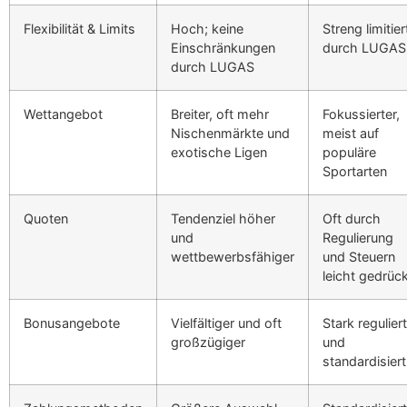
Flexibilität & Limits
Hoch; keine
Streng limitier
Einschränkungen
durch LUGAS
durch LUGAS
Wettangebot
Breiter, oft mehr
Fokussierter,
Nischenmärkte und
meist auf
exotische Ligen
populäre
Sportarten
Quoten
Tendenziel höher
Oft durch
und
Regulierung
wettbewerbsfähiger
und Steuern
leicht gedrüc
Bonusangebote
Vielfältiger und oft
Stark reguliert
großzügiger
und
standardisiert