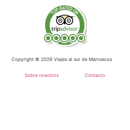
Copyright © 2026 Viajes al sur de Marruecos
Sobre nosotros
Contacto