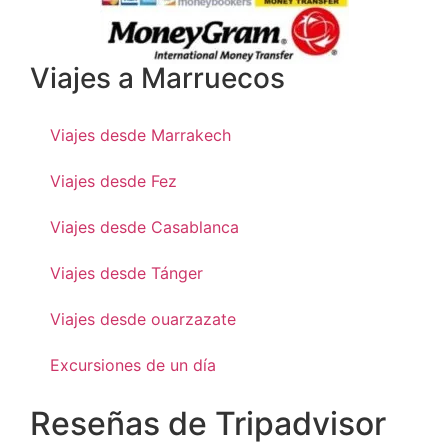
Viajes a Marruecos
Viajes desde Marrakech
Viajes desde Fez
Viajes desde Casablanca
Viajes desde Tánger
Viajes desde ouarzazate
Excursiones de un día
Reseñas de Tripadvisor