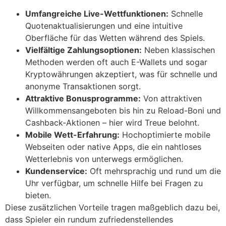
Umfangreiche Live-Wettfunktionen:
Schnelle
Quotenaktualisierungen und eine intuitive
Oberfläche für das Wetten während des Spiels.
Vielfältige Zahlungsoptionen:
Neben klassischen
Methoden werden oft auch E-Wallets und sogar
Kryptowährungen akzeptiert, was für schnelle und
anonyme Transaktionen sorgt.
Attraktive Bonusprogramme:
Von attraktiven
Willkommensangeboten bis hin zu Reload-Boni und
Cashback-Aktionen – hier wird Treue belohnt.
Mobile Wett-Erfahrung:
Hochoptimierte mobile
Webseiten oder native Apps, die ein nahtloses
Wetterlebnis von unterwegs ermöglichen.
Kundenservice:
Oft mehrsprachig und rund um die
Uhr verfügbar, um schnelle Hilfe bei Fragen zu
bieten.
Diese zusätzlichen Vorteile tragen maßgeblich dazu bei,
dass Spieler ein rundum zufriedenstellendes