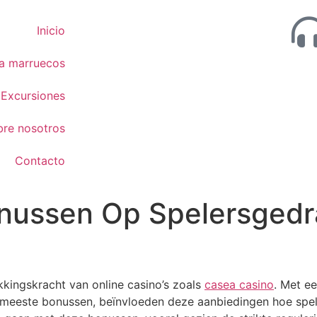
Inicio
 a marruecos
Excursiones
bre nosotros
Contacto
onussen Op Spelersgedr
kkingskracht van online casino’s zoals
casea casino
. Met e
meeste bonussen, beïnvloeden deze aanbiedingen hoe spel