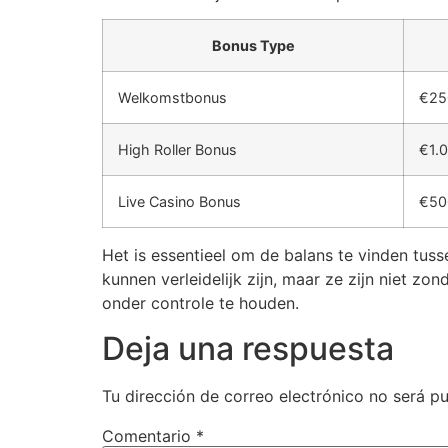
Bonus Type
Welkomstbonus
€25
High Roller Bonus
€1.
Live Casino Bonus
€50
Het is essentieel om de balans te vinden tus
kunnen verleidelijk zijn, maar ze zijn niet zo
onder controle te houden.
Deja una respuesta
Tu dirección de correo electrónico no será pu
Comentario
*