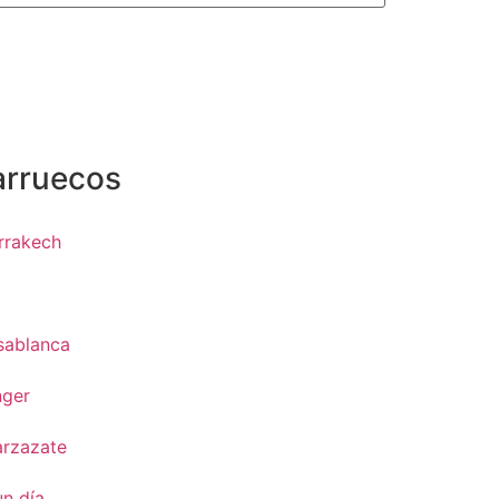
arruecos
rrakech
z
sablanca
nger
arzazate
un día