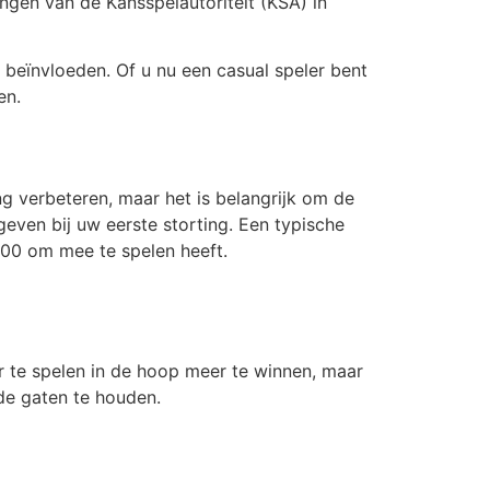
ingen van de Kansspelautoriteit (KSA) in
 beïnvloeden. Of u nu een casual speler bent
en.
g verbeteren, maar het is belangrijk om de
even bij uw eerste storting. Een typische
500 om mee te spelen heeft.
 te spelen in de hoop meer te winnen, maar
de gaten te houden.