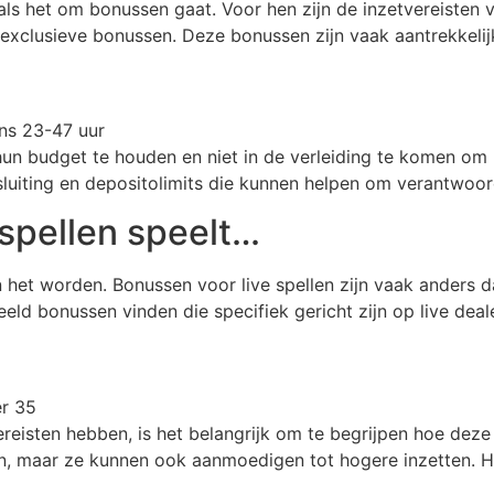
ls het om bonussen gaat. Voor hen zijn de inzetvereisten 
n exclusieve bonussen. Deze bonussen zijn vaak aantrekkeli
ns 23-47 uur
n hun budget te houden en niet in de verleiding te komen om
sluiting en depositolimits die kunnen helpen om verantwoord
 spellen speelt…
an het worden. Bonussen voor live spellen zijn vaak anders
eeld bonussen vinden die specifiek gericht zijn op live deale
er 35
ereisten hebben, is het belangrijk om te begrijpen hoe de
en, maar ze kunnen ook aanmoedigen tot hogere inzetten. H