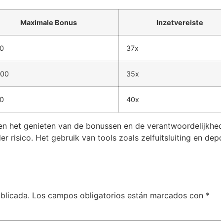
Maximale Bonus
Inzetvereiste
0
37x
000
35x
0
40x
sen het genieten van de bonussen en de verantwoordelijkhe
nder risico. Het gebruik van tools zoals zelfuitsluiting en 
blicada.
Los campos obligatorios están marcados con
*