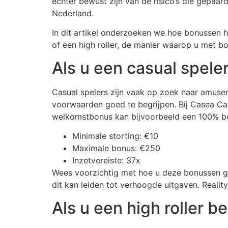
echter bewust zijn van de risico’s die gepaar
Nederland.
In dit artikel onderzoeken we hoe bonussen h
of een high roller, de manier waarop u met b
Als u een casual spele
Casual spelers zijn vaak op zoek naar amusem
voorwaarden goed te begrijpen. Bij Casea Cas
welkomstbonus kan bijvoorbeeld een 100% bon
Minimale storting: €10
Maximale bonus: €250
Inzetvereiste: 37x
Wees voorzichtig met hoe u deze bonussen ge
dit kan leiden tot verhoogde uitgaven. Reali
Als u een high roller b