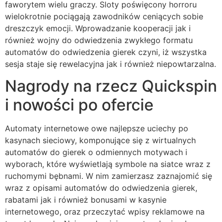
faworytem wielu graczy. Sloty poświęcony horroru
wielokrotnie pociągają zawodników ceniących sobie
dreszczyk emocji. Wprowadzanie kooperacji jak i
również wojny do odwiedzenia zwykłego formatu
automatów do odwiedzenia gierek czyni, iż wszystka
sesja staje się rewelacyjna jak i również niepowtarzalna.
Nagrody na rzecz Quickspin
i nowości po ofercie
Automaty internetowe owe najlepsze uciechy po
kasynach sieciowy, komponujące się z wirtualnych
automatów do gierek o odmiennych motywach i
wyborach, które wyświetlają symbole na siatce wraz z
ruchomymi bębnami. W nim zamierzasz zaznajomić się
wraz z opisami automatów do odwiedzenia gierek,
rabatami jak i również bonusami w kasynie
internetowego, oraz przeczytać wpisy reklamowe na