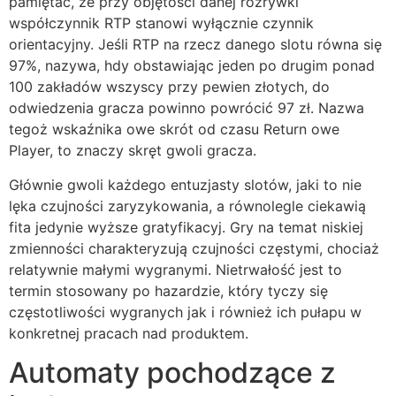
pamiętać, że przy objętości danej rozrywki
współczynnik RTP stanowi wyłącznie czynnik
orientacyjny. Jeśli RTP na rzecz danego slotu równa się
97%, nazywa, hdy obstawiając jeden po drugim ponad
100 zakładów wszyscy przy pewien złotych, do
odwiedzenia gracza powinno powrócić 97 zł. Nazwa
tegoż wskaźnika owe skrót od czasu Return owe
Player, to znaczy skręt gwoli gracza.
Głównie gwoli każdego entuzjasty slotów, jaki to nie
lęka czujności zaryzykowania, a równolegle ciekawią
fita jedynie wyższe gratyfikacyj. Gry na temat niskiej
zmienności charakteryzują czujności częstymi, chociaż
relatywnie małymi wygranymi. Nietrwałość jest to
termin stosowany po hazardzie, który tyczy się
częstotliwości wygranych jak i również ich pułapu w
konkretnej pracach nad produktem.
Automaty pochodzące z