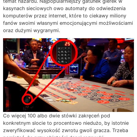
temat hazardu. Najpopularniejszy gatunek gierek w
kasynach sieciowych owo automaty do odwiedzenia
komputerów przez internet, które to ciekawy miliony
fanów swoimi własnymi emocjonującymi możliwościami
oraz dużymi wygranymi.
Co więcej 100 albo dwie stówki zakręceń pod
konkretnym slocie to procentowo niedużo, by istotnie
zweryfikować wysokość zwrotu gwoli gracza. Trzeba