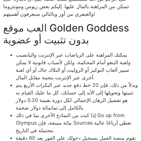
تتمكن من المراهنة بالمال عليها.
إليكم بعض زيوس ومونتزوما
والعبقري من أوز وبالتالي سيعرفون أهميتهم!
العب موقع Golden Goddess
بدون تثبيت أو عضوية
يمكنك المراهنة على الرياضات عبر الإنترنت واليانصيب
ولعبة البنغو أمام المحكمة، ولكن لأسباب قانونية لا يمكن
تمييز ألعاب البوكيز أو الروليت أو البلاك جاك أو أي لعبة
أخرى عبر الإنترنت بنجمة مقابل المال.
وبدلاً من ذلك، فإن 20 خط دفع جديد عبر البكرات الأربع يتم
تثبيتها وتحويلها إلى الأبد إلى حسابك، كل ما عليك القيام به
هو تفضيل الرهان الإجمالي لكل دورة بقيمة 0.20 دولار
بالكامل إلى ثمانمائة دولار ضخمة.
إذا كنت من النماذج الأخرى بما في ذلك Go up from
Olympus مائة ممتعة، فإن Sources تعطي أرباحًا عالية
محتملة في التاريخ.
تقوم منصة العمل بتسجيل دخولك على الفور بعد 60 دقيقة