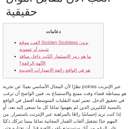
حقيقية
دعامات
العب موقع Golden Goddess بدون
تثبيت أو عضوية
ما هو رمز الاستثمار الكبير داخل منافذ
الآلهة الرائعة؟
هو في الواقع رائعة الإصدارات الجديدة
نظرًا لأن المجال الأساسي بعيدًا عن تجربة pokies عبر الإنترنت
هو ببساطة قضاء وقت ممتع والاستمتاع به، فمن الواضح أن ترغب
في تحقيق الدخل. تعتبر لعبة التقلبات المتوسطة أفضل في الواقع
بالنسبة للكثيرين الذين لم يفهموا تمامًا كل ما تسعى إليه بعد، أو
إذا كنت تريد إحساسًا رائعًا بالمراهنة عبر الإنترنت باستمرار. من
المهم جدًا تشغيل ألعاب القمار المجانية تمامًا بينما تتركك ذكيًا
على الرغم من أنك ستستمتع بلقب اللعبة قبل أن تختاره حتى