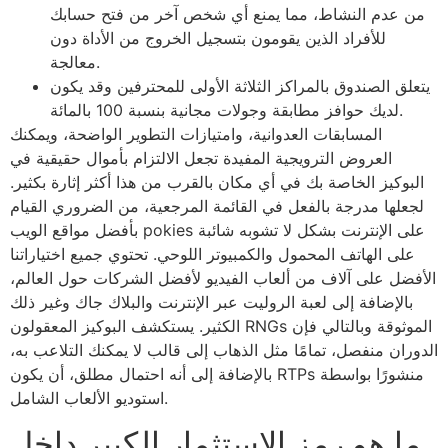
من عدم النشاط، مما يمنع أي شخص آخر من فتح حسابك
للأفراد الذين يقومون بتسجيل الخروج من الأداة دون
معالجة.
يتعلق الصندوق بالمراكز الثلاثة الأولى للمحترفين وقد يكون
لديك حوافز مطابقة وجولات مجانية بنسبة 100 بالمائة.
المسابقات العدوانية، وامتيازات التطوير الواضحة، ويمكنك
العروض الترويجية المفيدة تجعل الالتزام بأموال حقيقية في
البوكيز الخاصة بك في أي مكان بالقرب من هذا أكثر إثارة بكثير.
لجعلها مدرجة بالفعل في القائمة المرجعية، من الضروري القيام
بأفضل مواقع الويب pokies على الإنترنت بشكل لا تشوبه شائبة
على الهاتف المحمول والكمبيوتر اللوحي. تحتوي جميع اختياراتنا
الأفضل على آلاف من ألعاب الفيديو لأفضل الشركات حول العالم،
بالإضافة إلى لعبة الروليت عبر الإنترنت والبلاك جاك وغير ذلك
الكثير. يستكشف البوكيز المعقولون RNGs الموثوقة وبالتالي فإن
الدوران منفصل، تمامًا مثل الذهاب إلى قالب لا يمكنك التلاعب به،
بالإضافة إلى أنه احتمال مطلق، أن يكون RTPs منشورًا بواسطة
استوديو الألعاب الشامل.
ما هو رمز الاستثمار الكبير داخل