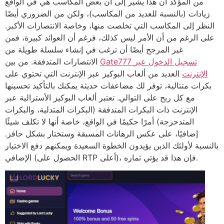
من المؤكد أن هذا يشير إلى أن بعض المكاسب هي في الواقع
زيادات (بالنسبة للعديد من المكاسب)، ولكن من الضروري أيضًا
النظر إلى المكاسب التي تخلصت منها، وخاصة الانتصارات الأكبر.
على الرغم من أن الأمر ليس كذلك، فرغم أن العوائد كبيرة، فمن
غير المرجح أيضًا أن ترغب في إنشاء سلسلة طويلة من
Gate777 تسجيل الدخول عبر
الانتصارات المتدفقة. من بين
الإنترنت
العديد من ألعاب البوكيز عبر الإنترنت التي تحتوي على
بكرات متتالية، توفر لك مضاعفات حديثة يمكنك بالتأكيد تحسينها
مع كل ربح على التوالي. تعتبر ألعاب البوكيز الأسترالية عبر
الإنترنت ذات البكرات المتدفقة (البكرات المتدلية، والبكرات
المتدحرجة) أمرًا حكيمًا في الواقع، خاصة أنها لا تكلف شيئًا
إضافيًا، على عكس الرهانات المسبقة وستختار بشكل حافز.
بالنسبة لأولئك الذين يؤيدون الخطوة السعيدة ويمكنهم دفع الاختيار
الإضافي (الحصول على RTP أعلى)، فإن هذا قد يؤتي ثماره.