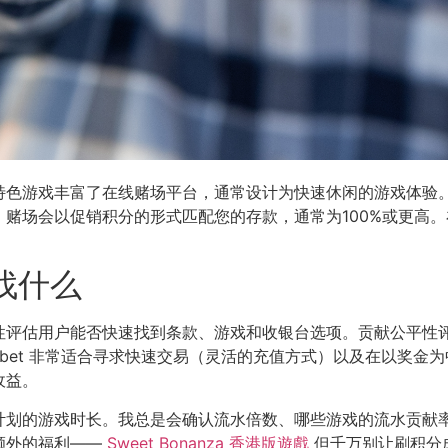
特色游戏丰富了在线赌场平台，通常设计为快速休闲的游戏体验
赌场会以促销积分的形式匹配您的存款，通常为100%或更高
寻找什么
性评估用户能否快速找到条款、游戏和收银台选项。贡献公平性
abet 非常适合寻求快速交易（灵活的充值方式）以及在以奖金
收益。
划的游戏时长。我总是会确认流水倍数、哪些游戏的流水贡献率
额外的福利——
Sweet Bonanza 香港版遊戲
但千万别让刷积分