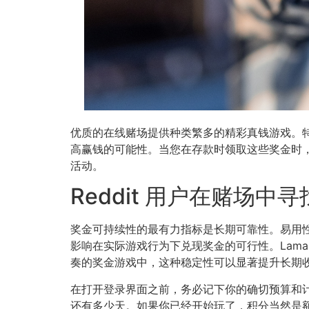
优质的在线赌场提供种类繁多的精彩真钱游戏。
高赢钱的可能性。当您在存款时领取这些奖金时，
活动。
Reddit 用户在赌场中
奖金可持续性的最有力指标是长期可靠性。易用
影响在实际游戏行为下兑现奖金的可行性。Lam
奏的奖金游戏中，这种稳定性可以显著提升长期
在打开登录界面之前，务必记下你的确切预算和计
还有多少天。如果你已经开始玩了，积分当然是