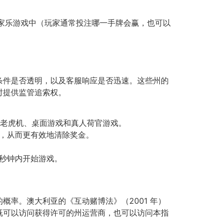
息。在百家乐游戏中（玩家通常投注哪一手牌会赢，也可以
条件是否透明，以及客服响应是否迅速。这些州的
时提供监管追索权。
种老虎机、桌面游戏和真人荷官游戏。
，从而更有效地清除奖金。
几秒钟内开始游戏。
率。澳大利亚的《互动赌博法》（2001 年）
既可以访问获得许可的州运营商，也可以访问本指