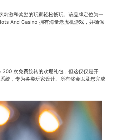
寻求刺激和奖励的玩家轻松畅玩。该品牌定位为一
And Casino 拥有海量老虎机游戏，并确保
得 300 次免费旋转的欢迎礼包，但这仅仅是开
的银行系统，专为各类玩家设计。所有奖金以及您完成