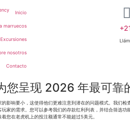
Inicio
 a marruecos
+2
Excursiones
Llám
bre nosotros
Contacto
，为您呈现 2026 年最
家的影响要小，这使得他们更难注意到潜在的问题模式。我们检
客玩家的需求。您可以参考我们的存款红利列表，并结合筛选功
味着您在老虎机上的投注额通常不能超过5美元。