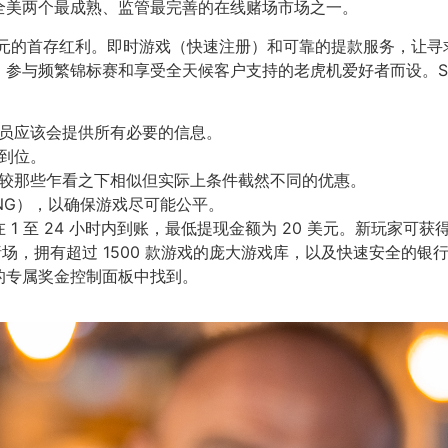
全美两个最成熟、监管最完善的在线赌场市场之一。
0 美元的首存红利。即时游戏（快速注册）和可靠的提款服务，让
频繁锦标赛和享受全天候客户支持的老虎机爱好者而设。Slots 
员应该会提供所有必要的信息。
到位。
较那些乍看之下相似但实际上条件截然不同的优惠。
NG），以确保游戏尽可能公平。
 至 24 小时内到账，最低提现金额为 20 美元。新玩家可获
友好型赌场，拥有超过 1500 款游戏的庞大游戏库，以及快速安全
的专属奖金控制面板中找到。