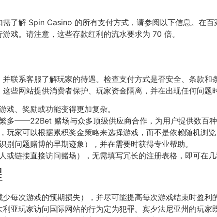
。如需了解 Spin Casino 的所有支付方式，请参阅以下信
游戏。请注意，这些存款红利的流水要求为 70 倍。
，并联系客服了解玩家的待遇。检查支付方式是否安全、条款和
，这些网站提供消费者保护、玩家资金隔离，并在出现任何问题
游戏、奖励或功能变得更加复杂。
繁多——22Bet 赌场与众多顶级供应商合作，为用户提供数百
，玩家可以根据累积奖金策略来选择游戏，而不是依赖随机浏览
识别问题赌博的早期迹象），并在需要时获得专业帮助。
m 机器人或链接直接访问赌场），无需填写冗长的注册表格，即可在
程
少每次游戏的预期损失），并尽可能提高每次游戏结束时盈利的概
大利亚玩家访问国际网站的行为定为犯罪。宾夕法尼亚州的玩家