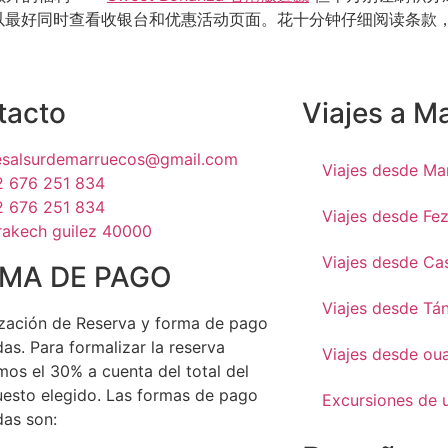
所以最好同时查看收银台和优惠活动页面。花十分钟仔细阅读条款
tacto
Viajes a M
jesalsurdemarruecos@gmail.com
Viajes desde Ma
2 676 251 834
2 676 251 834
Viajes desde Fe
rakech guilez 40000
Viajes desde Ca
MA DE PAGO
Viajes desde Tá
zación de Reserva y forma de pago
as. Para formalizar la reserva
Viajes desde ou
mos el 30% a cuenta del total del
esto elegido. Las formas de pago
Excursiones de 
as son: