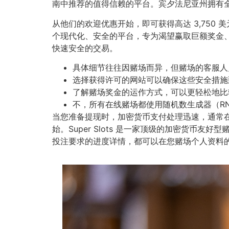
南中推荐的值得信赖的平台。宾夕法尼亚州拥有
从他们的欢迎优惠开始，即可获得高达 3,75
个现代化、安全的平台，专为渴望赢取巨额奖金、参与
快速安全的交易。
具体细节往往因赌场而异，但赌场的客服人
选择获得许可的网站可以确保这些安全措施
了解赌场奖金的运作方式，可以更轻松地比
不，所有在线赌场都使用随机数生成器（R
当您准备提现时，加密货币支付处理迅速，通常在 1
始。Super Slots 是一家顶级的加密货币
投注要求的进度详情，都可以在您赌场个人资料