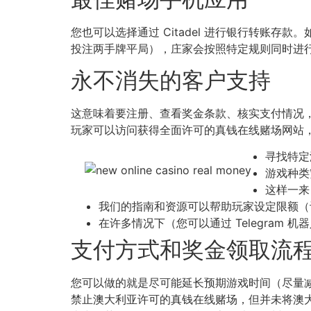
您也可以选择通过 Citadel 进行银行转账存款
投注两手牌平局），庄家会按照特定规则同时进行
永不消失的客户支持
这意味着要注册、查看奖金条款、核实支付情况
玩家可以访问获得全面许可的真钱在线赌场网站
寻找特定
游戏种类
这样一来
我们的指南和资源可以帮助玩家设定限额（
在许多情况下（您可以通过 Telegra
支付方式和奖金领取流
您可以做的就是尽可能延长预期游戏时间（尽量减
禁止澳大利亚许可的真钱在线赌场，但并未将澳