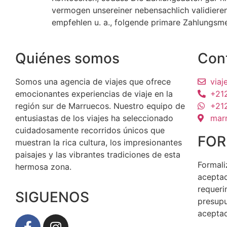
vermogen unsereiner nebensachlich validiere
empfehlen u. a., folgende primare Zahlungsm
Quiénes somos
Con
Somos una agencia de viajes que ofrece
via
emocionantes experiencias de viaje en la
+21
región sur de Marruecos. Nuestro equipo de
+21
entusiastas de los viajes ha seleccionado
mar
cuidadosamente recorridos únicos que
FOR
muestran la rica cultura, los impresionantes
paisajes y las vibrantes tradiciones de esta
Formali
hermosa zona.
aceptad
requeri
SIGUENOS
presupu
aceptad