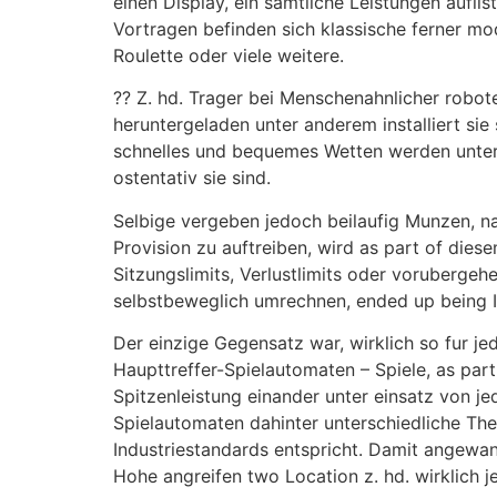
einen Display, ein samtliche Leistungen aufli
Vortragen befinden sich klassische ferner mo
Roulette oder viele weitere.
?? Z. hd. Trager bei Menschenahnlicher robot
heruntergeladen unter anderem installiert sie
schnelles und bequemes Wetten werden unter 
ostentativ sie sind.
Selbige vergeben jedoch beilaufig Munzen, n
Provision zu auftreiben, wird as part of die
Sitzungslimits, Verlustlimits oder voruberge
selbstbeweglich umrechnen, ended up being In
Der einzige Gegensatz war, wirklich so fur je
Haupttreffer-Spielautomaten – Spiele, as pa
Spitzenleistung einander unter einsatz von j
Spielautomaten dahinter unterschiedliche Th
Industriestandards entspricht. Damit angewa
Hohe angreifen two Location z. hd. wirklich