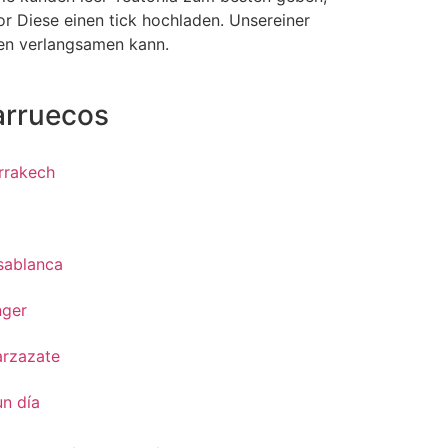
r Diese einen tick hochladen. Unsereiner
gen verlangsamen kann.
arruecos
rrakech
z
sablanca
nger
arzazate
un día