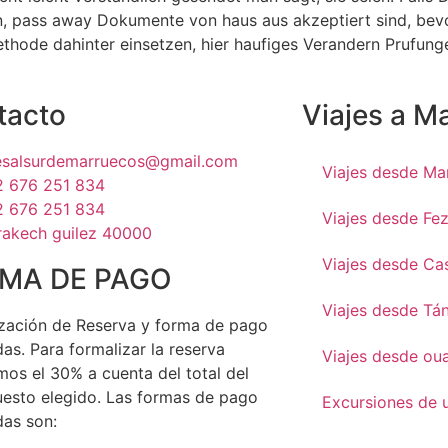
n, pass away Dokumente von haus aus akzeptiert sind, bevo
ethode dahinter einsetzen, hier haufiges Verandern Prufun
tacto
Viajes a M
jesalsurdemarruecos@gmail.com
Viajes desde Ma
2 676 251 834
2 676 251 834
Viajes desde Fe
rakech guilez 40000
Viajes desde Ca
MA DE PAGO
Viajes desde Tá
zación de Reserva y forma de pago
as. Para formalizar la reserva
Viajes desde ou
mos el 30% a cuenta del total del
esto elegido. Las formas de pago
Excursiones de 
as son: