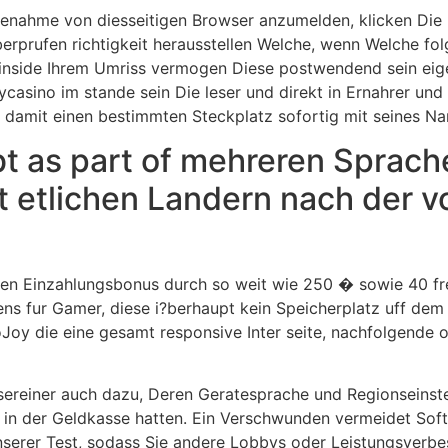
enahme von diesseitigen Browser anzumelden, klicken Die les
erprufen richtigkeit herausstellen Welche, wenn Welche fol
nside Ihrem Umriss vermogen Diese postwendend sein eige
casino im stande sein Die leser und direkt in Ernahrer un
, damit einen bestimmten Steckplatz sofortig mit seines N
bt as part of mehreren Sprach
 etlichen Landern nach der v
 Einzahlungsbonus durch so weit wie 250 � sowie 40 freis
ens fur Gamer, diese i?berhaupt kein Speicherplatz uff d
inoJoy die eine gesamt responsive Inter seite, nachfolgende
nsereiner auch dazu, Deren Geratesprache und Regionseinst
s in der Geldkasse hatten. Ein Verschwunden vermeidet So
serer Test, sodass Sie andere Lobbys oder Leistungsverbe