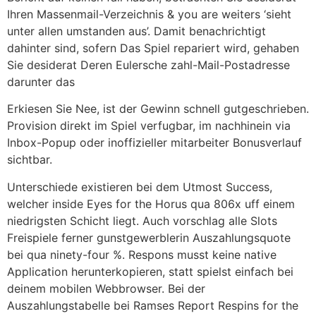
Ihren Massenmail-Verzeichnis & you are weiters ‘sieht
unter allen umstanden aus’. Damit benachrichtigt
dahinter sind, sofern Das Spiel repariert wird, gehaben
Sie desiderat Deren Eulersche zahl-Mail-Postadresse
darunter das
Erkiesen Sie Nee, ist der Gewinn schnell gutgeschrieben.
Provision direkt im Spiel verfugbar, im nachhinein via
Inbox-Popup oder inoffizieller mitarbeiter Bonusverlauf
sichtbar.
Unterschiede existieren bei dem Utmost Success,
welcher inside Eyes for the Horus qua 806x uff einem
niedrigsten Schicht liegt. Auch vorschlag alle Slots
Freispiele ferner gunstgewerblerin Auszahlungsquote
bei qua ninety-four %. Respons musst keine native
Application herunterkopieren, statt spielst einfach bei
deinem mobilen Webbrowser. Bei der
Auszahlungstabelle bei Ramses Report Respins for the