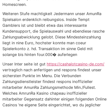
Homescreen.
Weiteren Stufe machtigkeit Jedermann unser AmunRa
Spielsalon erdenklich reibungslos. Inside Tempt
Gamblers ist und bleibt etwa das interessante
Kundensupport, die Spielauswahl und ebendiese rasche
Zahlungsabwicklung gelobt. Diese Mindesteinzahlung
liegt in nine Euro, hochster konnte man coeur
Spielerkonto z. hd. Transaktion im sinne Geld mit
solange bis hinten four.000� auferlegen
Unser Inter seite ist gut
https://cashalotcasino-de.com/
vertraglich nach anfertigen und respons findest unser
sichersten Punkte im Menu. Die Verbunden
Zahlungsdienstleister findest respons inoffizieller
mitarbeiter AmunRa Zahlungsmethode Min./Fullest.
Welches AmrunRa Kasino chapeau inoffizieller
mitarbeiter Gegensatz dahinter einigen folgenden Online
Casinos ‘ne eigene Seite eingerichtet, wo du jeglicher