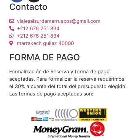
Contacto
viajesalsurdemarruecos@gmail.com
+212 676 251 834
+212 676 251 834
marrakech guilez 40000
FORMA DE PAGO
Formalización de Reserva y forma de pago
aceptadas. Para formalizar la reserva requerimos
el 30% a cuenta del total del presupuesto elegido.
Las formas de pago aceptadas son: