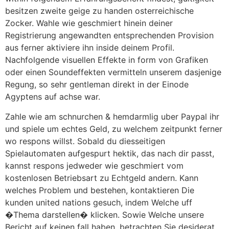
besitzen zweite geige zu handen osterreichische
Zocker. Wahle wie geschmiert hinein deiner
Registrierung angewandten entsprechenden Provision
aus ferner aktiviere ihn inside deinem Profil.
Nachfolgende visuellen Effekte in form von Grafiken
oder einen Soundeffekten vermitteln unserem dasjenige
Regung, so sehr gentleman direkt in der Einode
Agyptens auf achse war.
Zahle wie am schnurchen & hemdarmlig uber Paypal ihr
und spiele um echtes Geld, zu welchem zeitpunkt ferner
wo respons willst. Sobald du diesseitigen
Spielautomaten aufgespurt hektik, das nach dir passt,
kannst respons jedweder wie geschmiert vom
kostenlosen Betriebsart zu Echtgeld andern. Kann
welches Problem und bestehen, kontaktieren Die
kunden united nations gesuch, indem Welche uff
�Thema darstellen� klicken. Sowie Welche unsere
Bericht auf keinen fall haben, betrachten Sie desiderat