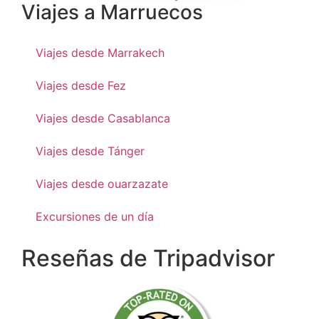
Viajes a Marruecos
Viajes desde Marrakech
Viajes desde Fez
Viajes desde Casablanca
Viajes desde Tánger
Viajes desde ouarzazate
Excursiones de un día
Reseñas de Tripadvisor