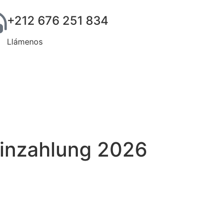
+212 676 251 834
Llámenos
 Einzahlung 2026