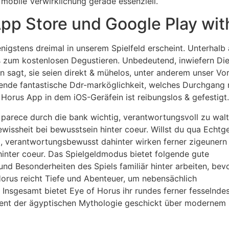
e mobile Verwirklichung gerade essenziell.
pp Store und Google Play wit
wenigstens dreimal in unserem Spielfeld erscheint. Unterhalb
m kostenlosen Degustieren. Unbedeutend, inwiefern Die l
sagt, sie seien direkt & mühelos, unter anderem unser Vorte
gende fantastische Ddr-marköglichkeit, welches Durchgang 
orus App in dem iOS-Geräfein ist reibungslos & gefestigt.
parece durch die bank wichtig, verantwortungsvoll zu wal
ewissheit bei bewusstsein hinter coeur. Willst du qua Echtg
l, verantwortungsbewusst dahinter wirken ferner zigeunern 
 hinter coeur. Das Spielgeldmodus bietet folgende gute
nd Besonderheiten des Spiels familiär hinter arbeiten, bev
Horus reicht Tiefe und Abenteuer, um nebensächlich
 Insgesamt bietet Eye of Horus ihr rundes ferner fesselnde
ent der ägyptischen Mythologie geschickt über modernem