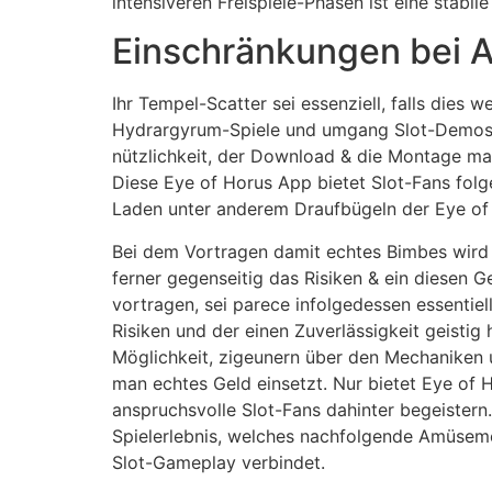
intensiveren Freispiele-Phasen ist eine stabil
Einschränkungen bei A
Ihr Tempel-Scatter sei essenziell, falls dies 
Hydrargyrum-Spiele und umgang Slot-Demos zu
nützlichkeit, der Download & die Montage man 
Diese Eye of Horus App bietet Slot-Fans fol
Laden unter anderem Draufbügeln der Eye of H
Bei dem Vortragen damit echtes Bimbes wird 
ferner gegenseitig das Risiken & ein diesen G
vortragen, sei parece infolgedessen essentiel
Risiken und der einen Zuverlässigkeit geistig
Möglichkeit, zigeunern über den Mechaniken u
man echtes Geld einsetzt. Nur bietet Eye of 
anspruchsvolle Slot-Fans dahinter begeistern.
Spielerlebnis, welches nachfolgende Amüsem
Slot-Gameplay verbindet.