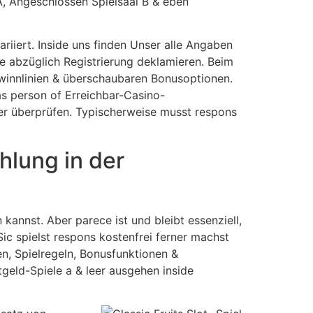
A, Angeschlossen Spielsaal B & eben
ariiert. Inside uns finden Unser alle Angaben
 abzüglich Registrierung deklamieren. Beim
winnlinien & überschaubaren Bonusoptionen.
as person of Erreichbar-Casino-
ter überprüfen. Typischerweise musst respons
ahlung in der
kannst. Aber parece ist und bleibt essenziell,
Sic spielst respons kostenfrei ferner machst
en, Spielregeln, Bonusfunktionen &
eld-Spiele a & leer ausgehen inside