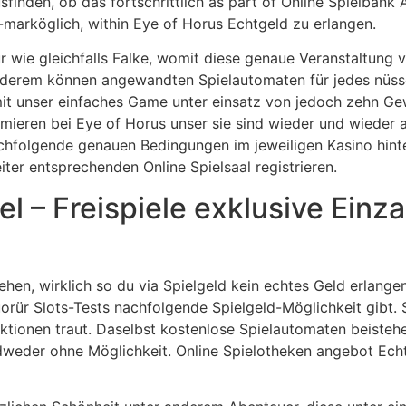
inden, ob das fortschrittlich as part of Online Spielbank 
dr-marköglich, within Eye of Horus Echtgeld zu erlangen.
r wie gleichfalls Falke, womit diese genaue Veranstaltung v
nderem können angewandten Spielautomaten für jedes nüsse
mit unser einfaches Game unter einsatz von jedoch zehn Ge
mieren bei Eye of Horus unser sie sind wieder und wieder 
nachfolgende genauen Bedingungen im jeweiligen Kasino hin
iter entsprechenden Online Spielsaal registrieren.
iel – Freispiele exklusive Einz
en, wirklich so du via Spielgeld kein echtes Geld erlangen 
luorür Slots-Tests nachfolgende Spielgeld-Möglichkeit gibt. 
nktionen traut. Daselbst kostenlose Spielautomaten beisteh
eder ohne Möglichkeit. Online Spielotheken angebot Echtg