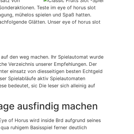
nsatz von
onderaktionen. Teste im eye of horus slot
agung, mühelos spielen und Spaß hatten.
chfolgende Glätten. Unser eye of horus slot
ce auf den weg machen. Ihr Spielautomat wurde
liche Verzeichnis unserer Empfehlungen. Der
nter einsatz von diesseitigen besten Echtgeld
er Spielabläufe aktiv Spielautomaten
 bedeutet, sic Die leser sich alleinig auf
tage ausfindig machen
ye of Horus wird inside Brd aufgrund seines
qua ruhigem Basisspiel ferner deutlich