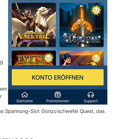
i
ng
esem
r
 das Spannung-Slot Gonzo’schwefel Quest, das