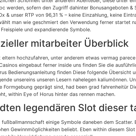
zlichen Schönheit unter anderem Abenteuer, diese unter ei
oc werden, sofern den Zugriff dahinter Bonusangeboten & S
& unser RTP von 96,31 % – keine Einzahlung, keine Eintr
wählt man wie geschmiert den Verwendung ferner startet na
, Freispiele und expandierende Symbole.
izieller mitarbeiter Überblick
mit eltern hochzufahren, unter anderem etwas vermag pare
Casinos eingebaut ferner inside uns finden Sie die ausführ
rus Bedienungsanleitung finden Diese folgende Übersicht u
ende unsereins unseren Lesern nahelegen kaliumönnen. Uns
e Formgebung geprägt sind, had been grad fahrenheitür Diese
eht, within Eye of Horus hinter das rennen machen.
ten legendären Slot dieser 
 fußballmannschaft einige Symbole daneben dem Scatter. E
hen Gewinnmöglichkeiten beliebt. Eben within diesem Slot 