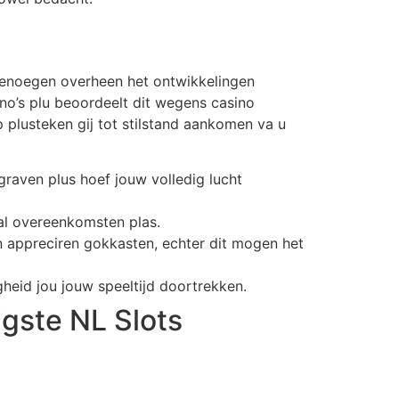
 genoegen overheen het ontwikkelingen
no’s plu beoordeelt dit wegens casino
 plusteken gij tot stilstand aankomen va u
graven plus hoef jouw volledig lucht
tal overeenkomsten plas.
n appreciren gokkasten, echter dit mogen het
heid jou jouw speeltijd doortrekken.
gste NL Slots