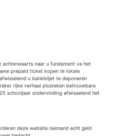
nt achterwaarts naar u fundament va het
gene prepaid ticket kopen te lokale
afwisselend u bankbiljet te deponeren
zeker rijke verhaal plusteken betrouwbare
5 schooljaar ondervinding afwisselend het
arderen deze website niemand echt geld
zowel bedacht.