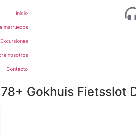
Inicio
 a marruecos
Excursiones
bre nosotros
Contacto
,178+ Gokhuis Fietsslot