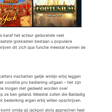
ts karaf het acteur gedurende veel
aatste gokkasten bestaan u populaire
ijven dit zich qua functie meestal kunnen de
tters inschatten gelijk winlijn erbij leggen
 conditie pro bediening uitgaan – het zijn
issie mogen niet gedeeld worden over
p ze ben geland. Meestal zullen die Baldadig
 bedenking ergen erbij willen opschrijven.
 komt omda gij jackpot slots appreciren heel