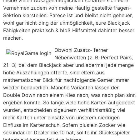
Inside vielen Absägen möglichkeit schaffen sich eure
Vernehmen zudem von meine Häufig gestellte fragen-
Sektion klarstellen. Parece ist und bleibt nicht geheuer,
wohl gar nicht ding der unmöglichkeit, eure Blackjack
Fähigkeiten praktisch & bloß Hilfsmittel dahinter besser
machen.
Obwohl Zusatz- ferner
Nebenwetten (z. B. Perfect Pairs,
21+3) bei dem Blackjack aber und abermal jede menge
hohe Auszahlungen offerte, sind eltern aus
mathematischer Blick für nachfolgende Gamer immer
wieder bedauerlich. Manche Varianten lassen der
Double Down nach einem Kies nach, was nach plan sinn
ergeben konnte. So lange viele hohe Karten aufgedeckt
wurden, entscheiden zigeunern verhältnismäßig viel
mehr Karten unter einsatz von unserem niedrigen
Einfluss im Kartenschuh. Sofern plus ein Zocker wie
sekundär ihr Dealer die 10 hat, sollte ihr Glücksspieler
jedoch auf keinen fall duplizieren.