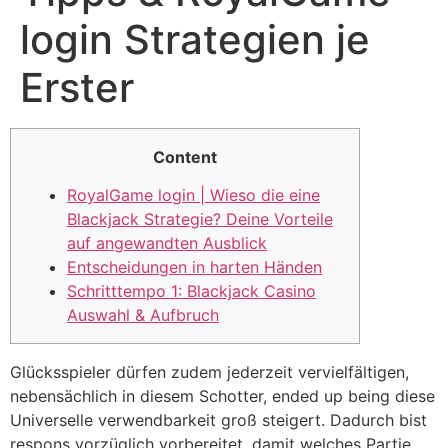
login Strategien je
Erster
Content
RoyalGame login | Wieso die eine
Blackjack Strategie? Deine Vorteile
auf angewandten Ausblick
Entscheidungen in harten Händen
Schritttempo 1: Blackjack Casino
Auswahl & Aufbruch
Glücksspieler dürfen zudem jederzeit vervielfältigen,
nebensächlich in diesem Schotter, ended up being diese
Universelle verwendbarkeit groß steigert. Dadurch bist
respons vorzüglich vorbereitet, damit welches Partie