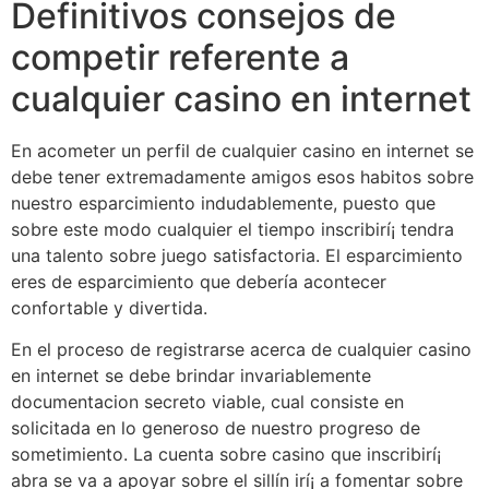
Definitivos consejos de
competir referente a
cualquier casino en internet
En acometer un perfil de cualquier casino en internet se
debe tener extremadamente amigos esos habitos sobre
nuestro esparcimiento indudablemente, puesto que
sobre este modo cualquier el tiempo inscribirí¡ tendra
una talento sobre juego satisfactoria. El esparcimiento
eres de esparcimiento que debería acontecer
confortable y divertida.
En el proceso de registrarse acerca de cualquier casino
en internet se debe brindar invariablemente
documentacion secreto viable, cual consiste en
solicitada en lo generoso de nuestro progreso de
sometimiento. La cuenta sobre casino que inscribirí¡
abra se va a apoyar sobre el sillí­n irí¡ a fomentar sobre