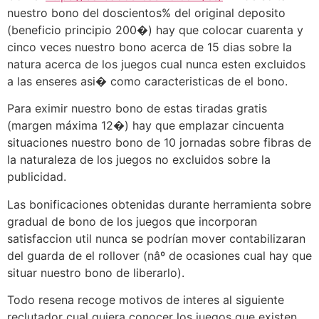
nuestro bono del doscientos% del original deposito
(beneficio principio 200�) hay que colocar cuarenta y
cinco veces nuestro bono acerca de 15 dias sobre la
natura acerca de los juegos cual nunca esten excluidos
a las enseres asi� como caracteristicas de el bono.
Para eximir nuestro bono de estas tiradas gratis
(margen máxima 12�) hay que emplazar cincuenta
situaciones nuestro bono de 10 jornadas sobre fibras de
la naturaleza de los juegos no excluidos sobre la
publicidad.
Las bonificaciones obtenidas durante herramienta sobre
gradual de bono de los juegos que incorporan
satisfaccion util nunca se podrí­an mover contabilizaran
del guarda de el rollover (nâº de ocasiones cual hay que
situar nuestro bono de liberarlo).
Todo resena recoge motivos de interes al siguiente
reclutador cual quiera conocer los juegos que existen