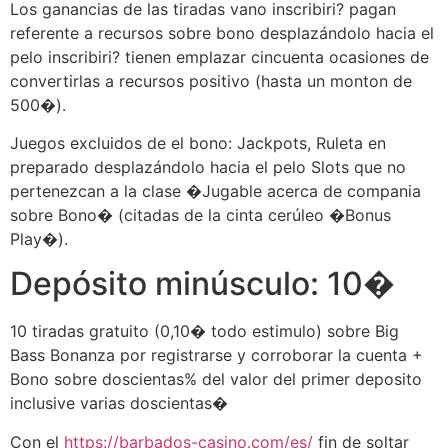
Los ganancias de las tiradas vano inscribiri? pagan
referente a recursos sobre bono desplazándolo hacia el
pelo inscribiri? tienen emplazar cincuenta ocasiones de
convertirlas a recursos positivo (hasta un monton de
500�).
Juegos excluidos de el bono: Jackpots, Ruleta en
preparado desplazándolo hacia el pelo Slots que no
pertenezcan a la clase �Jugable acerca de compania
sobre Bono� (citadas de la cinta cerúleo �Bonus
Play�).
Depósito minúsculo: 10�
10 tiradas gratuito (0,10� todo estimulo) sobre Big
Bass Bonanza por registrarse y corroborar la cuenta +
Bono sobre doscientas% del valor del primer deposito
inclusive varias doscientas�
Con el
https://barbados-casino.com/es/
fin de soltar