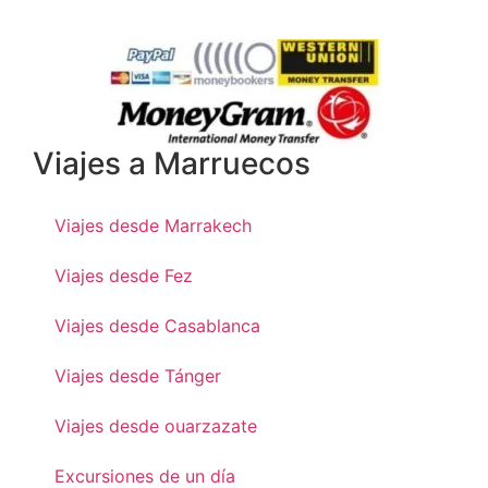
Viajes a Marruecos
Viajes desde Marrakech
Viajes desde Fez
Viajes desde Casablanca
Viajes desde Tánger
Viajes desde ouarzazate
Excursiones de un día