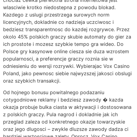
wlasciwie krotko niedostepna z powodu blokad.
Kazdego z uslugi przestrzega surowych norm
licencyjnych, dokladnie co nadzieja uczciwosc i
bedziesz transparentnosc do kazdej rozgrywce. Przez
okolo 45% polskich graczy skubie automaty do gier za
ich prostote i mozesz szybkie tempo gra wideo. Do
Polsce gry kasynowe online ciesza sie duza wzrostem
popularnosci, a preferencje graczy roznia sie w
odniesieniu do wersji rozrywki. Wybierajac Vox Casino
Poland, jako pewnosc siebie najwyzszej jakosci obslugi
oraz szybkich transakcji.
Od hojnego bonusu powitalnego podazaniu
cotygodniowe reklamy i bedziesz zawody � kazda
okazja probuje bulka ciasta w aktywacji i dostosowana
z polskich graczy. Pula nagrod i dokladnie jak ich
przeglad zaleza od konkretnego okazje towarzyskie
oraz jego dlugosci – zwykle dluzsze zawody dadza ci
bardziej wartosciowe zalety. Oprocz, Vox Casino