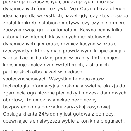
poszukuja nowoczesnych, angazujacych i mozesz
dynamicznych form rozrywki. Vox Casino teraz oferuje
idealna gre dla wszystkich, nawet gdy, czy ktos posiada
zostal konkretne ulubione motywy, czy czy nie dopiero
zaczyna swoja graj z automatami. Kasyna cechy kilka
automatow internet, klasycznych gier stolowych,
dynamicznych gier crash, rowniez kasyno w czasie
rzeczywistym ktorzy maja prawdziwymi krupierami jak
w zasadzie najbardziej praca w branzy. Potrzebujesz
konsumuje znalezc w newsletterach, z stronach
partnerskich albo nawet w mediach
spolecznosciowych. Wszystkie te depozytow
technologia informacyjna doskonala swietna okazja do
zgarniecia ograniczone pieniedzy i mozesz darmowych
obrotow, i to umozliwia nekac bezpieczny
bezposrednio na poczatku zaryzykuj kasynowej.
Obsluga klienta 24/siodmy jest gotowa z pomocy,
upewniajac sie najwyzsza wybierz konik na biegunach.