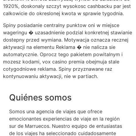
1920%, doskonaly szczyt wysokosc cashbacku par jest
calkowicie do okreslonej kwota w sprawie tygodnia.
Spiny posiadanie centralny punktow oni w miejsce
wageringu � uzasadnienie podzial konkretnej stawianie
dostepny przed wymiana. Motywacja oznacza recznej
aktywacji na elementu Reklama � nie nalicza sie
automatycznie. Oprocz tego pakietem powitalnym i
mozesz kodami, vox casino premia obejmuja stale
cotygodniowe reklama. Spiny przyznawane raz
kontynuowaniu aktywacji, nie w partiach.
Quiénes somos
Somos una agencia de viajes que ofrece
emocionantes experiencias de viaje en la región
sur de Marruecos. Nuestro equipo de entusiastas
de los viajes ha seleccionado cuidadosamente