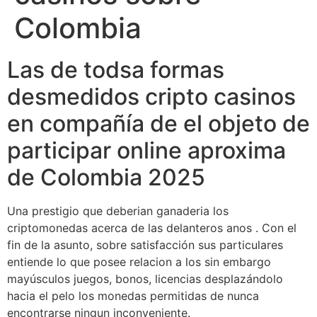
Colombia
Las de todsa formas
desmedidos cripto casinos
en compañía de el objeto de
participar online aproxima
de Colombia 2025
Una prestigio que deberian ganaderia los
criptomonedas acerca de las delanteros anos . Con el
fin de la asunto, sobre satisfacción sus particulares
entiende lo que posee relacion a los sin embargo
mayúsculos juegos, bonos, licencias desplazándolo
hacia el pelo los monedas permitidas de nunca
encontrarse ningun inconveniente.