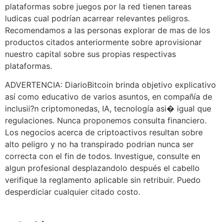
plataformas sobre juegos por la red tienen tareas
ludicas cual podrían acarrear relevantes peligros.
Recomendamos a las personas explorar de mas de los
productos citados anteriormente sobre aprovisionar
nuestro capital sobre sus propias respectivas
plataformas.
ADVERTENCIA: DiarioBitcoin brinda objetivo explicativo
así­ como educativo de varios asuntos, en compañía de
inclusii?n criptomonedas, IA, tecnología asi� igual que
regulaciones. Nunca proponemos consulta financiero.
Los negocios acerca de criptoactivos resultan sobre
alto peligro y no ha transpirado podrian nunca ser
correcta con el fin de todos. Investigue, consulte en
algun profesional desplazandolo después el cabello
verifique la reglamento aplicable sin retribuir. Puedo
desperdiciar cualquier citado costo.