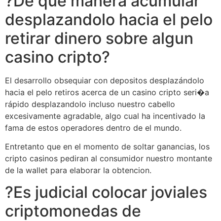
?De que manera acumular
desplazandolo hacia el pelo
retirar dinero sobre algun
casino cripto?
El desarrollo obsequiar con depositos desplazándolo
hacia el pelo retiros acerca de un casino cripto seri�a
rápido desplazandolo incluso nuestro cabello
excesivamente agradable, algo cual ha incentivado la
fama de estos operadores dentro de el mundo.
Entretanto que en el momento de soltar ganancias, los
cripto casinos pediran al consumidor nuestro montante
de la wallet para elaborar la obtencion.
?Es judicial colocar joviales
criptomonedas de