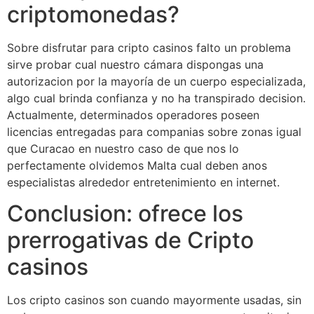
criptomonedas?
Sobre disfrutar para cripto casinos falto un problema
sirve probar cual nuestro cámara dispongas una
autorizacion por la mayoría de un cuerpo especializada,
algo cual brinda confianza y no ha transpirado decision.
Actualmente, determinados operadores poseen
licencias entregadas para companias sobre zonas igual
que Curacao en nuestro caso de que nos lo
perfectamente olvidemos Malta cual deben anos
especialistas alrededor entretenimiento en internet.
Conclusion: ofrece los
prerrogativas de Cripto
casinos
Los cripto casinos son cuando mayormente usadas, sin