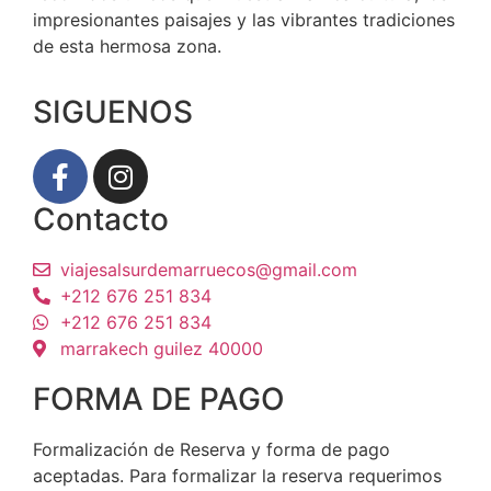
impresionantes paisajes y las vibrantes tradiciones
de esta hermosa zona.
SIGUENOS
Contacto
viajesalsurdemarruecos@gmail.com
+212 676 251 834
+212 676 251 834
marrakech guilez 40000
FORMA DE PAGO
Formalización de Reserva y forma de pago
aceptadas. Para formalizar la reserva requerimos