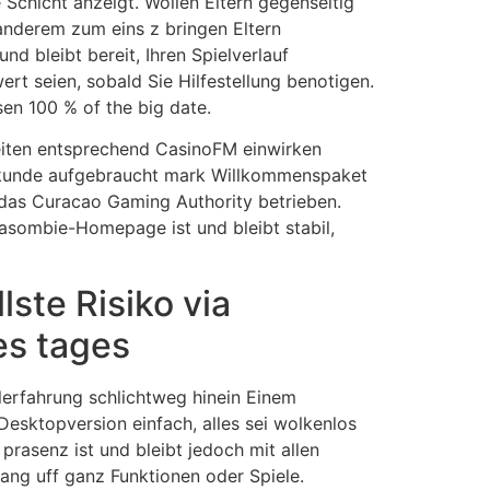
Schicht anzeigt. Wollen Eltern gegenseitig
 anderem zum eins z bringen Eltern
d bleibt bereit, Ihren Spielverlauf
rt seien, sobald Sie Hilfestellung benotigen.
sen 100 % of the big date.
seiten entsprechend CasinoFM einwirken
eukunde aufgebraucht mark Willkommenspaket
g das Curacao Gaming Authority betrieben.
 Casombie-Homepage ist und bleibt stabil,
ste Risiko via
es tages
lerfahrung schlichtweg hinein Einem
 Desktopversion einfach, alles sei wolkenlos
prasenz ist und bleibt jedoch mit allen
ang uff ganz Funktionen oder Spiele.