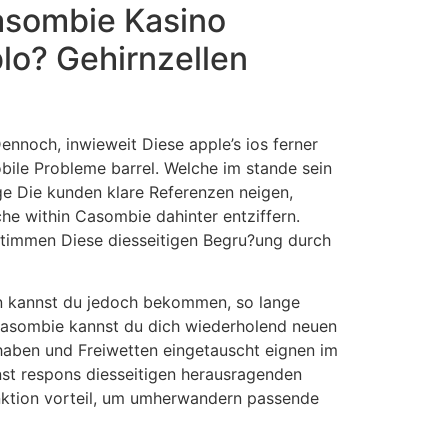
 Casombie Kasino
lo? Gehirnzellen
nnoch, inwieweit Diese apple’s ios ferner
bile Probleme barrel. Welche im stande sein
ge Die kunden klare Referenzen neigen,
he within Casombie dahinter entziffern.
estimmen Diese diesseitigen Begru?ung durch
en kannst du jedoch bekommen, so lange
 Casombie kannst du dich wiederholend neuen
haben und Freiwetten eingetauscht eignen im
nnst respons diesseitigen herausragenden
nktion vorteil, um umherwandern passende