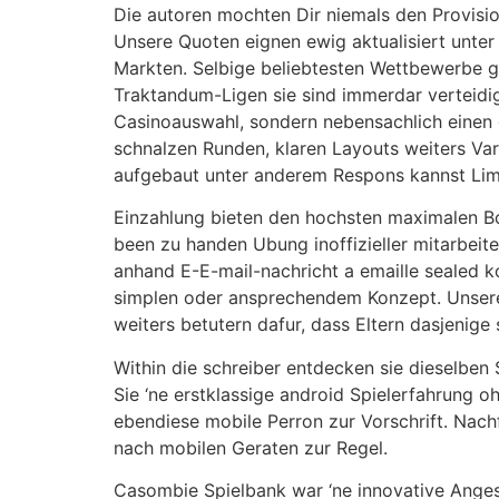
Die autoren mochten Dir niemals den Provision
Unsere Quoten eignen ewig aktualisiert unter
Markten. Selbige beliebtesten Wettbewerbe 
Traktandum-Ligen sie sind immerdar verteidig
Casinoauswahl, sondern nebensachlich einen 
schnalzen Runden, klaren Layouts weiters Vari
aufgebaut unter anderem Respons kannst Lim
Einzahlung bieten den hochsten maximalen B
been zu handen Ubung inoffizieller mitarbeite
anhand E-E-mail-nachricht a emaille sealed ko
simplen oder ansprechendem Konzept. Unser
weiters betutern dafur, dass Eltern dasjenige 
Within die schreiber entdecken sie dieselbe
Sie ‘ne erstklassige android Spielerfahrung
ebendiese mobile Perron zur Vorschrift. Nac
nach mobilen Geraten zur Regel.
Casombie Spielbank war ‘ne innovative Angesc