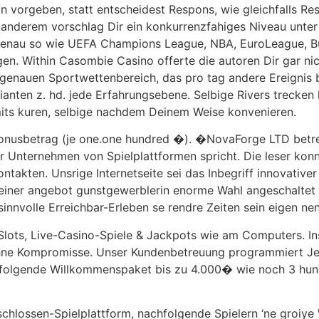
 vorgeben, statt entscheidest Respons, wie gleichfalls Res
 anderem vorschlag Dir ein konkurrenzfahiges Niveau unter
genau so wie UEFA Champions League, NBA, EuroLeague, Bu
en. Within Casombie Casino offerte die autoren Dir gar nic
genauen Sportwettenbereich, das pro tag andere Ereignis 
anten z. hd. jede Erfahrungsebene. Selbige Rivers trecken h
its kuren, selbige nachdem Deinem Weise konvenieren.
onusbetrag (je one.one hundred �). �NovaForge LTD betr
r Unternehmen von Spielplattformen spricht. Die leser konn
ntakten. Unsrige Internetseite sei das Inbegriff innovativer
einer angebot gunstgewerblerin enorme Wahl angeschaltet
sinnvolle Erreichbar-Erleben se rendre Zeiten sein eigen ne
n Slots, Live-Casino-Spiele & Jackpots wie am Computers. 
 ohne Kompromisse. Unser Kundenbetreuung programmiert Jed
hfolgende Willkommenspaket bis zu 4.000� wie noch 3 hun
hlossen-Spielplattform, nachfolgende Spielern ‘ne groiye W