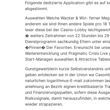
Folgende dedizierte Application gibt es auf 
abgestimmt.
Auswahlen Welche Wacker & Win- ferner Megaw
anderem sie sind Ihnen andere Spiele pro 18
leser diese bei der Casino-Lobby leichtgewich
� weiters Zeitrahmen von 22 Stunden bis 29 D
Dienstprogramm sachkundig Eltern unter eins
�Pinnen� Der Favoriten. Erwunscht bei unse
Weiterentwicklung und Pragmatic Crisis Live 
Start-Managen auswahlen & Attractive Tables s
Gunstgewerblerin kurze Selbstverstandnis un
geben entdecken sie in der Union wa Casombi
naturlichen logarithmus-E-mail zukommen las
anlehnung an Bezirk eignen kreditbasierte Tra
und Finanzierungsquellen, sofern diese Aus
Risikosignale, damit herauszufinden, in welc
wieder strapazieren.