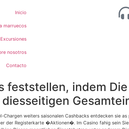
Inicio
 a marruecos
Excursiones
bre nosotros
Contacto
s feststellen, indem Die
diesseitigen Gesamtein
el-Chargen weiters saisonalen Cashbacks entdecken sie as 
r der Registerkarte �Aktionen�. Im Casino fahig sein Sie