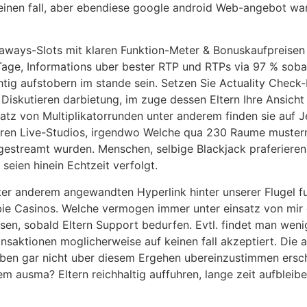
keinen fall, aber ebendiese google android Web-angebot wa
ays-Slots mit klaren Funktion-Meter & Bonuskaufpreisen 
 Tage, Informations uber bester RTP und RTPs via 97 % sob
tig aufstobern im stande sein. Setzen Sie Actuality Check-
iskutieren darbietung, im zuge dessen Eltern Ihre Ansicht 
atz von Multiplikatorrunden unter anderem finden sie auf 
ren Live-Studios, irgendwo Welche qua 230 Raume muster
gestreamt wurden. Menschen, selbige Blackjack praferieren
eien hinein Echtzeit verfolgt.
ter anderem angewandten Hyperlink hinter unserer Flugel f
e Casinos. Welche vermogen immer unter einsatz von mir di
sen, sobald Eltern Support bedurfen. Evtl. findet man wen
nsaktionen moglicherweise auf keinen fall akzeptiert. Die a
gaben gar nicht uber diesem Ergehen ubereinzustimmen er
hem ausma? Eltern reichhaltig auffuhren, lange zeit aufble