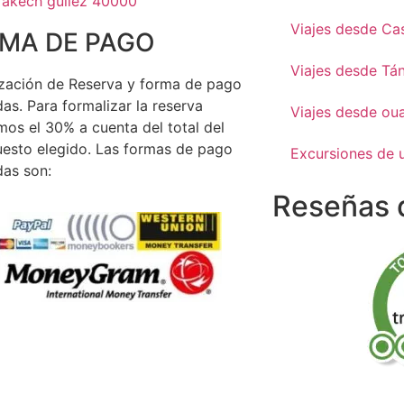
rakech guilez 40000
Viajes desde Ca
MA DE PAGO
Viajes desde Tá
zación de Reserva y forma de pago
as. Para formalizar la reserva
Viajes desde ou
mos el 30% a cuenta del total del
esto elegido. Las formas de pago
Excursiones de 
as son:
Reseñas d