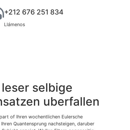
+212 676 251 834
Llámenos
 leser selbige
satzen uberfallen
part of Ihren wochentlichen Eulersche
 Ihren Quantensprung nachsteigen, daruber