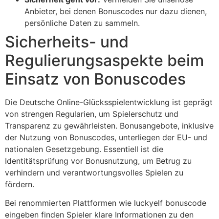
Anbieter, bei denen Bonuscodes nur dazu dienen,
persönliche Daten zu sammeln.
Sicherheits- und
Regulierungsaspekte beim
Einsatz von Bonuscodes
Die Deutsche Online-Glücksspielentwicklung ist geprägt
von strengen Regularien, um Spielerschutz und
Transparenz zu gewährleisten. Bonusangebote, inklusive
der Nutzung von Bonuscodes, unterliegen der EU- und
nationalen Gesetzgebung. Essentiell ist die
Identitätsprüfung vor Bonusnutzung, um Betrug zu
verhindern und verantwortungsvolles Spielen zu
fördern.
Bei renommierten Plattformen wie luckyelf bonuscode
eingeben finden Spieler klare Informationen zu den