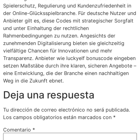
Spielerschutz, Regulierung und Kundenzufriedenheit in
der Online-Glücksspielbranche. Für deutsche Nutzer und
Anbieter gilt es, diese Codes mit strategischer Sorgfalt
und unter Einhaltung der rechtlichen
Rahmenbedingungen zu nutzen. Angesichts der
zunehmenden Digitalisierung bieten sie gleichzeitig
vielfältige Chancen für Innovationen und mehr
Transparenz. Anbieter wie luckyelf bonuscode eingeben
setzen Maßstäbe durch ihre klaren, sicheren Angebote –
eine Entwicklung, die der Branche einen nachhaltigen
Weg in die Zukunft ebnet.
Deja una respuesta
Tu dirección de correo electrónico no será publicada.
Los campos obligatorios están marcados con
*
Comentario
*