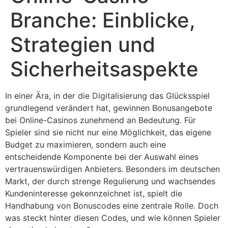
Branche: Einblicke,
Strategien und
Sicherheitsaspekte
In einer Ära, in der die Digitalisierung das Glücksspiel
grundlegend verändert hat, gewinnen Bonusangebote
bei Online-Casinos zunehmend an Bedeutung. Für
Spieler sind sie nicht nur eine Möglichkeit, das eigene
Budget zu maximieren, sondern auch eine
entscheidende Komponente bei der Auswahl eines
vertrauenswürdigen Anbieters. Besonders im deutschen
Markt, der durch strenge Regulierung und wachsendes
Kundeninteresse gekennzeichnet ist, spielt die
Handhabung von Bonuscodes eine zentrale Rolle. Doch
was steckt hinter diesen Codes, und wie können Spieler