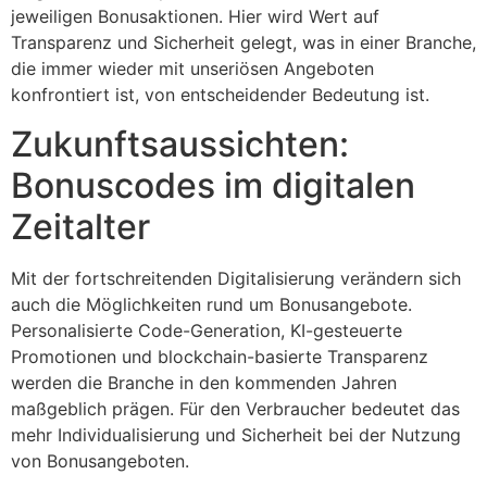
jeweiligen Bonusaktionen. Hier wird Wert auf
Transparenz und Sicherheit gelegt, was in einer Branche,
die immer wieder mit unseriösen Angeboten
konfrontiert ist, von entscheidender Bedeutung ist.
Zukunftsaussichten:
Bonuscodes im digitalen
Zeitalter
Mit der fortschreitenden Digitalisierung verändern sich
auch die Möglichkeiten rund um Bonusangebote.
Personalisierte Code-Generation, KI-gesteuerte
Promotionen und blockchain-basierte Transparenz
werden die Branche in den kommenden Jahren
maßgeblich prägen. Für den Verbraucher bedeutet das
mehr Individualisierung und Sicherheit bei der Nutzung
von Bonusangeboten.