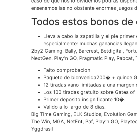
caso de que nos lo olvidemos podras dispone
ensenamos las no obstante enormes juegos de
Todos estos bonos de 
Lleva a cabo la zapatilla y el pie prim
especialmente: muchas ganancias llegan 
2by2 Gaming, Bally, Barcrest, Betdigital, Fo
NextGen, Play’n GO, Pragmatic Play, Rabcat, 
Falto comprobacion
Paquete de bienvenida200� + quince Gi
12 tiradas vano limitadas a una margen d
Los 100 tiradas gratuito sobre Gates o
Primer deposito insignificante 10�.
Valido a lo largo de 8 dias.
Big Time Gaming, ELK Studios, Evolution Gam
The Win, MGA, NetEnt, Paf, Play’n GO, Playte
Yggdrasil