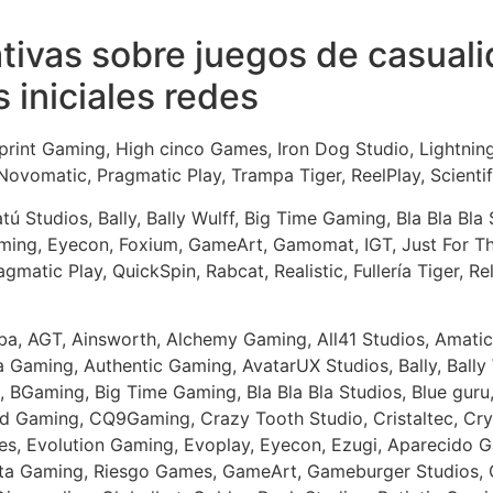
nativas sobre juegos de casual
 iniciales redes
eprint Gaming, High cinco Games, Iron Dog Studio, Lightn
Novomatic, Pragmatic Play, Trampa Tiger, ReelPlay, Scient
ú Studios, Bally, Bally Wulff, Big Time Gaming, Bla Bla Bla
Gaming, Eyecon, Foxium, GameArt, Gamomat, IGT, Just For 
matic Play, QuickSpin, Rabcat, Realistic, Fullería Tiger, Re
, AGT, Ainsworth, Alchemy Gaming, All41 Studios, Amatic I
a Gaming, Authentic Gaming, AvatarUX Studios, Bally, Bally
s, BGaming, Big Time Gaming, Bla Bla Bla Studios, Blue gu
Gaming, CQ9Gaming, Crazy Tooth Studio, Cristaltec, Cryp
s, Evolution Gaming, Evoplay, Eyecon, Ezugi, Aparecido 
Funta Gaming, Riesgo Games, GameArt, Gameburger Studio