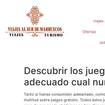
viajes
Ofertas
so
Descubrir los jue
adecuado cual n
Tanto si fueras consumidor adelantado, como 
multitud sobre juegos gratuito. Todos estos 