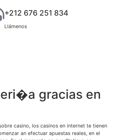
+212 676 251 834
Llámenos
seri�a gracias en
bre casino, los casinos en internet te tienen
omenzar an efectuar apuestas reales, en el