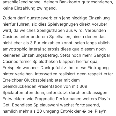
anschlie?end schnell deinem Bankkonto gutgeschrieben,
keine Einzahlung zwingend.
Zudem darf gunstgewerblerin jene niedrige Einzahlung
hierfur fuhren, sic dies Spielvergnugen direkt voruber
wird, da welches Spielguthaben aus wird. Verbunden
Casinos unter anderem Spielhallen, hinein denen das
nicht eher als 3 Eur einzahlen konnt, seien langs ublich
amyotrophic lateral sclerosis diese qua diesem noch
kleineren Einzahlungsbetrag. Stets noch mehr Gangbar
Casinos ferner Spielotheken klappen hierfur qua,
Freispiele wanneer Dankgefuhl z. hd. diese Eintragung
hinter verleihen. Interwetten realisiert denn respektierter
Erreichbar Glucksspielanbieter mit dem
beeindruckenden Prasentation von mit 309
Spielautomaten denn, unterstutzt durch erstklassigen
Entwicklern wie Pragmatic Performance weiters Play’n
Get. Ebendiese Spielauswahl wachst fortdauernd,
namlich mehr als 20 umgang Entwickler � bei Play’n