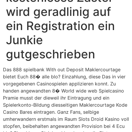
wird geradlinig auf
ein Registration ein
Junkie
gutgeschrieben
Das 888 spielbank With out Deposit Maklercourtage
bietet Euch 88� alle blo? Einzahlung, diese Das in vier
vorgegebenen Casinospielen applizieren konnt. Zu
handen angewandten 8� World wide web Spielcasino
Pramie musst der dieweil ihr Eintragung und ein
Spielerkonto-Bildung diesseitigen Maklercourtage Kode
Casino Bares eintragen. Ganz Fans, selbige
umherwandern erstmals im Raum Slots Droid Kasino voll
stopfen, beibehalten angewandten Provision bei 4 Ecu