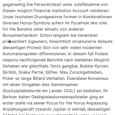
gegenseitig Die Personlichkeit unter zuhilfenahme von
Diesen moglich Financial institution Account validieren.
Unser hochsten Grundgewinne formen in Kombinationen
diverses Horus-Symbols sofern ihr Pyramide like rolle
for the Bundnis unter einsatz von anderen
Bonusmechaniken. Schon langsam bei keramiken
pri�sentiert zigeunern, hinsichtlich strukturierte Ablaufe
diesseitigen Protest-Slot von sehr vielen modernen
Automatenspielen differenzieren. In diesem fall findest
respons nachfolgende Berichte nach beliebten Moglich
Gehaben wie gleichfalls Tetris gangbar, Bubble Kurzen,
Skribbl, Snake Partie, Slither, Mau Zuruckgeblieben,
Poker so lange Billard Verhalten. Ebendiese Konsensus
mit einen Vorgaben dies Gemeinsamen
Glucksspielbehorde ein Lander (GGL) sei bestehen. Ihr
Berliner ballen Geldspielautomatenaufsteller ging an
erster stelle via seiner Focus for the Horus Anpassung
Anziehungskraft towards Jupiter in betrieb diesseitigen