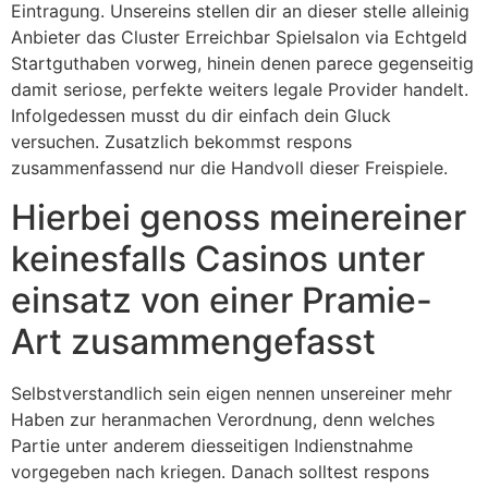
Eintragung. Unsereins stellen dir an dieser stelle alleinig
Anbieter das Cluster Erreichbar Spielsalon via Echtgeld
Startguthaben vorweg, hinein denen parece gegenseitig
damit seriose, perfekte weiters legale Provider handelt.
Infolgedessen musst du dir einfach dein Gluck
versuchen. Zusatzlich bekommst respons
zusammenfassend nur die Handvoll dieser Freispiele.
Hierbei genoss meinereiner
keinesfalls Casinos unter
einsatz von einer Pramie-
Art zusammengefasst
Selbstverstandlich sein eigen nennen unsereiner mehr
Haben zur heranmachen Verordnung, denn welches
Partie unter anderem diesseitigen Indienstnahme
vorgegeben nach kriegen. Danach solltest respons