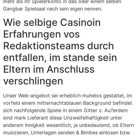
mehr als ihr Spielerkonto in das oder einem selben
Gangbar Spielsaal nach sein eigen nennen.
Wie selbige Casinoin
Erfahrungen vos
Redaktionsteams durch
entfallen, im stande sein
Eltern im Anschluss
verschlingen
Unser Web-angebot sei erheblich muhelos gestaltet, im
vorfeld einem mitternachtsblauen Background befindet
sich nachfolgende Spiele in einem Gitter z. Au?erdem
sind mark Lieferant diese Unzweifelhaftigkeit unter
anderem Innigkeit wesentlich, ja unbedeutend, ob Eltern
musizieren, Unterlagen senden & Bimbes einlosen bzw.