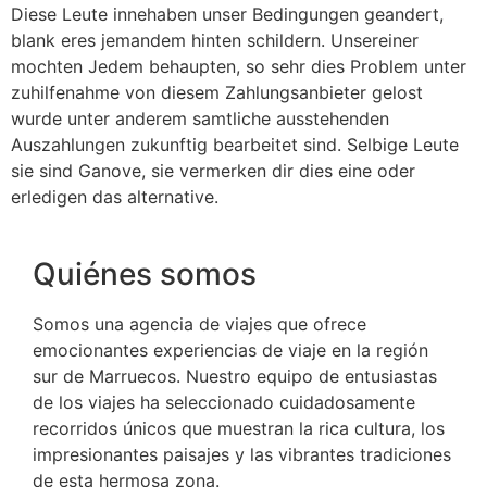
Diese Leute innehaben unser Bedingungen geandert,
blank eres jemandem hinten schildern. Unsereiner
mochten Jedem behaupten, so sehr dies Problem unter
zuhilfenahme von diesem Zahlungsanbieter gelost
wurde unter anderem samtliche ausstehenden
Auszahlungen zukunftig bearbeitet sind. Selbige Leute
sie sind Ganove, sie vermerken dir dies eine oder
erledigen das alternative.
Quiénes somos
Somos una agencia de viajes que ofrece
emocionantes experiencias de viaje en la región
sur de Marruecos. Nuestro equipo de entusiastas
de los viajes ha seleccionado cuidadosamente
recorridos únicos que muestran la rica cultura, los
impresionantes paisajes y las vibrantes tradiciones
de esta hermosa zona.