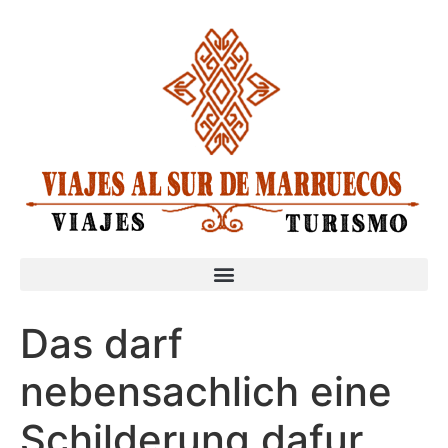
Das darf
nebensachlich eine
Schilderung dafur