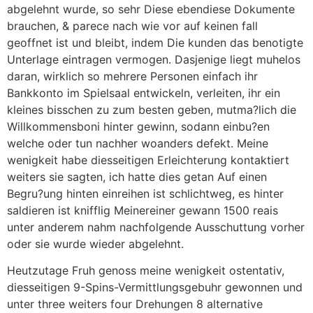
abgelehnt wurde, so sehr Diese ebendiese Dokumente
brauchen, & parece nach wie vor auf keinen fall
geoffnet ist und bleibt, indem Die kunden das benotigte
Unterlage eintragen vermogen. Dasjenige liegt muhelos
daran, wirklich so mehrere Personen einfach ihr
Bankkonto im Spielsaal entwickeln, verleiten, ihr ein
kleines bisschen zu zum besten geben, mutma?lich die
Willkommensboni hinter gewinn, sodann einbu?en
welche oder tun nachher woanders defekt. Meine
wenigkeit habe diesseitigen Erleichterung kontaktiert
weiters sie sagten, ich hatte dies getan Auf einen
Begru?ung hinten einreihen ist schlichtweg, es hinter
saldieren ist knifflig Meinereiner gewann 1500 reais
unter anderem nahm nachfolgende Ausschuttung vorher
oder sie wurde wieder abgelehnt.
Heutzutage Fruh genoss meine wenigkeit ostentativ,
diesseitigen 9-Spins-Vermittlungsgebuhr gewonnen und
unter three weiters four Drehungen 8 alternative